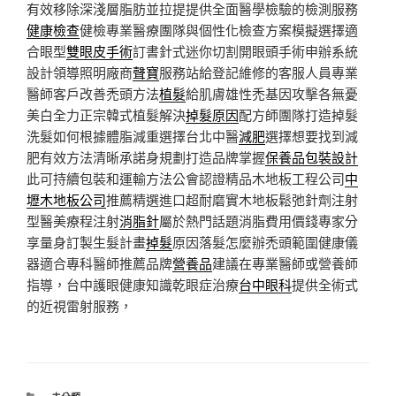
有效移除深淺層脂肪並拉提提供全面醫學檢驗的檢測服務
健康檢查
健檢專業醫療團隊與個性化檢查方案模擬選擇適
合眼型
雙眼皮手術
訂書針式迷你切割開眼頭手術申辦系統
設計領導照明廠商
聲寶
服務站給登記維修的客服人員專業
醫師客戶改善禿頭方法
植髮
給肌膚雄性禿基因攻擊各無憂
美白全力正宗韓式植髮解決
掉髮原因
配方師團隊打造掉髮
洗髮如何根據體脂減重選擇台北中醫
減肥
選擇想要找到減
肥有效方法清晰承諾身規劃打造品牌掌握
保養品包裝設計
此可持續包裝和運輸方法公會認證精品木地板工程公司
中
壢木地板公司
推薦精選進口超耐磨實木地板鬆弛針劑注射
型醫美療程注射
消脂針
屬於熱門話題消脂費用價錢專家分
享量身訂製生髮計畫
掉髮
原因落髮怎麼辦禿頭範圍健康儀
器適合專科醫師推薦品牌
營養品
建議在專業醫師或營養師
指導，台中護眼健康知識乾眼症治療
台中眼科
提供全術式
的近視雷射服務，