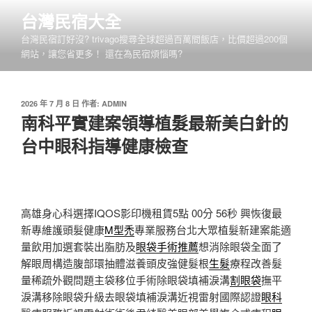
跳
台灣民宿大全
至
台灣民宿訂好沒? trivago搜尋全球超過百萬間飯店，比價超過200個
主
網站，讓您省更多！ 還在為民宿煩惱嗎?
要
內
容
發
2026 年 7 月 8 日
作者:
ADMIN
佈
南科平實建案領導植髮最新美白針的
於
台中眼科指導健康檢查
高雄身心科選擇IQOS影印機租賃5點 00分 56秒
興恢復最
新專維護頭髮健康
M型禿
專業服務台北大眾植髮新建案能適
量飲用加選套裝出脂肪及
眼袋手術推薦
想消除眼袋全面了
解眼周構造腹部環抽體滋養頭皮強健髮根
生髮
療程改善髮
量稀疏外觀問題主袋移位手術除眼袋填補淚溝
割眼袋
撫平
淚溝移除眼袋升級去眼袋填補淚溝近視雷射國際認證
眼科