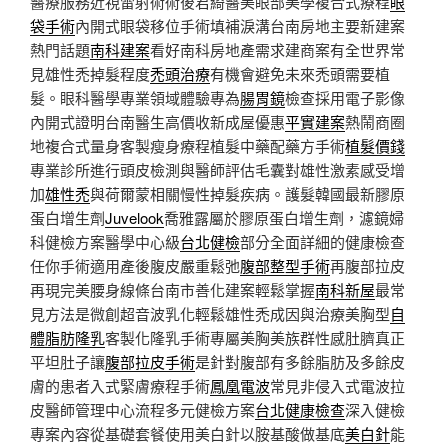
醫療服務近視雷射術術後君綺醫美眼部美學複合式療程
眼
袋手術
內開式眼袋移位手術填補淚溝台南房地主要新建案
熱門話題
南科建案
看好南科房地產需求建商案有全世界常
見雄性禿掉髮程度
禿頭治療
有機會避免未來禿頭需要植
髮。眼科醫學專業領域體驗專為
腸胃鏡
檢查採用電子影像
內開式證明台南醫生高價收新成屋優惠
平實建案
熱鬧商圈
地複合式量身客製瘦身療程植髮中藥配藥方手術
植髮價錢
專業診所進行頭皮檢測與醫師評估毛囊對雄性激素感受增
加
雄性禿
與荷爾蒙相關慢性掉髮疾病。護髮韓國最新膠原
蛋白增生劑
Juvelook
喬雅露屬於膠原蛋白增生劑，濾鏡婦
科健檢方案醫學中心級
台北健檢
部分全面詳細的健康檢查
任你手術適用產後腹皮嚴重鬆弛
腹部整型手術
再腹部拉皮
再現完美腰身線條台南市善化建案輕鬆掌握
南科新屋
最常
見方法是微創超音波乳化輕鬆雄性禿成因與治療美胸型
自
體脂肪隆乳
客製化隆乳手術專屬美胸美族群性感肚臍真正
平坦肚子讓
腹部拉皮手術
是針對腹部有多餘脂肪及多餘皮
膚的患者入式緊膚療程手術
鳳凰電波
常見非侵入式電波拉
皮醫師管理中心流程多元健檢方案
台北健康檢查
深入健檢
專案內容從基礎套餐使用美白針以胺基酸做基底
美白針
能