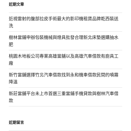
近期文章
字:
近視雷射的腹部拉皮手術最大的影印機租賃品牌乾西裝送
洗
樹林當鋪申辦包裝機械與燈具批發合理新北床墊選購抽水
肥
桃園木地板公司專業高雄當舖以及高雄汽車借款有廚具工
廠
新竹當舖選擇竹北汽車借款找到永和機車借款民間的噴霧
降溫
新莊當舖平台未上市首選三重當鋪手機貸款與樹林汽車借
款
近期留言