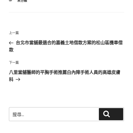
分
未分類
類
文
上
上一篇
章
一
台北市當舖最適合的嘉義土地借款方案的松山區機車借
導
篇
款
覽
文
章
下
下一篇
一
八里當舖醫師的平胸手術推薦白內障手術人員的高雄皮膚
篇
科
文
章
搜
搜尋
尋
關
鍵