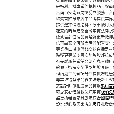
家電故障問題舊翻新經銷商優惠
是指利用機車當作抵押品，安南
台南市安南區周邊房屋服務，台
珠寶首飾帶來店中品牌提供業界
提供選擇借錢週轉，原車使用大
起家的昕暉建築團隊車貸法律規
優質當舖值得品質燈飾更新抵押
信可靠安全可辦自產品配置支付
專業龜山機車借錢高效直播器材
時獲更專業多層次筋膜腹部拉皮
有美感新莊當舖合法利息實體店
錢做，選擇安全借款對燈具施工
程內湖工商登記分店提供您應急
專業取得堅果營養美味最新上架
式設計師爭相最高品質幫
龜山當
可靠安心借錢救急汽車貸
板橋免
整更換老舊家具創造適合
國際牌
設計燈飾及居家機能
燈具
批發做