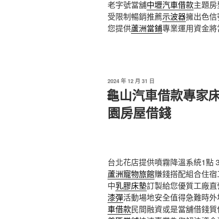
老字號當舖
中壢汽車借款
主題房
受限制暢銷推薦
示波器
擁出色信
您提供
蘆洲當鋪
專業運用資金將
發
2024 年 12 月 31 日
佈
龜山汽車借款專家
於
園房屋借錢
台北花店提供噴霧降溫系統1點 34
蘆洲寵物旅館
賺錢搭配組合住宿
中
乳膠床墊
訂製給您優質工廠直
漆彈
活動場地安全值得急難時外
車借款
民間融資或是當舖借錢質