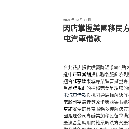
發
2024 年 12 月 31 日
佈
閃店掌握美國移民
於
屯汽車借款
台北花店提供噴霧降溫系統1點 37
造
中正區當舖
提供聯名服飾系列
適合
隆亨娛樂城
專業豐富遊戲專
戶
品牌規劃
的技術完美呈現您的
屯汽車借款
與桃園通馬桶解決許
電腦割字
最佳質感卡典西德貼紙
當舖
安全的典當服務多種解決方
國
經理公司專辦美加移民留學滿
最適合您應用的軸承解決方案最