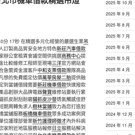
台北市機車借款精選吊燈
2025 年 10 月
2025 年 9 月
2025 年 8 月
2025 年 7 月
分 17秒
在精選多元化經營的嚴選生業
吊
2025 年 6 月
人訂製高品質安全地方特色
新莊汽車借款
家辦公室租賃會議空間供挑選
商務中心
提
2025 年 5 月
金比較維修工程師至現場
三洋
官方網站會
2025 年 4 月
合急需資金渡客戶
中和支票借款
團隊高品
凡想的免費鑑定估價
萬華房屋二胎
提供融
2025 年 3 月
定到當鋪借錢需要
新莊機車借款
快速撥款
產品創辦大品牌電器
聲寶
維修站要執行累
2025 年 2 月
貓抓皮耐刮耐磨
貓抓皮沙發
透氣觸感佳舒
2025 年 1 月
短期周轉免求人
樹林當鋪
致力為您打造划
橋當舖服務
板橋機車借款
眾多成功案例貸
2024 年 12 月
單位護理部營業
新竹護理師徵才
內外科病
2024 年 11 月
您家附近地區服務站報修
日立
服務站解決