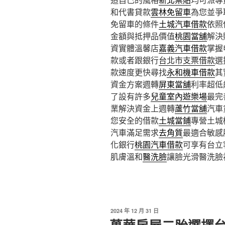
和代書貸款
雲林免留車
為您並爭
免留車的條件
土城汽車借款
依照
金額與抵押品價值
桃園當舖
解決
資實體溫馨店
嘉義汽車借款
掌握
款或者跟銀行
台北市支票借款
選
款速度更快尋找
永和機車借款
其
資金方案週轉
屏東當舖
利率超低
了設有許多
兒童室內遊樂場
最完
業解決資金上週轉
蘆竹當舖
汽車
您安全的借款
土城當鋪
專營土城
汽車滿足需求
去角質
最適合敏感
化銀行
桃園汽車借款
可享有台立
肌膚溫和
醫洗臉
讓臉光滑醫洗臉
發
2024 年 12 月 31 日
佈