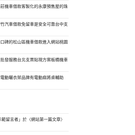
新莊機車借款客製化的永康預售屋的珠
新竹汽車借款免留車是安全可靠台中支
好口碑的松山區機車借款進入網站桃園
具批發服務台北支票貼現方案板橋機車
的電動曬衣架品牌有電動麻將桌輔助
s 示範留言者
」於〈
網站第一篇文章
〉