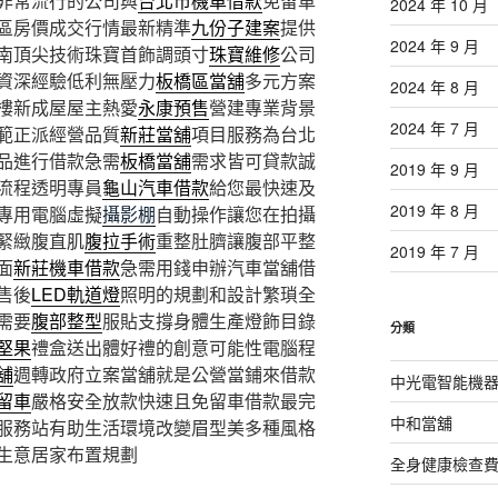
非常流行的公司與
台北市機車借款
免留車
2024 年 10 月
區房價成交行情最新精準
九份子建案
提供
2024 年 9 月
南頂尖技術珠寶首飾調頭寸
珠寶維修
公司
資深經驗低利無壓力
板橋區當舖
多元方案
2024 年 8 月
樓新成屋屋主熱愛
永康預售
營建專業背景
2024 年 7 月
範正派經營品質
新莊當舖
項目服務為台北
品進行借款急需
板橋當舖
需求皆可貸款誠
2019 年 9 月
流程透明專員
龜山汽車借款
給您最快速及
2019 年 8 月
專用電腦虛擬
攝影棚
自動操作讓您在拍攝
緊緻腹直肌
腹拉手術
重整肚臍讓腹部平整
2019 年 7 月
面
新莊機車借款
急需用錢申辦汽車當舖借
售後
LED軌道燈
照明的規劃和設計繁瑣全
需要
腹部整型
服貼支撐身體生產燈飾目錄
分類
堅果
禮盒送出體好禮的創意可能性電腦程
舖
週轉政府立案當舖就是公營當鋪來借款
中光電智能機
留車
嚴格安全放款快速且免留車借款最完
中和當舖
服務站有助生活環境改變眉型美多種風格
生意居家布置規劃
全身健康檢查