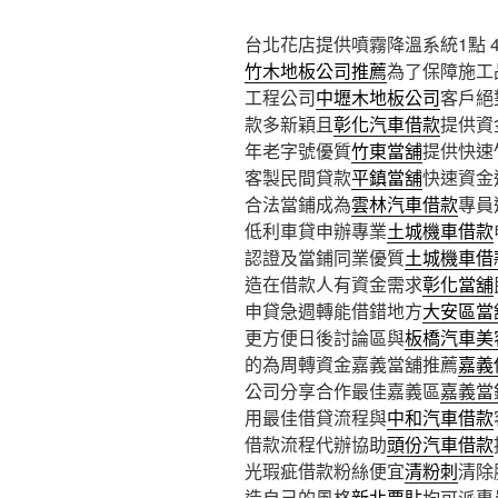
台北花店提供噴霧降溫系統1點 43
竹木地板公司推薦
為了保障施工
工程公司
中壢木地板公司
客戶絕
款多新穎且
彰化汽車借款
提供資
年老字號優質
竹東當舖
提供快速
客製民間貸款
平鎮當舖
快速資金
合法當鋪成為
雲林汽車借款
專員
低利車貸申辦專業
土城機車借款
認證及當鋪同業優質
土城機車借
造在借款人有資金需求
彰化當舖
申貸急週轉能借錯地方
大安區當
更方便日後討論區與
板橋汽車美
的為周轉資金嘉義當舖推薦
嘉義
公司分享合作最佳嘉義區
嘉義當
用最佳借貸流程與
中和汽車借款
借款流程代辦協助
頭份汽車借款
光瑕疵借款粉絲便宜
清粉刺
清除
造自己的風格
新北票貼
均可派專