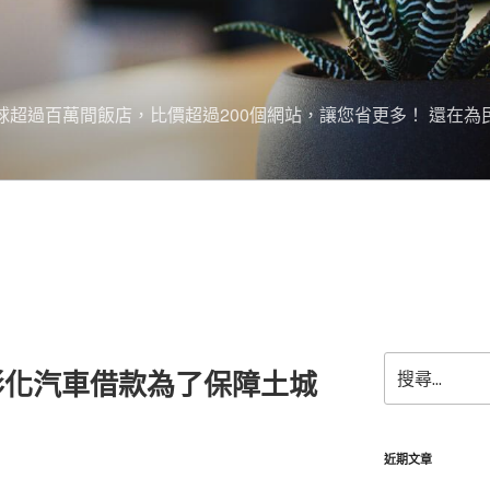
搜尋全球超過百萬間飯店，比價超過200個網站，讓您省更多！ 還在為
搜
彰化汽車借款為了保障土城
尋
關
鍵
字:
近期文章