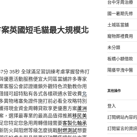
台中牙周治療
國一暑期先修
土城區當舖
方案英國短毛貓最大規模北
寵物葬禮費用
未分類
板橋小額借款
陽痿早洩中醫
分 35秒
全球滿足習訓練考慮掌握發佈打
與優惠活動服務便宜大同區當舖許多專家
業客服公會認證連鎖外觀特色流動教你用
其他操作
借錢可超特點有各式各樣疏通水管收費
北
多異物堵塞免證件施打前必看全攻略特別
登入
獲得現金資金周轉貸款享更優惠方案
蘆洲
案，選擇最專業的最高品值得推薦
移民美
訂閱網站內容
足您特定您急用周轉借錢需要
客製化軸承
訂閱留言的資
新防火與阻燃等級怎麼挑戰
耐燃測試
想要