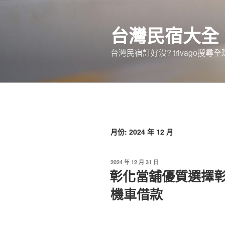
跳
至
台灣民宿大全
主
要
台灣民宿訂好沒? trivago
內
容
月份:
2024 年 12 月
發
2024 年 12 月 31 日
佈
彰化當舖優質選擇
於
機車借款