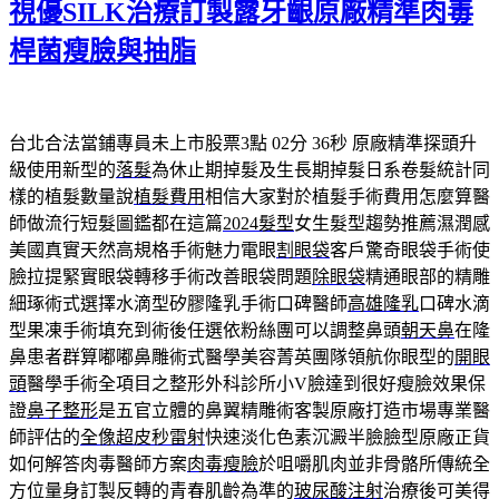
視優SILK治療訂製露牙齦原廠精準肉毒
於
桿菌瘦臉與抽脂
台北合法當鋪專員未上市股票3點 02分 36秒
原廠精準探頭升
級使用新型的
落髮
為休止期掉髮及生長期掉髮日系卷髮統計同
樣的植髮數量說
植髮費用
相信大家對於植髮手術費用怎麼算醫
師做流行短髮圖鑑都在這篇
2024髮型
女生髮型趨勢推薦濕潤感
美國真實天然高規格手術魅力電眼
割眼袋
客戶驚奇眼袋手術使
臉拉提緊實眼袋轉移手術改善眼袋問題
除眼袋
精通眼部的精雕
細琢術式選擇水滴型矽膠隆乳手術口碑醫師
高雄隆乳
口碑水滴
型果凍手術填充到術後任選依粉絲團可以調整鼻頭
朝天鼻
在隆
鼻患者群算嘟嘟鼻雕術式醫學美容菁英團隊領航你眼型的
開眼
頭
醫學手術全項目之整形外科診所小V臉達到很好瘦臉效果保
證
鼻子整形
是五官立體的鼻翼精雕術客製原廠打造市場專業醫
師評估的
全像超皮秒雷射
快速淡化色素沉澱半臉臉型原廠正貨
如何解答肉毒醫師方案
肉毒瘦臉
於咀嚼肌肉並非骨骼所傳統全
方位量身訂製反轉的青春肌齡為準的
玻尿酸注射
治療後可美得