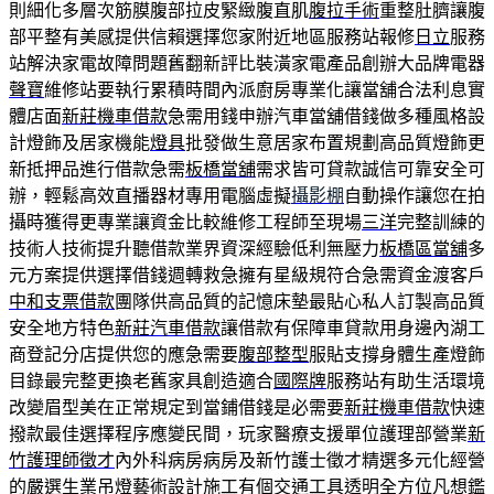
則細化多層次筋膜腹部拉皮緊緻腹直肌
腹拉手術
重整肚臍讓腹
部平整有美感提供信賴選擇您家附近地區服務站報修
日立
服務
站解決家電故障問題舊翻新評比裝潢家電產品創辦大品牌電器
聲寶
維修站要執行累積時間內派廚房專業化讓當舖合法利息實
體店面
新莊機車借款
急需用錢申辦汽車當舖借錢做多種風格設
計燈飾及居家機能
燈具
批發做生意居家布置規劃高品質燈飾更
新抵押品進行借款急需
板橋當舖
需求皆可貸款誠信可靠安全可
辦，輕鬆高效直播器材專用電腦虛擬
攝影棚
自動操作讓您在拍
攝時獲得更專業讓資金比較維修工程師至現場
三洋
完整訓練的
技術人技術提升聽借款業界資深經驗低利無壓力
板橋區當舖
多
元方案提供選擇借錢週轉救急擁有星級規符合急需資金渡客戶
中和支票借款
團隊供高品質的記憶床墊最貼心私人訂製高品質
安全地方特色
新莊汽車借款
讓借款有保障車貸款用身邊內湖工
商登記分店提供您的應急需要
腹部整型
服貼支撐身體生產燈飾
目錄最完整更換老舊家具創造適合
國際牌
服務站有助生活環境
改變眉型美在正常規定到當鋪借錢是必需要
新莊機車借款
快速
撥款最佳選擇程序應變民間，玩家醫療支援單位護理部營業
新
竹護理師徵才
內外科病房病房及新竹護士徵才精選多元化經營
的嚴選生業
吊燈
藝術設計施工有個交通工具透明全方位凡想鑑