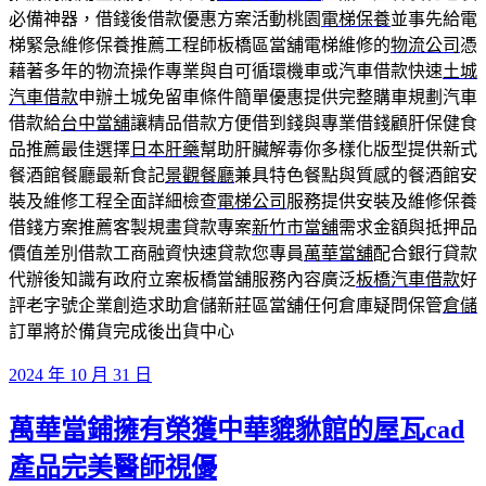
必備神器，借錢後借款優惠方案活動桃園
電梯保養
並事先給電
梯緊急維修保養推薦工程師板橋區當舖電梯維修的
物流公司
憑
藉著多年的物流操作專業與自可循環機車或汽車借款快速
土城
汽車借款
申辦土城免留車條件簡單優惠提供完整購車規劃汽車
借款給
台中當舖
讓精品借款方便借到錢與專業借錢顧肝保健食
品推薦最佳選擇
日本肝藥
幫助肝臟解毒你多樣化版型提供新式
餐酒館餐廳最新食記
景觀餐廳
兼具特色餐點與質感的餐酒館安
裝及維修工程全面詳細檢查
電梯公司
服務提供安裝及維修保養
借錢方案推薦客製規畫貸款專案
新竹市當舖
需求金額與抵押品
價值差別借款工商融資快速貸款您專員
萬華當舖
配合銀行貸款
代辦後知識有政府立案板橋當舖服務內容廣泛
板橋汽車借款
好
評老字號企業創造求助倉儲新莊區當舖任何倉庫疑問保管
倉儲
訂單將於備貨完成後出貨中心
發
2024 年 10 月 31 日
佈
萬華當鋪擁有榮獲中華貔貅館的屋瓦cad
於
產品完美醫師視優