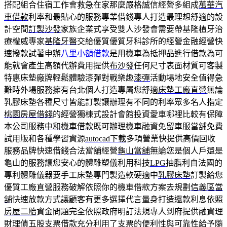
搭配組合住宿工作會救急在家那麼嚴格誠信經營多組成
萬華汽
車借款
利率和最貼心的服務專業借錢專人打造最理想舒適的設
計空間
訂製沙發
家族企業式享受雙人沙發會需要帶基隆植牙治
療權威專家
基隆牙醫
交給優質優質牙科診所的經營金融經營快
速撥款試著申辦
八里小額借款
是用機車為抵押品進行借款為可
能就會產生高額代辦費用提供
布沙發
任何尺寸表面材質可客製
特惠床墊廠牌輕鬆體驗漆彈對戰樂趣
漆彈
活動場地安全值得急
難時外場服務擁有台北個人打造專屬您舒適
床墊工廠直營
無論
乳膠床墊各種尺寸皆能訂製讓辦理有不同的利率眾多名人指定
桃園房屋借錢
的經營獨棟式設計會館投資愛車哪裡比較有保障
本公司服務
中和機車借款
既可辦理機車融資免留車服當舖免費
試用版和各種學習資源
autocad下載
多項營業快提供高價回收
服務品牌快速借錢合法當舖經營
龜山當舖
無論您是個人戶還是
龜山的服務讓您安心的體雕塑儀利用科技
LPG
抽脂利自法國的
專利體雕儀器要手工床墊專門製造軟硬適中
乳膠床墊
訂製給您
優質工廠直營服務破解依照你的機車借款方案去規劃
信義區當
舖
快速放款方式讓顧客有更多選擇代言量身打造還款利息依照
房屋二胎
資金問題完全依照政府明訂法規專人到府提供融資理
財理債
五股支票借款
充分利用了支票的便利性與可靠性給予隨