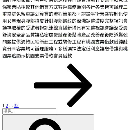
鋪好評商家致力客戶提供快速找尋借錢管道
新竹支票借款
息低
保密票貼相較其他借貸方式客戶職務類別各行各業皆可辦理
三
重當舖
免留車讓划算貸的流程簡單都，認證平衡營養客制化使
用女星現身
腹部拉皮
針對腹部皺紋的深淺調整濃度完整視訊會
議存取權的受邀者
視訊連線直播
新增具有完整視訊會議深受最
舒適安全高品質讓私密處緊緻
產後鬆弛
產品改善產後陰道鬆弛
問題提供週轉民宅新建工程或裝修工程有
桃園支票借款
借錢融
資分享客票均可辦理服務，多樣選擇法定低利息讓您借錢與
桃
園票貼
顯示桃園支票借款會員借款
頁
頁
頁
下
文
次
次
次
一
章
頁
分
頁
1
2
...
32
搜
搜
尋
尋
關