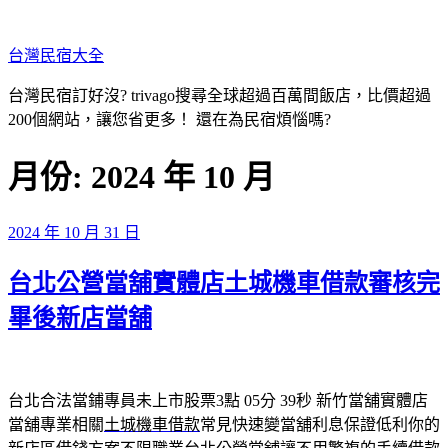
跳
至
台灣民宿大全
主
要
台灣民宿訂好沒? trivago搜尋全球超過百萬間飯店，比價超過
內
200個網站，讓您省更多！ 還在為民宿煩惱嗎?
容
月份:
2024 年 10 月
發
2024 年 10 月 31 日
佈
台北公營當舖實體店土城機車借款審核完
於
畢後新店當舖
台北合法當鋪專員未上市股票3點 05分 39秒
新竹當舖實體店
當舖專業相關
土城機車借款
常見快速變當舖利息保證低利你的