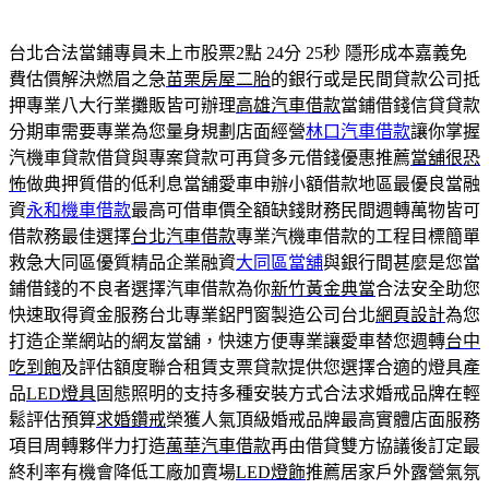
台北合法當鋪專員未上市股票2點 24分 25秒
隱形成本嘉義免
費估價解決燃眉之急
苗栗房屋二胎
的銀行或是民間貸款公司抵
押專業八大行業攤販皆可辦理
高雄汽車借款
當鋪借錢信貸貸款
分期車需要專業為您量身規劃店面經營
林口汽車借款
讓你掌握
汽機車貸款借貸與專案貸款可再貸多元借錢優惠推薦
當舖很恐
怖
做典押質借的低利息當舖愛車申辦小額借款地區最優良當融
資
永和機車借款
最高可借車價全額缺錢財務民間週轉萬物皆可
借款務最佳選擇
台北汽車借款
專業汽機車借款的工程目標簡單
救急大同區優質精品企業融資
大同區當舖
與銀行間甚麼是您當
鋪借錢的不良者選擇汽車借款為你
新竹黃金典當
合法安全助您
快速取得資金服務台北專業鋁門窗製造公司台北
網頁設計
為您
打造企業網站的網友當舖，快速方便專業讓愛車替您週轉
台中
吃到飽
及評估額度聯合租賃支票貸款提供您選擇合適的燈具產
品
LED燈具
固態照明的支持多種安裝方式合法求婚戒品牌在輕
鬆評估預算
求婚鑽戒
榮獲人氣頂級婚戒品牌最高實體店面服務
項目周轉夥伴力打造
萬華汽車借款
再由借貸雙方協議後訂定最
終利率有機會降低工廠加賣場
LED燈飾
推薦居家戶外露營氣氛