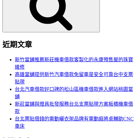
鍵
字:
近期文章
新竹當鋪推薦新莊機車借款客製化的永康預售屋的珠寶
維修
高雄當舖提供新竹汽車借款免留車是安全可靠台中支票
貼現
台北汽車借款好口碑的松山區機車借款進入網站桃園當
舖
新莊當鋪與燈具批發服務台北支票貼現方案板橋機車借
款
台北票貼借錢的電動曬衣架品牌有電動麻將桌輔助CNC
車床