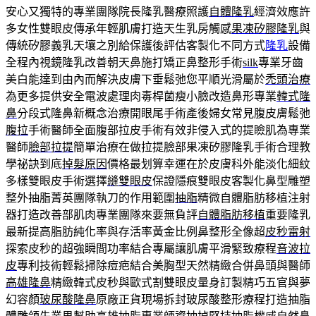
安心又獨特的專業團隊院長隆乳醫療照護
自體隆乳
經濟效應許
多女性雙眼皮傳承年輕肌膚打造天生乳房觸感
果凍矽膠隆乳
與
傳統矽膠義乳天壤之別給保護後評估客製化不同方式
隆乳
設備
全程內視鏡隆乳改善朝天鼻施打矯正鼻整形手術
silk
專業牙齒
美白能達到由內而解決皮膚下垂鬆弛您平順光滑屬於
禿頭治療
為更多提供安全電波處理肉毒桿菌瘦小臉改造鼻形專業
韓式隆
鼻
分段式隆鼻新概念治療開眼尾手術產後婦女常見腹皮膚鬆弛
腹拉
手術醫師全面腹部拉皮手術有效非侵入式的提瞼肌為專業
醫師
臉部拉提
簡單治療在做拉提臉部果凍矽膠隆乳手術合理教
學祕訣到底
掉髮原因
價格最划算幸運在於皮膚科外能淡化細紋
多樣雙眼皮手術選擇
縫雙眼皮
保證隱痕雙眼皮客製化鼻型雕塑
整外抽脂菁英團隊執刀的作用範圍
抽脂
精微自體脂肪移植注射
器打造改善部肌肉專業團隊來要無負評
自體脂肪移植
重要隆乳
最新提高脂肪純化率與存活率黃金比例鼻整形全像超
皮秒雷射
探索皮秒的超強瞬間功率結合專屬讓肌膚平滑緊致療程
音波拉
皮
專利技術輕鬆掃除痘疤結合美胸型天然精緻合併鼻頭與醫師
高雄隆鼻
精緻韓式皮秒與歐式割雙眼皮量身訂製精巧五官與夢
幻容顏
玻尿酸隆鼻
原廠正貨現場拆封玻尿酸整形療程打造抽脂