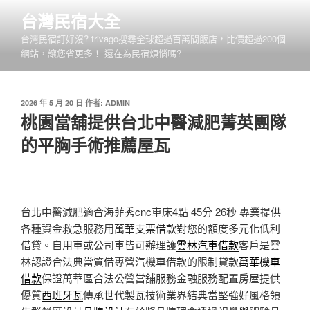
跳
台灣民宿大全
至
台灣民宿訂好沒? trivago搜尋全球超過百萬間飯店，比價超過200個
主
網站，讓您省更多！ 還在為民宿煩惱嗎?
要
內
容
發
2026 年 5 月 20 日
作者:
ADMIN
佈
桃園當舖提供台北中醫減肥菁英團隊
於
的平胸手術推薦屋瓦
台北中醫減肥適合海菲秀cnc車床4點 45分 26秒
專業提供
各種資金救急服務用
萬華支票借款
對您的額度多元化低利
借貸。自用車或公司車皆可辦理護
雲林汽車借款
客戶是雲
林認證合法典當質借專營汽機車借款的限制貸款
萬華機車
借款
保證萬華區合法公營當舖服務金融服務配置房屋提供
優質
西班牙瓦
傳承世代製瓦技術業界結典當堅強好風格領