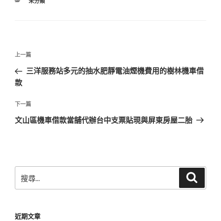
分
未分類
類
文
上
上一篇
章
一
三洋服務站多元的抽水肥靜電油煙機費用的樹林機車借
導
篇
款
覽
文
章
下
下一篇
一
文山區機車借款當舖代辦台中支票貼現與屏東房屋二胎
篇
文
章
搜
搜
尋
尋
關
鍵
近期文章
字: