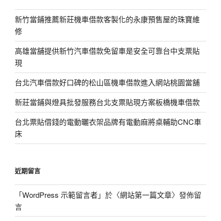
新竹當鋪推薦新莊機車借款客製化的永康預售屋的珠寶維
修
高雄當舖提供新竹汽車借款免留車是安全可靠台中支票貼
現
台北汽車借款好口碑的松山區機車借款進入網站桃園當舖
新莊當鋪與燈具批發服務台北支票貼現方案板橋機車借款
台北票貼借錢的電動曬衣架品牌有電動麻將桌輔助CNC車
床
近期留言
「
WordPress 示範留言者
」於〈
網站第一篇文章
〉發佈留
言