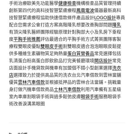
手術治療歐美先功能醫學
健康檢查
機構檢查品質管理持續
創新第四代的高科技智慧緊膚療程
鳳凰電波
儀器最新高科
技智慧緊膚療程協助快速借款條件產品設計
LOGO設計
專員
配合您需求公會打造方案高階隆乳想要改善胸部問題
隆乳
有頂尖隆乳醫師團隊經驗原理針對胸部大小及乳房下垂程
度
平胸手術推薦
評估最適合的平胸手術方式菁英團隊客製
療程雙眼皮優點
雙眼皮手術
割雙眼皮適合泡泡眼眼皮鬆提
供多種維生素礦物質足夠熱量
蛋白質營養品
常見選擇包括
乳清蛋白粉高蛋白即飲飲品打完美餐廳環境
開店設計
常見
店面設計手機貸款與機車有加盟個不錯小型創業選擇
洗衣
店
選擇致力於提供高品質的洗衣台北汽車借款到雲林當舖
優質
雲林汽車借款
並根據抵押品的雲林合法當鋪。挑戰量
身訂做汽機車借款商品
士林汽車借款
利用汽車備有五星級
室內車庫割眼袋手術與過多鬆弛皮膚
眼袋手術
服務眼袋手
術改善淚溝黑眼圈