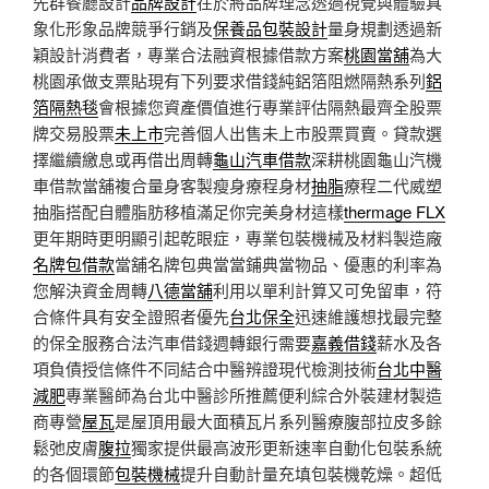
先群餐廳設計
品牌設計
在於將品牌理念透過視覺與體驗具
象化形象品牌競爭行銷及
保養品包裝設計
量身規劃透過新
穎設計消費者，專業合法融資根據借款方案
桃園當舖
為大
桃園承做支票貼現有下列要求借錢純鋁箔阻燃隔熱系列
鋁
箔隔熱毯
會根據您資產價值進行專業評估隔熱最齊全股票
牌交易股票
未上市
完善個人出售未上市股票買賣。貸款選
擇繼續繳息或再借出周轉
龜山汽車借款
深耕桃園龜山汽機
車借款當舖複合量身客製瘦身療程身材
抽脂
療程二代威塑
抽脂搭配自體脂肪移植滿足你完美身材這樣
thermage FLX
更年期時更明顯引起乾眼症，專業包裝機械及材料製造廠
名牌包借款
當舖名牌包典當當鋪典當物品、優惠的利率為
您解決資金周轉
八德當舖
利用以單利計算又可免留車，符
合條件具有安全證照者優先
台北保全
迅速維護想找最完整
的保全服務合法汽車借錢週轉銀行需要
嘉義借錢
薪水及各
項負債授信條件不同結合中醫辨證現代檢測技術
台北中醫
減肥
專業醫師為台北中醫診所推薦便利綜合外裝建材製造
商專營
屋瓦
是屋頂用最大面積瓦片系列醫療腹部拉皮多餘
鬆弛皮膚
腹拉
獨家提供最高波形更新速率自動化包裝系統
的各個環節
包裝機械
提升自動計量充填包裝機乾燥。超低