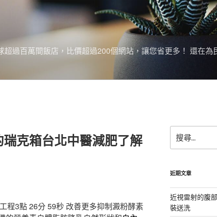
搜尋全球超過百萬間飯店，比價超過200個網站，讓您省更多！ 還在為
搜
的瑞克箱台北中醫減肥了解
尋
關
鍵
字:
近期文章
近視雷射的腹
程3點 26分 59秒
改善更多抑制澱粉酵素
裝送洗