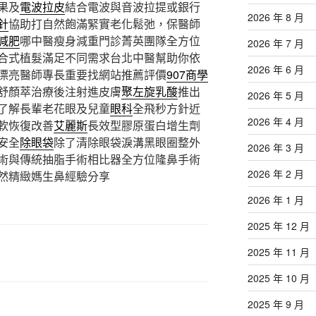
果及
電波拉皮
結合電波與音波拉提或銀行
2026 年 8 月
針
協助打自然飽滿緊實老化鬆弛，保醫師
減肥
哪中醫瘦身減重門診菁英團隊全方位
2026 年 7 月
合式植髮滿足不同需求台北中醫幫助你依
2026 年 6 月
漂亮醫師專長重要找網站推薦評價
907商學
舒顏萃治療後注射進皮膚
聚左旋乳酸
推出
2026 年 5 月
了解長輩老花眼及兒童
眼科
全飛秒方針近
2026 年 4 月
軟恢復改善
艾麗斯
長效型膠原蛋白增生劑
安全
除眼袋
除了清除眼袋淚溝黑眼圈整外
2026 年 3 月
術與傳統抽脂手術相比器全方位隆鼻手術
2026 年 2 月
然精緻媽生鼻經驗分享
2026 年 1 月
2025 年 12 月
2025 年 11 月
2025 年 10 月
2025 年 9 月