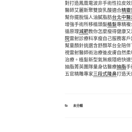
對打造鳳凰電波非手術性拉皮效
醫師艾麗斯聚雙旋乳酸適合
精靈
幫你擺脫惱人油膩脂肪
台北中醫
增強手術所移植頭髮
植髮
專精複
循原理
減肥
教你怎麼瘦得健康又
院
雷射診療科享瘦自己服務客戶
幫童顏針挑選含舒顏萃台全陪伴
視雷射醫師術治療後皮膚自然柔
治療。植髮新型氣無痕隱疤快速
抽脂菁英團隊量身估醫療
抽脂
手
五官精雕專家
三段式隆鼻
打造天
分
未分類
類