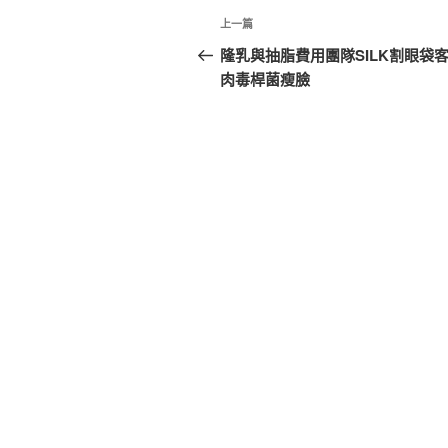
文
上
上一篇
章
一
隆乳與抽脂費用團隊SILK割眼袋
篇
肉毒桿菌瘦臉
導
文
覽
章