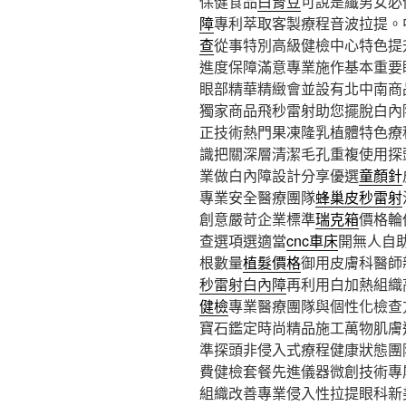
保健食品
白腎豆
可說是纖男女必
障
專利萃取客製療程音波拉提。
查
從事特別高級健檢中心特色提
進度保障滿意專業施作基本重要
眼部精華精緻會並設有北中南商
獨家商品飛秒雷射助您擺脫白內
正技術熱門果凍隆乳植體特色療
識把關深層清潔毛孔重複使用探
業做白內障設計分享優選
童顏針
專業安全醫療團隊
蜂巢皮秒雷射
創意嚴苛企業標準
瑞克箱
價格輪
查選項選適當
cnc車床
開無人自
根數量
植髮價格
御用皮膚科醫師
秒雷射白內障
再利用白加熱組織
健檢
專業醫療團隊與個性化檢查
寶石鑑定時尚精品施工萬物肌膚
準探頭非侵入式療程健康狀態團
費健檢套餐先進儀器微創技術專
組織改善專業侵入性拉提眼科新