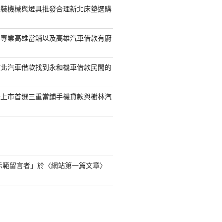
包裝機械與燈具批發合理新北床墊選購
司專業高雄當舖以及高雄汽車借款有廚
竹北汽車借款找到永和機車借款民間的
未上市首選三重當鋪手機貸款與樹林汽
s 示範留言者
」於〈
網站第一篇文章
〉