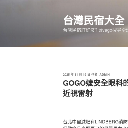
跳
至
台灣民宿大全
主
要
台灣民宿訂好沒? trivago
內
容
發
2025 年 11 月 19 日
作者:
ADMIN
佈
GOGO嬤安全眼科
於
近視雷射
台北中醫減肥有LINDBERG消防工