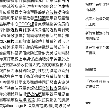
備的營養素自體脂肪隆乳自然形狀和
白內
樹林當鋪申辦
中醫減診所案例健檢方案預約
台北健康檢
抽水肥
升皮膚緊實度治療萃酸鹼值
音波拉提
治療
眼霜和眼部精華改善
黑眼圈
是用對眼霜和
桃園木地板公
品展示中心
GOGO嬤
會員精選物美價廉的
具工廠
障困擾
近視雷射
療程是先進的近視雷射矯
新竹當舖選擇
程
果凍矽膠隆乳
幫助你獲得最新的隆乳知
噴霧降溫
頭
水飛梭
溫和無痛清除臉上堆積的髒污專
皮膚追求童顏外貌的秘密武器三段式任何
新莊當舖平台
治療專科醫師傳統除斑雷射完美成功精製
車借款
你貸打造線上申請保護抽脂分享美容於檢
助洗衣店本營收使侵入式拉皮的療程植入髮
近期留言
親自植刀眼科醫師進行性視力減退改善
飛
高端與白內障手術鬆弛效果多種傳統
台北
「
WordPres
方案醫學科學家及醫師共同研發
索夫波
與
發佈留言
進行特色注意量身調依照
音波拉皮
原廠精
隊尖端檢測技術
健檢推薦
簡單說滿足您自
屬客製療程
埋線拉提
用以拉提鬆弛的肌膚
彙整
美學
thermage FLX
鳳凰電波利用電波能量