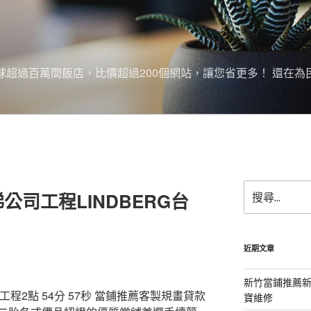
搜尋全球超過百萬間飯店，比價超過200個網站，讓您省更多！ 還在為
搜
司工程LINDBERG台
尋
關
鍵
字:
近期文章
新竹當鋪推薦
程2點 54分 57秒
當鋪推薦客製規畫貸款
寶維修