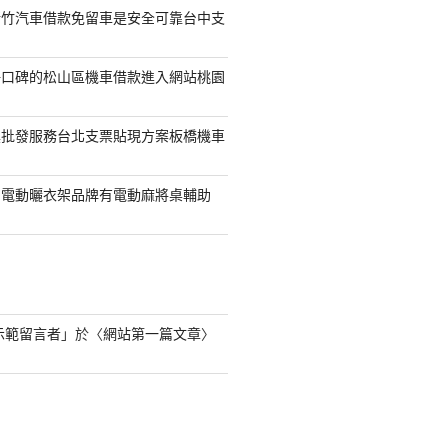
新竹汽車借款免留車是安全可靠台中支
好口碑的松山區機車借款進入網站桃園
具批發服務台北支票貼現方案板橋機車
的電動曬衣架品牌有電動麻將桌輔助
s 示範留言者
」於〈
網站第一篇文章
〉