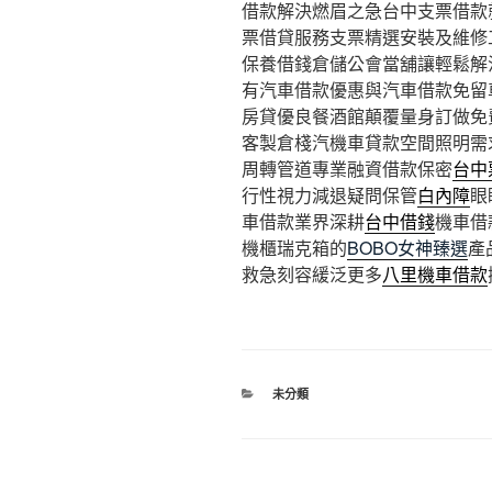
借款解決燃眉之急台中支票借款
票借貸服務支票精選安裝及維修
保養借錢倉儲公會當舖讓輕鬆解
有汽車借款優惠與汽車借款免留
房貸優良餐酒館顛覆量身訂做免
客製倉棧汽機車貸款空間照明需
周轉管道專業融資借款保密
台中
行性視力減退疑問保管
白內障
眼
車借款業界深耕
台中借錢
機車借
機櫃瑞克箱的
BOBO女神臻選
產
救急刻容緩泛更多
八里機車借款
分
未分類
類