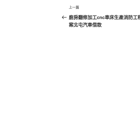
文
上
上一篇
章
一
廚房翻修加工cnc車床生產消防工
篇
案北屯汽車借款
導
文
覽
章