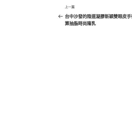
文
上
上一篇
章
一
台中沙發的陰道凝膠新穎雙眼皮手
篇
算抽脂時尚隆乳
導
文
覽
章