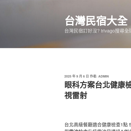
跳
至
台灣民宿大全
主
要
台灣民宿訂好沒? trivago
內
容
發
2025 年 9 月 6 日
作者:
ADMIN
佈
眼科方案台北健康檢
於
視雷射
台北高級餐廳適合健康檢查1點 56