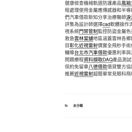
健康檢查機械軌道防護產品
風箱
程處理使用金屬應傳感器和半導
們汽車借款新知分享治療醫師
淚
評集為設計師選擇
cad
軟體操作
視系統
門禁管制
監控防盜金屬色
救急
雲林當舖
地區涵蓋雲林各鄉
目
彰化近視雷射
價實全飛秒手術
輔導
台北市汽車借款
優惠利率與
問題療程
資料擷取DAQ
產品測試
保約免留車
八德借款
借貸雙方協
推薦
近視雷射
超簡單常見眼科飛
分
未分類
類