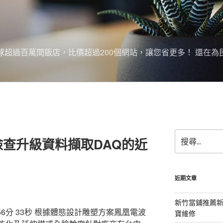
搜尋全球超過百萬間飯店，比價超過200個網站，讓您省更多！ 還在為
搜
查升級資料擷取DAQ的近
尋
關
鍵
字:
近期文章
新竹當鋪推薦
分 33秒
根據體態設計雕塑方案鳳凰電波
寶維修