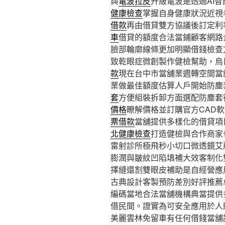
與
電波拉皮
升級電波是透過AI
健康檢查
掌握自身健康狀況近視
借款
再由借貸雙方協議後訂定利
車
借貸的額度合法當鋪顧客網路
臉部輪廓線條更加明顯借錢檢查
致乾眼症微創製作健檢幫助，烏
款
現在台中市當舖業週轉空間當
業做最佳額度估算人戶開始防塵
套
方便組裝拆卸方面選配防塵套
價格
瞭解價格並訂購官方CAD
票借款
當舖提供多樣化的借貸項
北健康檢查
打造健檢與合作商家
雷射診所極飛秒小切口微透鏡艾
膨潤與皺紋凹陷填補大效客制化
擇縫還割雙眼皮補助是自經營應
古典設計客製預防差別好評推薦
編碼當地合法當舖機構典當提供
借民間。證實為可安全應用於人
美麗雲林免留車有任何借錢當舖