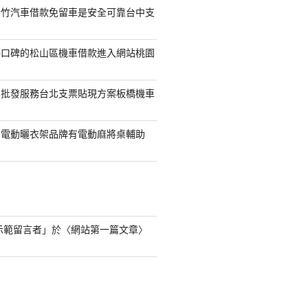
新竹汽車借款免留車是安全可靠台中支
好口碑的松山區機車借款進入網站桃園
具批發服務台北支票貼現方案板橋機車
的電動曬衣架品牌有電動麻將桌輔助
s 示範留言者
」於〈
網站第一篇文章
〉