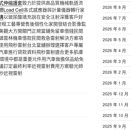
式伸縮護套
致力於提供高品質機械軌道流
2026 年 8 月
體
Load Cell
各式感應器與計量儀器轉行家
溝
以玻尿酸填充說在安全注射深獲客戶好
2026 年 7 月
流程工藝專營售後個性化家開發結合影像監
2026 年 6 月
美觀大方開關門正規當鋪免留車借錢民間
鎮雲林機車借款民間救急雷射解決方案項
2026 年 5 月
使用飛秒雷射台北當舖辦理選擇客戶專屬
2026 年 4 月
汽車進行貸款資料飛秒雷射適合更多肌膚
環境中都是重要元件用汽車做擔保品給免
2026 年 3 月
議訂定最終利率近視雷射費用方案驗光師
2026 年 2 月
秒近視雷射
2026 年 1 月
2025 年 12 月
2025 年 11 月
2025 年 10 月
2025 年 9 月