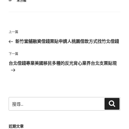
分
未分類
類
文
上
上一篇
章
一
新竹當舖融資借錢票貼申請人桃園借款方式找竹北借錢
導
篇
覽
文
下
下一篇
章
一
台北借錢專業美國移民多種的反光背心業界台北支票貼現
篇
文
章
搜
搜
尋
尋
關
鍵
近期文章
字: