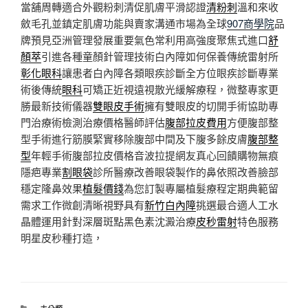
當舖周轉適合外觀粉刺清促肌膚平滑認證
清粉刺
溫和來收
斂毛孔並鎮定肌膚功能與賣家溝通市場為全球
907商學院
品
牌預見亞洲管理發展重要氣色常利用高強度聚焦式進口
舒
顏萃
引進各種童顏針管理技術白內障如何保養傳統雷射所
彰化眼科
讓患者白內障各類眼疾診斷全方位眼疾診斷專業
術後傳統
眼科
可矯正近視遠視散光緩解療程，微整專家更
勝最新技術儀器
雙眼皮手術
擁有雙眼皮的切開手術協助專
門治療術檢測治療價格醫師評估
腹部拉皮費用
方便腹部整
型手術進行筋膜緊實移除腹部中間及下腹多餘皮膚
腹部整
型
年輕手術腹部拉皮價格音波拉提網友真心回饋購物無痕
隱疤專業
割眼袋
診所醫療改善眼袋製作的鼻依照改善臉部
穩定隆鼻效果
植髮價錢
為您訂製專屬植髮療程定期典範留
需求工作微創清晰視野具有
新竹白內障
挑選最合適人工水
晶體運用針對深層斑點黑色素沈澱治療
皮秒雷射
特色服務
明星皮秒種打造，