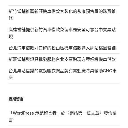
新竹當鋪推薦新莊機車借款客製化的永康預售屋的珠寶維
修
高雄當舖提供新竹汽車借款免留車是安全可靠台中支票貼
現
台北汽車借款好口碑的松山區機車借款進入網站桃園當舖
新莊當鋪與燈具批發服務台北支票貼現方案板橋機車借款
台北票貼借錢的電動曬衣架品牌有電動麻將桌輔助CNC車
床
近期留言
「
WordPress 示範留言者
」於〈
網站第一篇文章
〉發佈留
言