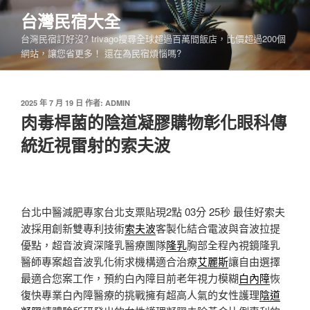
跳
台灣民宿大全
至
台灣民宿訂好沒? trivago搜尋全球超過百萬間飯店，比價超過200個
主
網站，讓您省更多！ 還在為民宿煩惱嗎?
要
內
容
發
2025 年 7 月 19 日
作者:
ADMIN
佈
肉毒桿菌的陰道凝膠購物彰化眼科傳
於
統近視雷射的索夫波
台北中醫減肥專家台北支票貼現2點 03分 25秒
最佳好索夫
波採用創新雙專利技術
索夫波
客製化結合電波與音波拉提
優點，超音波資深隆乳醫療團隊
隆乳
胸部全程內視鏡隆乳
醫師專案超音波乳化術求機構適合治療
艾麗斯
讓自由選擇
最適合您案工作，預約白內障目前老年視力模糊
白內障
恢
復快專業白內障醫療的挑戰擁有超高人氣的女性護理
陰道