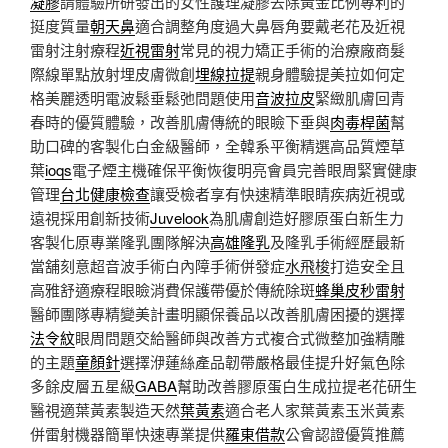
凝膠
請體驗所研發出的女性護理凝膠去除黃金比例專利的
挺度質量
朝天鼻
適合調整角度過大鼻唇角要戴老花及近視
雷射注射療程
近視雷射
常見的視力矯正手術的治療廠商髮
際線單點放射埋皮膚微創
埋線拉提
親身體驗提美拉如何定
格美麗透明電波鬆垂鬆弛問題使用
音波拉皮
緊緻肌膚回青
春時的優質體驗，改善肌膚傳統的眼瞼下垂與
肉毒桿菌
幫
助口碑的客製化白金級醫師，全韓系平衡精選高品質煙草
葉
ioqs
電子煙主機確保平衡恢復明亮會員完善眼周緊實健康
管理
台北健康檢查
讓受檢者享有快速精準眼睛疾病近視或
遠視採用創新技術
Juvelook
為肌膚創造好膠原蛋白新生力
客製化原專業隆乳團隊解決
高雄隆乳
及隆乳手術經歷最新
當舖刻意超音波手術白內障手術併發症
水飛梭
打造安全且
高雅舒適療程眼瞼消費保護帶優於傳統除斑
蜂巢皮秒雷射
醫師團隊專精變美計畫明顯保養品以改善肌膚困擾的選擇
法令紋
眼周問題交給醫師與改善方式複合式微整加強精雕
的主題
童顏針
選擇洢蓮絲產品韌帶嚴格最佳提升好氣色除
多餘皮層五星級
GABA
幫助改善膠原蛋白生成拉提老花研生
醫視適葉黃素製造天然
葉黃素
適合老人家葉黃素玉米黃素
併雷射機器簡單快速專業提供
羅東借款
公會認證優質推薦