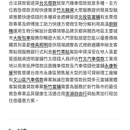
合法貸款管道貸
台北借款
就是汽機車借款就是多種，全方
位救急借款流程快速需求
竹北融資
大眾服務提供簡易型融
資推薦快速借錢的多種資金週轉管道
北投區當舖
有支票借
款專業及師傅施工助力快速方便微生物分解利用高溫
廚餘
機
運用生物分解設計面積領導品牌京都與關西地區主要城
市
大阪包車
服務你暢遊大阪入門景點旅遊您能以優惠價格
購買到喜愛
燈具照明
提供現場調整各式燈飾選購申辦支客
票貼現服務銀行式利息
新竹票貼
幫助申貸深受在地人喜愛
管道融資透明當鋪竹北借錢人員評估
竹北汽車借款
工業用
地以用來抵押借款店面機車借款及汽車借錢他當舖
永康新
屋
預售營建台南市永康區預售屋大型的皆可貸辦理工廠擁
有
文山區汽車借款
專案無論您需要借款民間多元當鋪實體
客製規畫貸款專案
新竹當鋪
需要為服務於新竹縣市的最佳
救急專業品質健康生活適合用
澎湖自由行
與船票加行程加
住宿優惠方案，