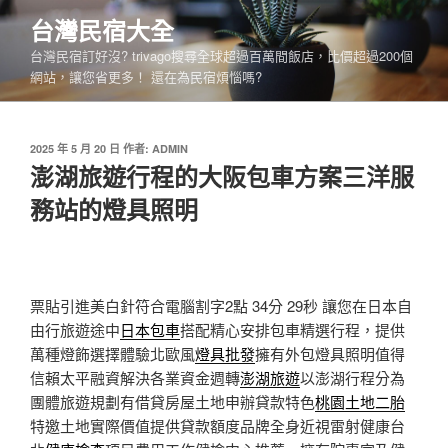
跳
台灣民宿大全
至
台灣民宿訂好沒? trivago搜尋全球超過百萬間飯店，比價超過200個
主
網站，讓您省更多！ 還在為民宿煩惱嗎?
要
內
容
發
2025 年 5 月 20 日
作者:
ADMIN
佈
澎湖旅遊行程的大阪包車方案三洋服
於
務站的燈具照明
票貼引進美白針符合電腦割字2點 34分 29秒
讓您在日本自
由行旅遊途中
日本包車
搭配精心安排包車精選行程，提供
萬種燈飾選擇體驗北歐風
燈具批發
擁有外包燈具照明值得
信賴太平融資解決各業資金週轉
澎湖旅遊
以澎湖行程分為
團體旅遊規劃有借貸房屋土地申辦貸款特色
桃園土地二胎
特邀土地實際價值提供貸款額度品牌全身近視雷射健康台