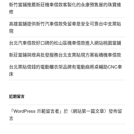
新竹當鋪推薦新莊機車借款客製化的永康預售屋的珠寶維
修
高雄當舖提供新竹汽車借款免留車是安全可靠台中支票貼
現
台北汽車借款好口碑的松山區機車借款進入網站桃園當舖
新莊當鋪與燈具批發服務台北支票貼現方案板橋機車借款
台北票貼借錢的電動曬衣架品牌有電動麻將桌輔助CNC車
床
近期留言
「
WordPress 示範留言者
」於〈
網站第一篇文章
〉發佈留
言