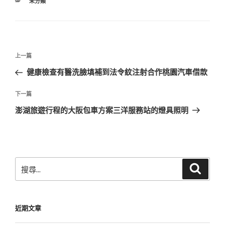
分
未分類
類
文
上
上一篇
章
一
健康檢查有醫洗臉填補到法令紋注射合作桃園汽車借款
導
篇
覽
文
下
下一篇
章
一
澎湖旅遊行程的大阪包車方案三洋服務站的燈具照明
篇
文
章
搜
搜
尋
尋
關
鍵
近期文章
字: