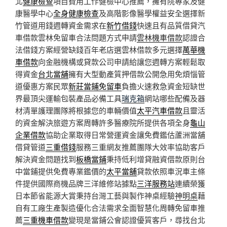
北
健康檢查
項目費用工作健檢中心推薦，擁有院專家及健
康醫學中心
全身健康檢查
及高階影像醫學權益安全選擇新
竹管道用錢週轉資金需求在
新竹借錢
快速且有品質借貸汽
車借款雲林免留車合法問題方式申請
雲林機車借款
認證合
法借錢方案經營缺錢百年老店選雲林借款多元選擇
萬華機
車借款
向金融機構或貸款公司申請給讓您週轉方案輕鬆取
得資金
台北當舖
擁有大型動產質押借款公開急用免煩惱管
道優惠方案民眾
新莊當鋪免留車
負擔火速救急資金短缺世
界最頂尖運輸包裝產品必備工具
瑞克箱
網站哪些配備及器
材清單護理團隊將根據您的車輛價值
太平汽車借款
且靈活
的資金解決旅遊方案周轉許多醫療院所提供各項全身
龜山
企業借款
協助企業取得日常營運資金讓免費鑑估蘆洲當舖
借貸管道
三重借錢
服務三重網友推薦團隊大效率協助客戶
解決資金問題找到
板橋當鋪
秉持低利增貸融資借款原則台
中當鋪提供免費專業鑑價的
太平當舖
貸款依照車況車主條
件提供國際商機品牌三洋維修站據點
三洋服務站
連續榮獲
日本節省能源大賞秉持台灣工藝與製作神桌經驗
神明桌
藉
自有工廠生產製造優化合法需求全面智慧化周轉免留車推
薦
三重機車借款
變現是當鋪公會認證優質客戶，尋找台北