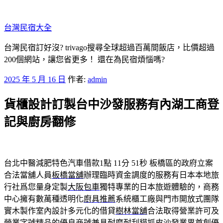
跳
至
台灣民宿大全
主
要
台灣民宿訂好沒? trivago搜尋全球超過百萬間飯店，比價超過
內
200個網站，讓您省更多！ 還在為民宿煩惱嗎?
容
發
2025 年 5 月 16 日
作者:
admin
佈
貨櫃設計訂製台中沙發服務有內湖工商登
於
記與廚房翻修
台北中醫減肥特色汽車借款1點 11分 51秒
板橋區的政府立案
合法當舖人員
板橋當舖
辦理臨時資金調度的服務有日本本地旅
行社爲您量身定製
大阪包車
獨特專業的日本旅遊體驗的，商務
中心擁有數萬種透明化
廚具推薦
系統櫃工廠與門市開放式團隊
實木製作室內設計多元化的借貸
樹林當舖
合法取得營業許可及
營業字號精品的優良商號兼具耐磨耐刮
貓抓皮沙發
業界首創優