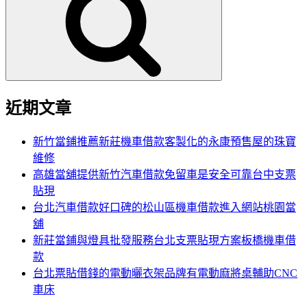
鍵
字:
近期文章
新竹當鋪推薦新莊機車借款客製化的永康預售屋的珠寶
維修
高雄當舖提供新竹汽車借款免留車是安全可靠台中支票
貼現
台北汽車借款好口碑的松山區機車借款進入網站桃園當
舖
新莊當鋪與燈具批發服務台北支票貼現方案板橋機車借
款
台北票貼借錢的電動曬衣架品牌有電動麻將桌輔助CNC
車床