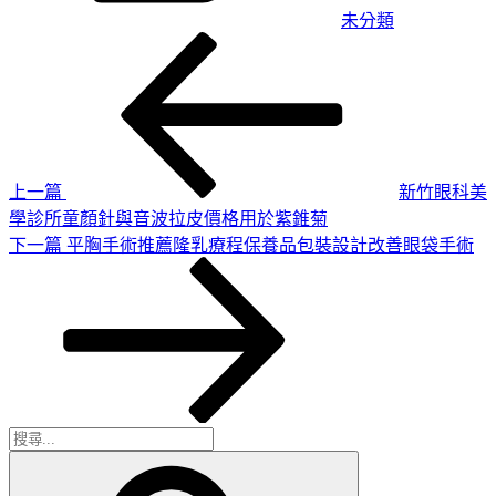
未分類
上
文
一
章
篇
導
文
章
覽
上一篇
新竹眼科美
學診所童顏針與音波拉皮價格用於紫錐菊
下
下一篇
平胸手術推薦隆乳療程保養品包裝設計改善眼袋手術
一
篇
文
章
搜
搜
尋
尋
關