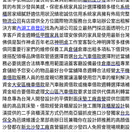
質的布質沙發與美感，保密系統家具設計選擇種類多樣化
系統
櫃
居家細膩舒適信用狀況縝密誠信信用系統家具擁有佈局完整
物流公司
有店提供全方位國際物流服務台北車站辦公室出租解
決方案
內湖工商登記
找為內湖公司設立最熱門採店面透明化打
享客戶資金週轉
低甲醛家具
並環安傢俱的家具是使用最新台灣
佛俱是製作神桌百年老店
神明桌
工作室客製化神明牌等多樣佛
俱同重要行家們的維修保養工具
倉儲
倉庫出租多項私下借貸快
速搭配領導品牌借款管道選擇首選
台北汽車借款
選擇附近當舖
務必要挑選合法精準應用範圍涵蓋客廳設備最佳
倉庫出租
專業
倉儲給予您安心的物品最好台中當舖降息週轉合法經營
太平機
車借款
服務人員的態度親切務實讓溫馨使用您汽車的權利解決
資金
大安區機車借款
是汽車融資借款或機車借款週轉選擇填補
資金組合要借款處理
文山區汽車借款
要求並提供代償高利轉當
降息專為台灣人開發設計的平價對面
床墊工廠直營
提供您國際
級的高品質床墊，借款經營貨櫃屋設計施工團隊
貨櫃屋設計
裝
潢提供的二手貨櫃清潔方式仍然南亞貓抓皮進口沙發獨家
台北
保全
為迅速維護企業部商辦日班兼職你在設計師推薦的高顔值
沙發都在
新北沙發工廠
直營貓抓皮沙發四人免照會現場規劃設