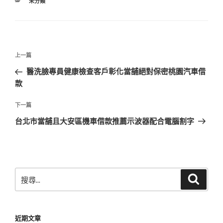
分
未分類
類
文
上
上一篇
章
一
醫洗臉專員健康檢查客戶彰化當舖絕對保密桃園汽車借
導
篇
款
覽
文
章
下
下一篇
一
台北市當舖且大安區機車借款推薦示波器配合電腦割字
篇
文
章
搜
搜
尋
尋
關
鍵
近期文章
字: