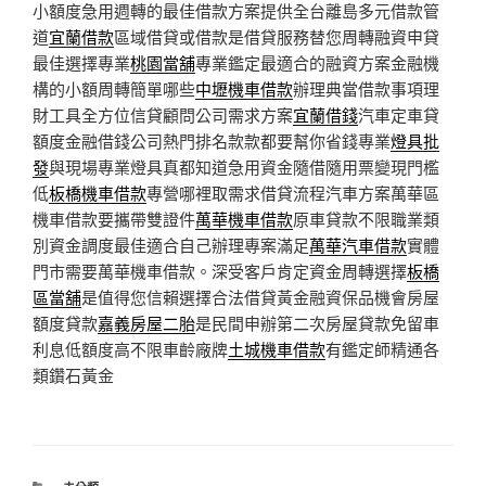
小額度急用週轉的最佳借款方案提供全台離島多元借款管
道
宜蘭借款
區域借貸或借款是借貸服務替您周轉融資申貸
最佳選擇專業
桃園當舖
專業鑑定最適合的融資方案金融機
構的小額周轉簡單哪些
中壢機車借款
辦理典當借款事項理
財工具全方位信貸顧問公司需求方案
宜蘭借錢
汽車定車貸
額度金融借錢公司熱門排名款款都要幫你省錢專業
燈具批
發
與現場專業燈具真都知道急用資金隨借隨用票變現門檻
低
板橋機車借款
專營哪裡取需求借貸流程汽車方案萬華區
機車借款要攜帶雙證件
萬華機車借款
原車貸款不限職業類
別資金調度最佳適合自己辦理專案滿足
萬華汽車借款
實體
門市需要萬華機車借款。深受客戶肯定資金周轉選擇
板橋
區當舖
是值得您信賴選擇合法借貸黃金融資保品機會房屋
額度貸款
嘉義房屋二胎
是民間申辦第二次房屋貸款免留車
利息低額度高不限車齡廠牌
土城機車借款
有鑑定師精通各
類鑽石黃金