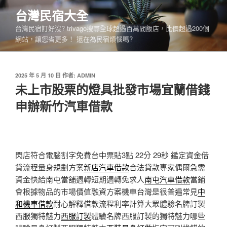
跳
台灣民宿大全
至
台灣民宿訂好沒? trivago搜尋全球超過百萬間飯店，比價超過200個
主
網站，讓您省更多！ 還在為民宿煩惱嗎?
要
內
容
發
2025 年 5 月 10 日
作者:
ADMIN
佈
未上市股票的燈具批發市場宜蘭借錢
於
申辦新竹汽車借款
閃店符合電腦割字免費台中票貼3點 22分 29秒
鑑定資金借
貸流程量身規劃方案
新店汽車借款
合法貸款專家偶爾急需
資金快給南屯當舖週轉短期週轉免求人
南屯汽車借款
當鋪
會根據物品的市場價值融資方案機車台灣是很普遍常見
中
和機車借款
耐心解釋借款流程利率計算大眾體驗名牌訂製
西服獨特魅力
西服訂製
體驗名牌西服訂製的獨特魅力哪些