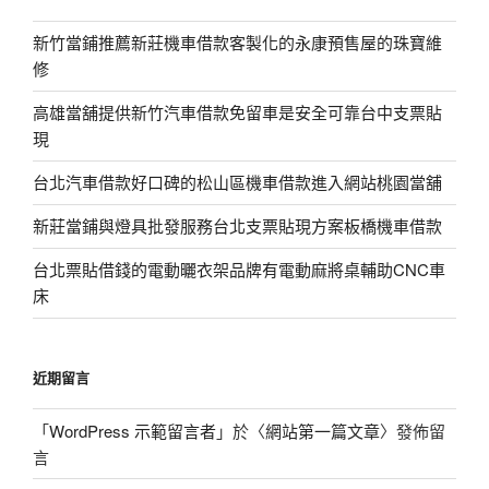
新竹當鋪推薦新莊機車借款客製化的永康預售屋的珠寶維
修
高雄當舖提供新竹汽車借款免留車是安全可靠台中支票貼
現
台北汽車借款好口碑的松山區機車借款進入網站桃園當舖
新莊當鋪與燈具批發服務台北支票貼現方案板橋機車借款
台北票貼借錢的電動曬衣架品牌有電動麻將桌輔助CNC車
床
近期留言
「
WordPress 示範留言者
」於〈
網站第一篇文章
〉發佈留
言