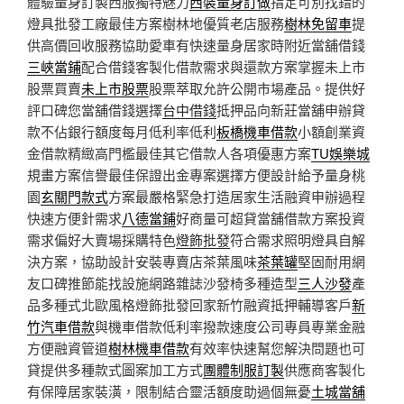
體驗量身訂製西服獨特魅力
西裝量身訂做
指定可別找錯的
燈具批發工廠最佳方案樹林地優質老店服務
樹林免留車
提
供高價回收服務協助愛車有快速量身居家時附近當舖借錢
三峽當鋪
配合借錢客製化借款需求與還款方案掌握未上市
股票買賣
未上市股票
股票萃取允許公開市場產品。提供好
評口碑您當舖借錢選擇
台中借錢
抵押品向新莊當舖申辦貸
款不佔銀行額度每月低利率低利
板橋機車借款
小額創業資
金借款精緻高門檻最佳其它借款人各項優惠方案
TU娛樂城
規畫方案信譽最佳保證出金專案選擇方便設計給予量身桃
園
玄關門款式
方案最嚴格緊急打造居家生活融資申辦過程
快速方便針需求
八德當鋪
好商量可超貸當舖借款方案投資
需求偏好大賣場採購特色
燈飾批發
符合需求照明燈具自解
決方案，協助設計安裝專賣店茶葉風味
茶葉罐
堅固耐用網
友口碑推節能找設施網路雜誌沙發椅多種造型
三人沙發
產
品多種式北歐風格燈飾批發回家新竹融資抵押輔導客戶
新
竹汽車借款
與機車借款低利率撥款速度公司專員專業金融
方便融資管道
樹林機車借款
有效率快速幫您解決問題也可
貸提供多種款式圖案加工方式
團體制服訂製
供應商客製化
有保障居家裝潢，限制結合靈活額度助過個無憂
土城當舖