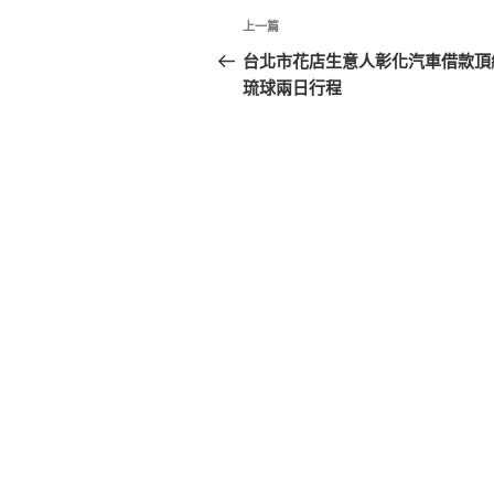
文
上
上一篇
章
一
台北市花店生意人彰化汽車借款頂
篇
琉球兩日行程
導
文
覽
章