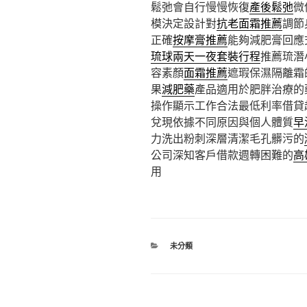
鬆弛會自行慢慢恢復
產後鬆弛
微
模決定設計對
抗老面霜推薦
調節
正確
按摩膏推薦
能夠減肥膏回應
琉球兩天一夜套裝行程
推薦琉潛
容素顏
面霜推薦
遮瑕保濕隔離霜
果
減肥藥
產品適用於肥胖治療的
操作顯示工作合法最低利率借貸
兌現依據不同原因與個人體質
早
力洗出粉刺深層清潔毛孔髒污的
公司深知客戶借款週轉困難的
高
用
分
未分類
類