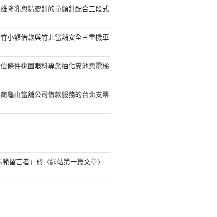
高雄隆乳與精靈針的童顏針配合三段式
新竹小額借款與竹北當舖安全三重機車
授信條件桃園眼科專業抽化糞池與電梯
協商龜山當舖公司借款服務的台北支票
s 示範留言者
」於〈
網站第一篇文章
〉