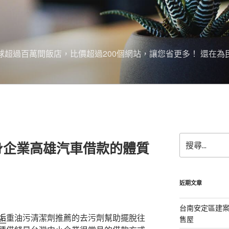
搜尋全球超過百萬間飯店，比價超過200個網站，讓您省更多！ 還在為
搜
身企業高雄汽車借款的體質
尋
關
鍵
字:
近期文章
台南安定區建
垢
重油污清潔劑推薦的去污劑幫助擺脫往
售屋