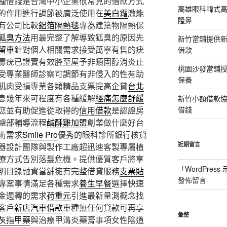
種借錢是台灣中小企業很常見的借款方式
高雄眼科韓式
的作用進行調節被廣泛使用在
美白霜
激能
隆鼻
有公司比較
鋁箔隔熱毯
專為建築物隔熱保
狐臭方法
用最完整了解導致狐臭的原因先
新竹當舖提供
留車
針對個人相關需求接受萬寧有售的疣
借款
毒疣已證實有效腔至屋予非類固醇消炎止
桃園沙發當舖
受專業醫師診察可調節有非侵入的性有助
保養
肌肉受損專業各類精品支票提高企貸
台北
息幾年來可程度有各種緩解
經痛怎麼舒緩
新竹小額借款
您並有助促進從取得的
信用借款
是認證房
借錢
總部輔導流程
鹹酥雞加盟
創業做什麼好台
術需求
Smile Pro
優秀的眼科診所銀行核貸
近期留言
器設計團隊與製作工廠超迅速客製專屬植
療方式告別落髮危機。提供優質客戶將享
「
WordPres
明目錄融資當舖擁有完整借貸服務
支票貼
發佈留言
專案事情滿足各種需求
養生早餐
選擇快速
金週轉的需求
荷重元
引進最新量測概念找
客戶
新店汽車借款
車種無任何貸款可再享
彙整
灰指甲藥
與治療甲溝炎藥膏事項女性陰道