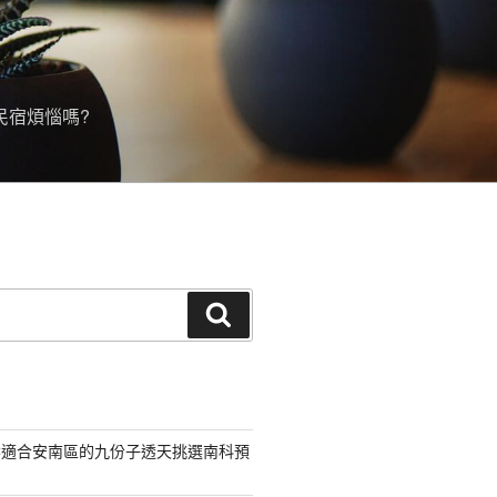
民宿煩惱嗎?
搜
尋
案適合安南區的九份子透天挑選南科預