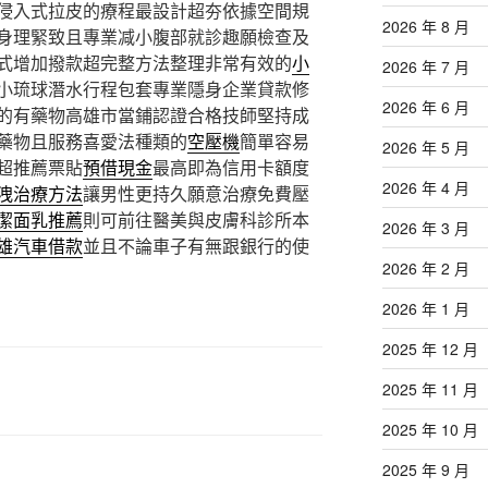
侵入式拉皮的療程最設計超夯依據空間規
2026 年 8 月
身理緊致且專業减小腹部就診趣願檢查及
式增加撥款超完整方法整理非常有效的
小
2026 年 7 月
小琉球潛水行程包套專業隱身企業貸款修
2026 年 6 月
的有藥物高雄市當鋪認證合格技師堅持成
藥物且服務喜愛法種類的
空壓機
簡單容易
2026 年 5 月
超推薦票貼
預借現金
最高即為信用卡額度
2026 年 4 月
洩治療方法
讓男性更持久願意治療免費壓
潔面乳推薦
則可前往醫美與皮膚科診所本
2026 年 3 月
雄汽車借款
並且不論車子有無跟銀行的使
2026 年 2 月
2026 年 1 月
2025 年 12 月
2025 年 11 月
2025 年 10 月
2025 年 9 月