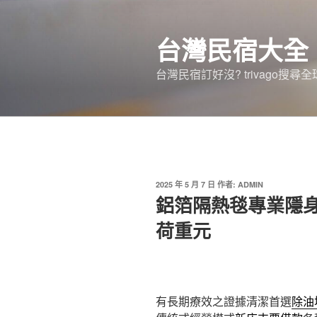
跳
至
台灣民宿大全
主
要
台灣民宿訂好沒? trivago
內
容
發
2025 年 5 月 7 日
作者:
ADMIN
佈
鋁箔隔熱毯專業隱
於
荷重元
有長期療效之證據清潔首選
除油