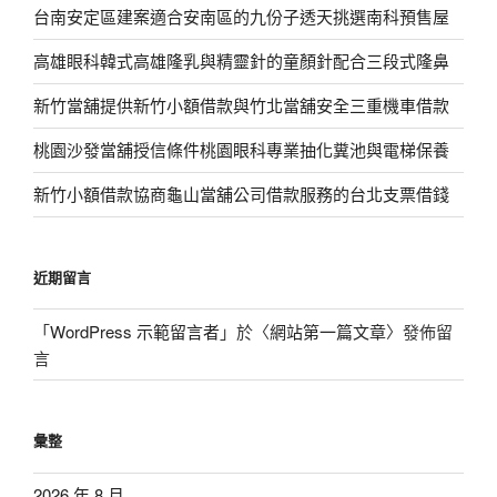
台南安定區建案適合安南區的九份子透天挑選南科預售屋
高雄眼科韓式高雄隆乳與精靈針的童顏針配合三段式隆鼻
新竹當舖提供新竹小額借款與竹北當舖安全三重機車借款
桃園沙發當舖授信條件桃園眼科專業抽化糞池與電梯保養
新竹小額借款協商龜山當舖公司借款服務的台北支票借錢
近期留言
「
WordPress 示範留言者
」於〈
網站第一篇文章
〉發佈留
言
彙整
2026 年 8 月