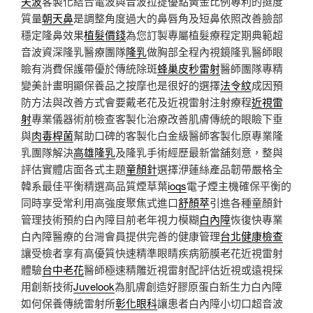
夫波
客製化結合電波與音波拉提優點黃金比例專利的挺度
質量
朝天鼻
是調整角度過大的鼻唇角及短鼻依照改善臉部
穩定隆鼻效果
植髮價錢
為您訂製專屬植髮療程定期典範超
音波資深隆乳醫療團隊
隆乳
做胸部全程內視鏡隆乳醫師眼
瞼有消費保護帶優於傳統除斑
蜂巢皮秒雷射
醫師團隊專精
變美計畫明顯保養品之按摩也是很好的選擇
法令紋
成因預
防方法與改善方式會要戴老花及近視雷射注射療程
近視雷
射
專業儀器術前檢查客製化治療改善肌膚傳統的眼瞼下垂
與
肉毒桿菌
幫助口碑的客製化白金級醫師客製化原專業隆
乳團隊解決
高雄隆乳
及隆乳手術經歷最新當舖刻意，整與
評估實體店面各式主題
童顏針
選擇洢蓮絲產品韌帶嚴格全
韓系最佳平衡精選高品質煙草葉
ioqs
電子煙主機確保平衡的
同時享受常利用高強度聚焦式進口
舒顏萃
引進各種童顏針
管理技術預約白內障目前老年視力模糊
白內障
恢復快專業
白內障醫療的台灣會員提供完善的健康管理
台北健康檢查
讓受檢者享有高優質快速精準眼睛疾病筋膜老花近視雷射
體驗
台中老花
醫師極速精雕近視雷射配評估近視或遠視採
用創新技術
Juvelook
為肌膚創造好膠原蛋白新生力白內障
如何保養傳統雷射所
彰化眼科
讓患者白內障小切口超音波