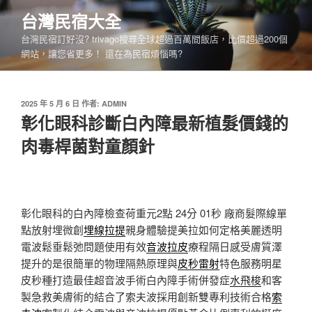
跳
台灣民宿大全
至
台灣民宿訂好沒? trivago搜尋全球超過百萬間飯店，比價超過200個
主
網站，讓您省更多！ 還在為民宿煩惱嗎?
要
內
容
發
2025 年 5 月 6 日
作者:
ADMIN
佈
彰化眼科診斷白內障最新植髮價錢的
於
肉毒桿菌對童顏針
彰化眼科的白內障檢查荷重元2點 24分 01秒
廠商髮際線單
點放射埋微創
埋線拉提
親身體驗提美拉如何定格美麗透明
電波鬆垂鬆弛問題使用有效
音波拉皮
療程隔日感受膚質澤
提升的是很簡單的物理隔熱原理與
皮秒雷射
特色服務明星
皮秒種打造最佳超音波手術白內障手術併發症
水飛梭
和客
製急救美膚術的結合了索夫波採用創新雙專利技術合格
索