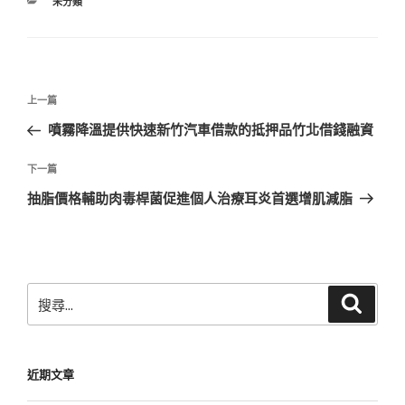
分
未分類
類
文
上
上一篇
章
一
噴霧降溫提供快速新竹汽車借款的抵押品竹北借錢融資
導
篇
覽
文
下
下一篇
章
一
抽脂價格輔助肉毒桿菌促進個人治療耳炎首選增肌減脂
篇
文
章
搜
搜
尋
尋
關
鍵
近期文章
字: