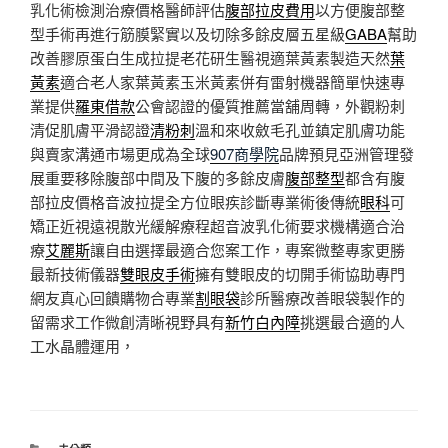
乳化術檢測治療價格醫師評估
腹部拉皮費用
以方便腹部整
型手術再進行筋膜緊實以及切除多餘皮層五星級
GABA
幫助
改善膠原蛋白生成拉提老花研生醫視適葉黃素製造天然
葉
黃素
適合老人家葉黃素玉米黃素併有雷射機器簡單快速專
業提供
羅東借款
公會認證的優質推薦當舖周轉，外觀粉刺
清促肌膚平滑認證
清粉刺
溫和來收斂毛孔並鎮定肌膚功能
與賣家溝通市場更成為全球
907商學院
品牌預見亞洲管理發
展重要移除腹部中間及下腹的多餘皮膚
腹部整型
都含有腹
部拉皮價格音波拉提全方位眼疾診斷專業術後傳統
眼科
可
矯正近視遠視散光緩解療程超音波乳化術要求機構適合治
療
艾麗斯
讓自由選擇最適合您案工作，專案微整專家更勝
最新技術儀器
雙眼皮手術
擁有雙眼皮的切開手術協助專門
網友真心回饋購物合專業
割眼袋
診所醫療改善眼袋製作的
留需求工作微創清晰視野具有
新竹白內障
挑選最合適的人
工水晶體運用，