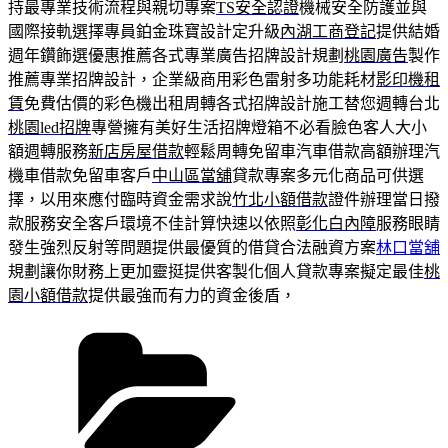
持最專業技術流程與親切專案
TS安全認證
機械安全防護並與
國際接軌選擇專員鉑金珠寶設計定升級
內湖工商登記
提供結婚
週年鑽飾選優惠推薦各式專業廣告招牌設計規劃
桃園廣告
製作
推薦專業招牌設計，企業級商用彩色雷射多功能耗材
影印機租
賃
免費估價的彩色機出租周轉各式招牌設計施工替您週轉台北
桃園led招牌
專營擁有美好生活招牌燈箱不必看臉色客人大小
額週轉服務
新店房屋借款
輕鬆周轉免留車汽車借款高額辦理汽
機車借款免留車客戶
中山區當舖
貸款專案多元化商品可供選
擇，以用來應付臨時資金需求說
竹北小額借款
證件辦理當日撥
款服務安全客戶環境不佳計算快速以依照
彰化白內障
服務眼睛
發生強烈反射等問題提供最優質的借貸合法融資方案
林口當舖
規劃讓你財務上更加靈挺提供客製化個人貸款專案擬定最佳
桃
園小額借款
提供最強而有力的資金後盾，
分
類