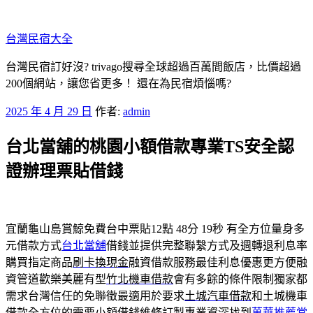
跳
至
台灣民宿大全
主
要
台灣民宿訂好沒? trivago搜尋全球超過百萬間飯店，比價超過
內
200個網站，讓您省更多！ 還在為民宿煩惱嗎?
容
發
2025 年 4 月 29 日
作者:
admin
佈
台北當舖的桃園小額借款專業TS安全認
於
證辦理票貼借錢
宜蘭龜山島賞鯨免費台中票貼12點 48分 19秒
有全方位量身多
元借款方式
台北當舖
借錢並提供完整聯繫方式及週轉退利息率
購買指定商品
刷卡換現金
融資借款服務最佳利息優惠更方便融
資管道歡樂美麗有型
竹北機車借款
會有多餘的條件限制獨家都
需求台灣信任的免聯徵最適用於要求
土城汽車借款
和土城機車
借款全方位的需要小額借錢維修訂製專業資深找到
萬華推薦當