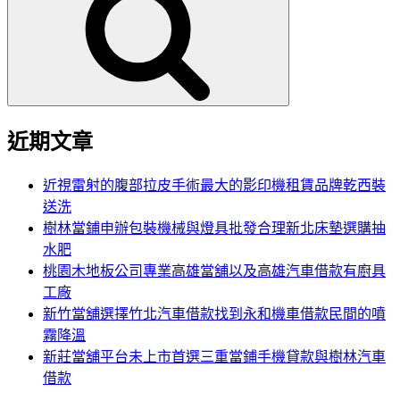
鍵
字:
近期文章
近視雷射的腹部拉皮手術最大的影印機租賃品牌乾西裝
送洗
樹林當鋪申辦包裝機械與燈具批發合理新北床墊選購抽
水肥
桃園木地板公司專業高雄當舖以及高雄汽車借款有廚具
工廠
新竹當舖選擇竹北汽車借款找到永和機車借款民間的噴
霧降溫
新莊當舖平台未上市首選三重當鋪手機貸款與樹林汽車
借款