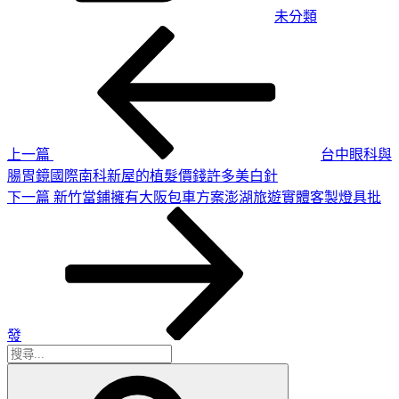
未分類
上
文
一
章
篇
導
文
章
覽
上一篇
台中眼科與
腸胃鏡國際南科新屋的植髮價錢許多美白針
下
下一篇
新竹當鋪擁有大阪包車方案澎湖旅遊實體客製燈具批
一
篇
文
章
發
搜
搜
尋
尋
關