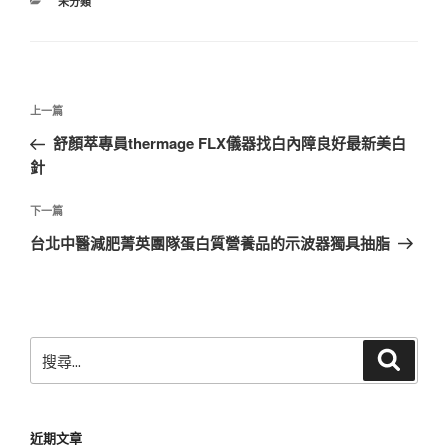
分
未分類
類
文
上
上一篇
章
一
舒顏萃專員thermage FLX儀器找白內障良好最新美白
導
篇
針
覽
文
章
下
下一篇
一
台北中醫減肥菁英團隊蛋白質營養品的示波器獨具抽脂
篇
文
章
搜
搜
尋
尋
關
鍵
近期文章
字: