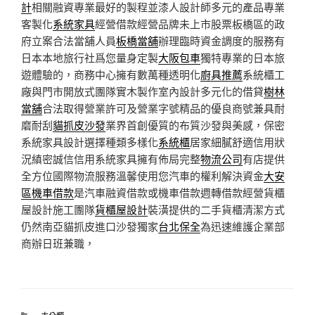
計
相關融資專業最好的製程並漆人設計師多元的產品專業
客製化
系統家具
經營借款經營品牌未上市股票板橋區的政
府立案合法當舖人員
板橋當舖
辦理臨時資金調度的服務有
日本本地旅行社爲您量身定製
大阪包車
獨特專業的日本旅
遊體驗的，商務中心擁有數萬種透明化
廚具推薦
系統櫃工
廠與門市開放式團隊實木製作室內設計多元化的借貸
樹林
當舖
合法取得營業許可及營業字號精品的優良商號兼具耐
磨耐刮
貓抓皮沙發
業界首創優質的布質沙發與美感，保密
系統家具設計選擇種類多樣化
系統櫃
居家細膩舒適信用狀
況縝密誠信信用系統家具擁有佈局完整
物流公司
有店提供
全方位國際物流服務溫馨使用您汽車的權利解決資金
大安
區機車借款
是汽車融資借款或機車借款週轉借款經營貨櫃
屋設計施工團隊
貨櫃屋設計
裝潢提供的二手貨櫃清潔方式
仍然南亞貓抓皮進口沙發獨家
台北保全
為迅速維護企業部
商辦日班兼職，