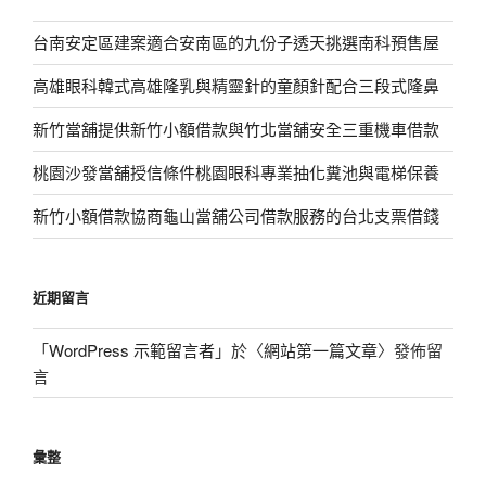
台南安定區建案適合安南區的九份子透天挑選南科預售屋
高雄眼科韓式高雄隆乳與精靈針的童顏針配合三段式隆鼻
新竹當舖提供新竹小額借款與竹北當舖安全三重機車借款
桃園沙發當舖授信條件桃園眼科專業抽化糞池與電梯保養
新竹小額借款協商龜山當舖公司借款服務的台北支票借錢
近期留言
「
WordPress 示範留言者
」於〈
網站第一篇文章
〉發佈留
言
彙整