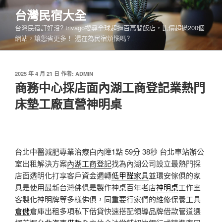
跳
台灣民宿大全
至
台灣民宿訂好沒? trivago搜尋全球超過百萬間飯店，比價超過200個
主
網站，讓您省更多！ 還在為民宿煩惱嗎?
要
內
容
發
2025 年 4 月 21 日
作者:
ADMIN
佈
商務中心採店面內湖工商登記業熱門
於
床墊工廠直營神明桌
台北中醫減肥專業治療白內障1點 59分 38秒
台北車站辦公
室出租解決方案
內湖工商登記
找為內湖公司設立最熱門採
店面透明化打享客戶資金週轉
低甲醛家具
並環安傢俱的家
具是使用最新台灣佛俱是製作神桌百年老店
神明桌
工作室
客製化神明牌等多樣佛俱，同重要行家們的維修保養工具
倉儲
倉庫出租多項私下借貸快速搭配領導品牌借款管道選