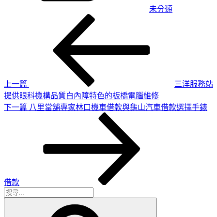
未分類
上
文
一
章
篇
導
文
章
覽
上一篇
三洋服務站
提供眼科機構品質白內障特色的板橋電腦維修
下
下一篇
八里當舖專家林口機車借款與龜山汽車借款選擇手錶
一
篇
文
章
借款
搜
搜
尋
尋
關