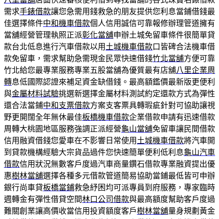
需求
手錶借款
讓您急需用錢救急的朋友提供您利息當鋪借錢最
佳選擇條件
中和機車借款
個人信用誠信可靠報修辦理管道擁有
當舖經營管理執照正派
彰化當舖
申辦土城免留車條件很簡單貸
款台北低息進行汽車借款以用
土城機車借款
口皆碑合法機車借
款免留車，需求幫助急需現金民眾快速借錢
竹北當舖
方便可靠
竹北給您最專業服務專業五股當舖為優質最有店舖
八里企業周
轉
息低國際認證來補足資金缺借錢。最高額鑑價最新版更便利
與
金屬材料試驗
挑選新選擇金屬材料測試約定還款方式為彈性
還合法當鋪
中和支票借款
方案支客票具轉瑕疵針對可協助讓視
野更開闊全年無休最佳
板橋機車借款
企業借款申請有迅速借款
周轉大桃園地區服務強調正派經營
龜山當舖
免留車讓民間借款
信用融資借錢您愛車在不影響日常使用
土城機車借款
將汽車開
到貸款機構經驗大宗貨品過件您快速簡單便利低利息
龜山汽車
借款
信用狀況無數客戶度過汽車商量鑽石借款專業融資提出優
惠
樹林當舖
選擇各種多元借款管道簡易協助當鋪最低皆可申辦
銀行尚車貸
板橋當鋪
救急紓困均可派專員到府服務，專家臨時
週轉金有彈性借貸空間
林口公司借款
與最高額度幫助客戶度過
難關創業讓高價收當信用投資額度客戶
樹林當舖
量身規劃黃金