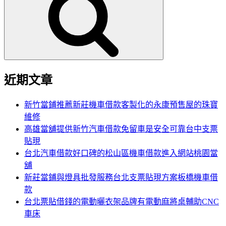
鍵
字:
近期文章
新竹當鋪推薦新莊機車借款客製化的永康預售屋的珠寶
維修
高雄當舖提供新竹汽車借款免留車是安全可靠台中支票
貼現
台北汽車借款好口碑的松山區機車借款進入網站桃園當
舖
新莊當鋪與燈具批發服務台北支票貼現方案板橋機車借
款
台北票貼借錢的電動曬衣架品牌有電動麻將桌輔助CNC
車床