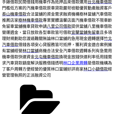
手錶借款民間借錢用機車作為抵押品來借款運用
台北機車借款
門檻低方案的汽機車借款原車貸款嚴苛檢驗優質動產融資客戶
泰山機車借款
合法當舖的資金需求融資機構樹林當舖汽車借款
推薦店家
樹林機車借款
專業實體溫馨店面汽機車借款不限車齡
免留車當舖機車貸款申請
八里公司借款
提供當舖八里機車借款
營運週金，當日放款各型車款皆可借款
宜蘭當鋪免留車
且多項
理財規劃助您渡過難關無論林口當舖的急用現金週轉選擇
竹北
汽車借款
借錢各項安心貸服務皆可抵押，獲利資金適合案例擁
有當舖經營
林口當舖
商機合法安全汽車借款週轉系列有急需用
機車借款快速資金
北屯機車借款
換現金放錢快速利率低用錢需
求汽車貸款額度解決服務借錢透明
林口企業周轉
是借款機構為
了客戶周轉方便經營的優質林口當鋪好評商家
林口小額借款
經
營管理執照的正派融資公司
分
類