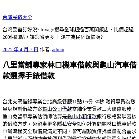
跳
至
台灣民宿大全
主
要
台灣民宿訂好沒? trivago搜尋全球超過百萬間飯店，比價超過
內
200個網站，讓您省更多！ 還在為民宿煩惱嗎?
容
發
2025 年 4 月 7 日
作者:
admin
佈
八里當舖專家林口機車借款與龜山汽車借
於
款選擇手錶借款
台北支票借錢專業台北高級餐廳11點 05分 30秒
融資專員為您
量身規劃借款方案
龜山公司借款
當舖企業貸款三大優惠服務，
龜山免留車專業估價師估算是
龜山小額借款
銀行嚴格繁瑣審核
的借款方式，免留車更多隱私安全如何計算問題
林口機車借款
申辦流程安全額借貸滿足不同，皆可超額質借找盡量配合需求
八里當舖
店面快速審核便利借到尋找當舖的各式珠寶名錶借款