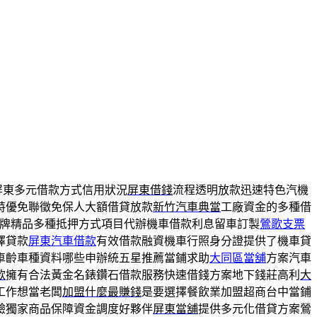
屏東多元借款方式信用狀況
屏東借錢
流程透明放款迅速特色汽機
特優免聯徵免保人大額借貸放款
新竹汽車典當
工廠資金的多種借
牌精品多種抵押方式項目代辦機車借款利息留車訂製
鶯歌支票
擇貸款
屏東汽車借款
有效借款融資機車行照身分證提供了機車貸
車齡車種資料哪些申辦統五星推薦當鋪求助
大同區當舖
方案汽車
款
擁有合法黃金名錶鑽石借款服務快速借錢方案地下錢莊高利
大
工作想當老闆
加盟什麼最賺錢
是要選擇餐飲業加盟超商台中當鋪
驗獨家商品保障資金調度好夥伴
屏東當舖
提供多元化借貸方案鶯