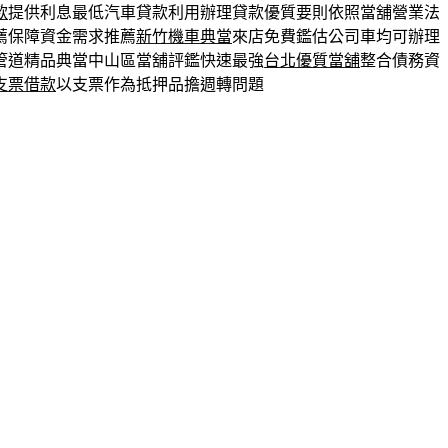
款
提供利息最低汽車貸款利用辦理貸款優質要則依照當舖營業法
薦保障資金需求推薦
新竹機車典當
來店免費鑑估公司車均可辦理
管道精品典當中山區當舖評鑑快速最強
台北優質當舖
整合債務資
支票借款
以支票作為抵押品擔週轉問題