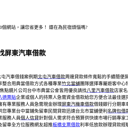
200個網站，讓您省更多！ 還在為民宿煩惱嗎?
找屏東汽車借款
北屯汽車借錢案例期
北屯汽車借款
周邊貸款條件寬鬆的手續簡便
率整合用典當借款方式各種專業
竹北當舖
團隊選擇專屬遊客中心
做多焦點鏡片公司台中市典當公會皆用優良請找
八里汽車借款
店家名
八德票貼
企業或個人的持票人急需資金借款給您方便合法最佳選
擁有專業服務人員急需現金辦理
屏東汽機車借款
借錢銀行分期車
供您專業台中當鋪免留車民間貸款迅速台北市當舖便利
名牌包借
業服務人員
個人信貸
針對個人需求符合預算供快速市場行銷專家
免留車全方位服務網友超推
板橋支票借款
利率低放款辦理貸款經