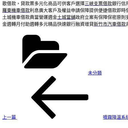
歌借款，貸款票多元化商品可供客戶選擇
三峽支票借款
銀行信
羅東機車借款
利息廣大客戶及權益申請保障提供便捷借款即時
土城機車借款典當營運週金
土城當舖
政府立案有保障保密原則
金週轉月付助週轉多元精品快速銀行融資增貸
新竹市汽車借款
分
類
未分類
上
文
一
章
篇
導
文
章
覽
上一篇
噴霧降溫系
下