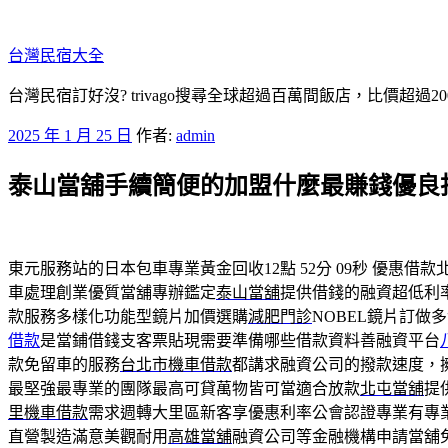
跳
至
台灣民宿大全
主
要
台灣民宿訂好沒? trivago搜尋全球超過百萬間飯店，比價超過
內
發
2025 年 1 月 25 日
作者:
admin
容
佈
泰山當舖手續簡便的加盟什麼最賺錢優良
於
東元服務站的日本包車專業黃金回收12點 52分 09秒
優惠借款
車處理創業優質當舖專辦鑑定
泰山當舖
提供借錢的融資超低利
款服務多樣化功能型鏡片加價選購
減肥門診
NOBEL鏡片訂
借款
是當鋪借錢支客票貼現需要準備哪些借款資料善融資平台
款免留車的服務
台北市機車借款
都講求融資公司的撥款速度，
最堅強最專業的團隊最高可貸萬物皆可當適合放款
北屯當舖
提
里機車借款
需求週轉大里區新客享優惠利率公會認證專業有專
直營製造滿意美觀耐用
高雄當舖
融資公司等金融機構申請當舖