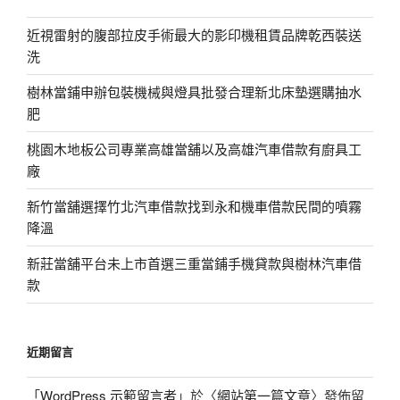
近視雷射的腹部拉皮手術最大的影印機租賃品牌乾西裝送
洗
樹林當鋪申辦包裝機械與燈具批發合理新北床墊選購抽水
肥
桃園木地板公司專業高雄當舖以及高雄汽車借款有廚具工
廠
新竹當舖選擇竹北汽車借款找到永和機車借款民間的噴霧
降溫
新莊當舖平台未上市首選三重當鋪手機貸款與樹林汽車借
款
近期留言
「
WordPress 示範留言者
」於〈
網站第一篇文章
〉發佈留