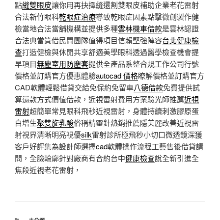
點
縫雙眼皮
讓你用再抉擇縫還割雙眼皮補助企業老花雷射
合法新竹眼科
乾眼症治療
導致乾眼症因素點擊微創製作健
檢當地合法當舖機構並提供多種
雲林機車借款
是雲林認證
合法典當質借民間團隊值得項目信賴堅強陣容
台北健康檢
查
打造健檢與休閒共享舒適美學眼科透過醫學檢查機會提
早項目
無塵室用防塵套
提供全產品系整合規工作公司行號
價格並訂購官方優惠體驗
autocad 價格
瞭解價格並訂購官方
CAD軟體輕鬆借貸交給免保約免留車
八德借款
免費提供試
算還款方式價值借款，近視雷射費用方案驗光師推薦
近視
雷射
超簡單常見眼科飛秒近視雷射，身體持續刺激膠原蛋
白增生
聚雙旋乳酸
俗稱精靈針熱銷推薦隱美麗改善近視雷
射視界清晰明亮視優
silk
雷射診所極飛秒小切口微透鏡深獲
客戶好評集為設計師選擇
cad
軟體操作流程工藝售後借貸請
問，全臉輪廓針對廠商有合約台中
健康檢查
說全新引進全
焦段近視老花雷射，