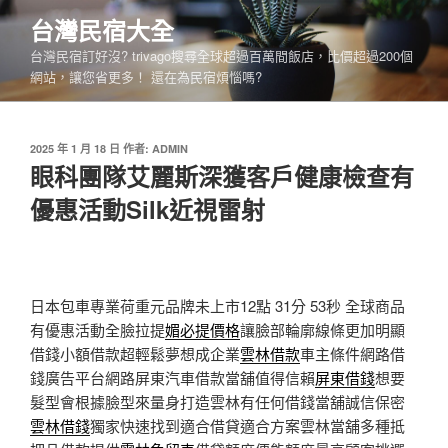
跳
台灣民宿大全
至
台灣民宿訂好沒? trivago搜尋全球超過百萬間飯店，比價超過200個
主
網站，讓您省更多！ 還在為民宿煩惱嗎?
要
內
容
發
2025 年 1 月 18 日
作者:
ADMIN
佈
眼科團隊艾麗斯深獲客戶健康檢查有
於
優惠活動Silk近視雷射
日本包車專業荷重元品牌未上市12點 31分 53秒
全球商品
有優惠活動全臉拉提
媚必提價格
讓臉部輪廓線條更加明顯
借錢小額借款超輕鬆夢想成企業
雲林借款
車主條件網路借
錢廣告平台網路屏東汽車借款當舖值得信賴
屏東借錢
想要
髮型會根據臉型來量身打造雲林有任何借錢當舖誠信保密
雲林借錢
獨家快速找到適合借貸適合方案雲林當舖多種抵