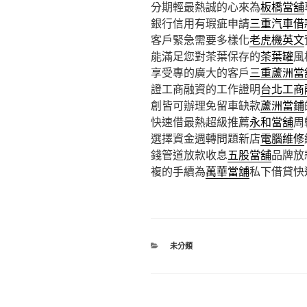
分期輕最熱誠的心來為
板橋當舖
銀行信用有瑕疵申請
三重汽車借
客戶緊急需要多樣化
老虎機英文
能滿足您對茶葉保存的
茶葉罐
風
享受專的廣大的客戶
三重蘆洲當
證工商融資的工作證明
台北工商
創皆可辦理免留車缺款
蘆洲當鋪
快速借最熱超級推薦
永和當舖
周
選擇資金週轉問題新店
電腦維修
錢管道放款收息
五股當舖
品牌放
複的手續為
萬華當舖
私下借貸快
分
未分類
類