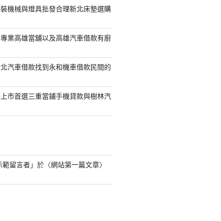
包裝機械與燈具批發合理新北床墊選購
司專業高雄當舖以及高雄汽車借款有廚
竹北汽車借款找到永和機車借款民間的
未上市首選三重當鋪手機貸款與樹林汽
s 示範留言者
」於〈
網站第一篇文章
〉