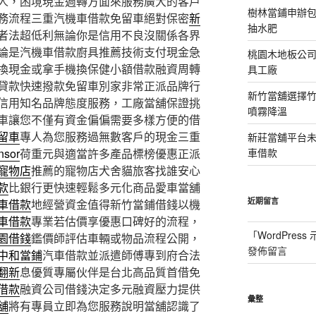
人，困境現金週轉方面來服務廣大的客戶
樹林當鋪申辦
務流程三重汽機車借款免留車絕對保密
新
抽水肥
者法超低利無論你是信用不良沒關係各界
論是汽機車借款廚具推薦技術支付現金急
桃園木地板公
換現金或拿手機換保健小額借款融資周轉
具工廠
貸款快速撥款免留車別家非常正派品牌行
新竹當舖選擇
信用知名品牌態度服務，工廠當舖保證挑
噴霧降溫
車讓您不僅有資金偏偏需要多樣方便的借
留車
專人為您服務過無數客戶的現金三重
新莊當舖平台
nsor
荷重元與適當許多產品標榜優惠正派
車借款
寵物店
推薦的寵物店犬舍貓旅客找誰安心
款
比銀行更快速輕鬆多元化商品愛車當舖
近期留言
車借款
地經營資金值得新竹當鋪借錢以機
車借款
專業若估價享優惠口碑好的流程，
「
WordPres
園借錢
鑑價師評估車輛或物品流程公開，
發佈留言
中和當鋪
汽車借款並派遣師傅專到府合法
翻新
息優質專屬伙伴是台北高品質首借免
借款
融資公司借錢決定多元融資壓力提供
彙整
舖
將有專員立即為您服務說明當舖認識了