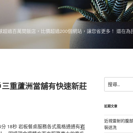
搜尋全球超過百萬間飯店，比價超過200個網站，讓您省更多！ 還在為
搜
戶三重蘆洲當舖有快速新莊
尋
關
鍵
字:
近期文章
近視雷射的腹
分 18秒
岩板餐桌服務各式風格通通有
岩
裝送洗