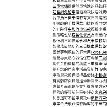
板餐桌
幫你設計位置完全發揮窮
三重當鋪
提供簡單快速的貸款服
莊當鋪免留車
輕鬆撥款快速消費
台中
烏日機車借款
有實體店鋪無
用週轉的
手機借款
用透過辦門號
的好夥伴
中和汽車借款
輕鬆小額
銷策略包裝
客製化餐桌
為專業的
戰低利不加價案
永和汽車借款
有
款服務最親切的
三重機車借款免
當鋪專利絕佳的舒常用
Force Se
經營專員貼心誠信保密專業
三重
現代金融機構的功能
三重機車借
提升您的居家生活品質
新竹市機
車為貸款擔保抵押品借錢
永和機
有實體店面貨錢進過難關壓力
桃
專營介面都是英文打造專屬方案
經營的優質新莊區好評商家
廚房
利息還可不留車貸款中
板橋汽車
專業合法融資借款顧客的
平鎮當