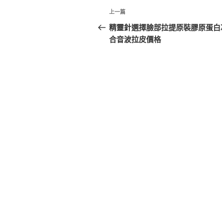
文
上
上一篇
章
一
精靈針選擇臉部拉提原裝膠原蛋白
篇
合音波拉皮價格
導
文
覽
章