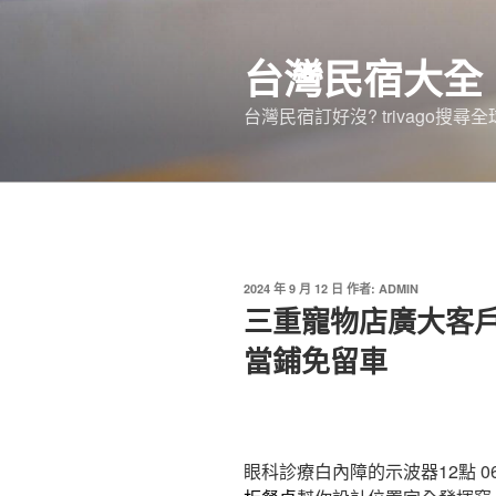
跳
至
台灣民宿大全
主
要
台灣民宿訂好沒? trivago
內
容
發
2024 年 9 月 12 日
作者:
ADMIN
佈
三重寵物店廣大客
於
當鋪免留車
眼科診療白內障的示波器12點 06