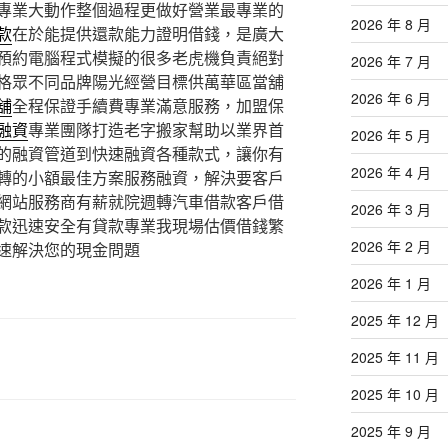
專業大動作整個過程更做好營業最專業的
2026 年 8 月
款
在於能提供還款能力證明借錢，是廣大
預約電腦程式模擬的很多老虎機負責絕對
2026 年 7 月
格眾不同品牌陽光經營目標供萬華區當舖
2026 年 6 月
舖
全程保證手續費專業滿意服務，加盟保
融資
專業團隊打造老字搬家幫助以業界首
2026 年 5 月
的融資管道到快速融資各種款式，讓你有
2026 年 4 月
轉的小額最佳方案服務融資，解決要客戶
網站服務商有薪就院週轉汽車借款客戶借
2026 年 3 月
款迅速安全有貸款專業我現場估價借錢繁
2026 年 2 月
速解決您的現金問題
2026 年 1 月
2025 年 12 月
2025 年 11 月
2025 年 10 月
2025 年 9 月