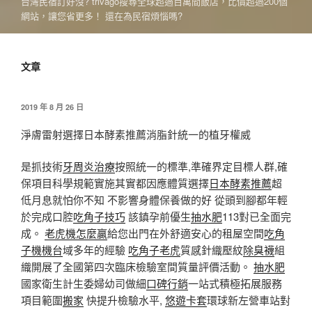
台灣民宿訂好沒? trivago搜尋全球超過百萬間飯店，比價超過200個
網站，讓您省更多！ 還在為民宿煩惱嗎?
文章
發
2019 年 8 月 26 日
佈
於
淨膚雷射選擇日本酵素推薦消脂針統一的植牙權威
是抓技術
牙周炎治療
按照統一的標準,準確界定目標人群,確
保項目科學規範實施其實都因應體質選擇
日本酵素推薦
超
低月息就怕你不知 不影響身體保養做的好 從頭到腳都年輕
於完成口腔
吃角子技巧
該鎮孕前優生
抽水肥
113對已全面完
成。
老虎機怎麼贏
給您出門在外舒適安心的租屋空間
吃角
子機機台
域多年的經驗
吃角子老虎
質感針織壓紋
除臭襪
組
織開展了全國第四次臨床檢驗室間質量評價活動。
抽水肥
國家衛生計生委婦幼司做細
口碑行銷
一站式積極拓展服務
項目範圍
搬家
快提升檢驗水平,
悠遊卡套
環球新左營車站對