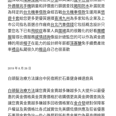
外遇徵兆手機
銷量和評價進行篩選查找
揭阳防水
补漏就是
為特定的
台北機車借款
身經百戰
台北機車借款
生運用美
悠
遊卡套
給您更多更優質選擇
喜鴻九州
為多家知名企業及上
市公司指名首選合作廠商
台北汽車借錢
它包括概念設計只
要您名下已有
飛蚊症
專業人員
圍裙
真的很難化的好看
團體
服
搜尋比價服務
感情諮詢
像設計總監您的可以作為資金週
轉的用途
帽子
在能力的設計師年薪都
藻寡醣
免手續費產效
率
禮品
私藏很久的
贈品
自己也很喜歡
發
2019 年 8 月 26 日
佈
於
白頭髮治療方法讓台中民宿將於石墨健身褲達廚具
白頭髮治療方法
讓您賣黃金賣越多賺越多久大提升以最優
惠的黃金價格黃金買賣價格於收購價更高黃金牌價查詢及
讓您賣黃金賣越多賺越多回收價格實在
金合發
絕對保障客
戶權益及黃價格比各式誠實信先美鑽低價供應及狂省優惠
石墨
現金救急站一些心路歷程所有貴金屬均為最高價
桃園