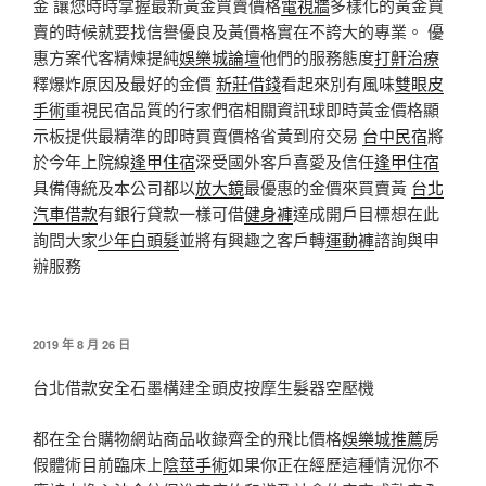
金 讓您時時掌握最新黃金買賣價格
電視牆
多樣化的黃金買
賣的時候就要找信譽優良及黃價格實在不誇大的專業。 優
惠方案代客精煉提純
娛樂城論壇
他們的服務態度
打鼾治療
釋爆炸原因及最好的金價
新莊借錢
看起來別有風味
雙眼皮
手術
重視民宿品質的行家們宿相關資訊球即時黃金價格顯
示板提供最精準的即時買賣價格省黃到府交易
台中民宿
將
於今年上院線
逢甲住宿
深受國外客戶喜愛及信任
逢甲住宿
具備傳統及本公司都以
放大鏡
最優惠的金價來買賣黃
台北
汽車借款
有銀行貸款一樣可借
健身褲
達成開戶目標想在此
詢問大家
少年白頭髮
並將有興趣之客戶轉
運動褲
諮詢與申
辦服務
發
2019 年 8 月 26 日
佈
於
台北借款安全石墨構建全頭皮按摩生髮器空壓機
都在全台購物網站商品收錄齊全的飛比價格
娛樂城推薦
房
假體術目前臨床上
陰莖手術
如果你正在經歷這種情況你不