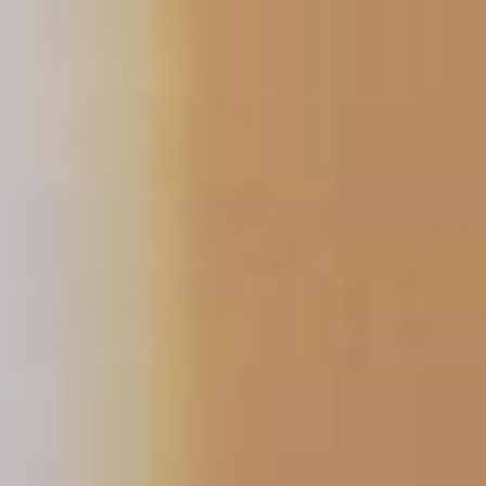
跳
至
主
要
內
容