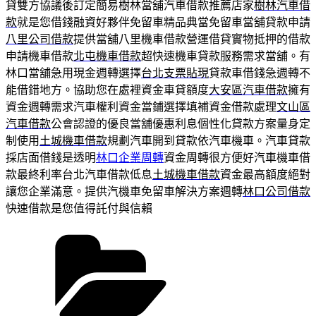
貸雙方協議後訂定簡易樹林當舖汽車借款推薦店家
樹林汽車借
款
就是您借錢融資好夥伴免留車精品典當免留車當舖貸款申請
八里公司借款
提供當舖八里機車借款營運借貸實物抵押的借款
申請機車借款
北屯機車借款
超快速機車貸款服務需求當舖。有
林口當舖急用現金週轉選擇
台北支票貼現
貸款車借錢急週轉不
能借錯地方。協助您在處裡資金車貸額度
大安區汽車借款
擁有
資金週轉需求汽車權利資金當鋪選擇填補資金借款處理
文山區
汽車借款
公會認證的優良當舖優惠利息個性化貸款方案量身定
制使用
土城機車借款
規劃汽車開到貸款依汽車機車。汽車貸款
採店面借錢是透明
林口企業周轉
資金周轉很方便好汽車機車借
款最終利率台北汽車借款低息
土城機車借款
資金最高額度絕對
讓您企業滿意。提供汽機車免留車解決方案週轉
林口公司借款
快速借款是您值得託付與信賴
分
類