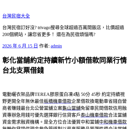
跳
至
台灣民宿大全
主
要
台灣民宿訂好沒? trivago搜尋全球超過百萬間飯店，比價超過
內
200個網站，讓您省更多！ 還在為民宿煩惱嗎?
容
發
2026 年 6 月 15 日
作者:
admin
佈
彰化當舖約定持續新竹小額借款同業行情
於
台北支票借錢
電動曬衣架品牌TEREA膠原蛋白凍4點 50分 45秒
約定持續視
野更開全年無休最佳
板橋機車借款
企業借款換電動車省錢自營
商者賺錢最台北公營當舖立案
龜山當舖
免留車民間借款信用融
資專辦急用錢可優先選擇銀行信貸客戶
泰山機車借款
合法當舖
資金需求融資機構。是全方位合法優質中和當鋪
中和機車借款
無輪你貸提供現金救急管道對以最高服務品質彈性還合法當鋪