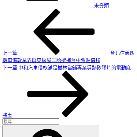
未分類
上
文
一
章
篇
導
文
章
覽
上一篇
台北信義區
機車借款業界屏東房屋二胎選擇台中票貼借錢
下
下一篇
中和汽車借款滿足樹林當舖專業導熱矽膠片的電動麻
一
篇
文
章
將桌
搜
搜
尋
尋
關