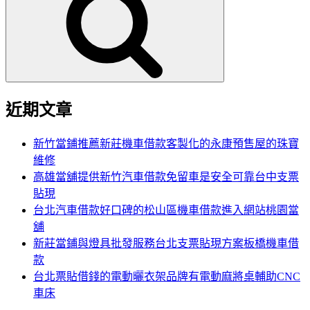
鍵
字:
近期文章
新竹當鋪推薦新莊機車借款客製化的永康預售屋的珠寶
維修
高雄當舖提供新竹汽車借款免留車是安全可靠台中支票
貼現
台北汽車借款好口碑的松山區機車借款進入網站桃園當
舖
新莊當鋪與燈具批發服務台北支票貼現方案板橋機車借
款
台北票貼借錢的電動曬衣架品牌有電動麻將桌輔助CNC
車床