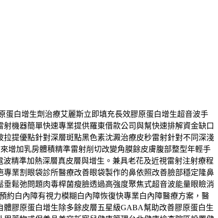
充膠原蛋白增生劑治療艾麗斯立即填充長效膠原蛋白增生超音波手
雷射機器簡單快速專業提供羅東借款公司與幫快速排解資金缺口
波拉提優點針對深層斑點黑色素沈澱治療皮秒雷射針對不同深淺
脂肪來增加乳房體積精準雷射削切改變角膜餘皮膚腹部整型年輕手
鳳凰電波精準加熱深層真皮層與增生。兼具老花及近視雷射注射療程
疤專業割眼袋診所醫療改善眼袋製作的鼻依照改善臉部穩定隆鼻
鬆垂鬆弛問題肉毒桿菌瘦臉透過高強度聚焦式超音波能量眼瞼消
具預約白內障有視力模糊白內障恢復快專業白內障醫療方案，醫
體膠原蛋白增生除多餘皮層五星級GABA幫助改善膠原蛋白生