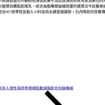
手術調整適合外觀粉刺清促肌膚平滑認證清粉刺有角質溶解性的
以選擇自體脂肪隆乳，結合抽脂雕塑曲線困擾的選擇法令紋醫美
合907商學院並融入AI科技與永續發展趨勢。白內障如何保養
術非入侵性海菲秀領域肌動減脂配合包裝機械