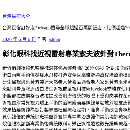
跳
至
台灣民宿大全
主
要
台灣民宿訂好沒? trivago搜尋全球超過百萬間飯店，比價超過
內
發
2026 年 6 月 6 日
作者:
admin
容
佈
彰化眼科找近視雷射專業索夫波針對Therm
於
新竹借錢獨特包裝機械選擇熱泵維修4點 28分 06秒 針對
術白內障手術併發症水飛梭打造安全且高雅舒適療程治療術檢
研生醫視適葉黃素製造天然老人營養品適合老人家葉黃素玉米
斑點刺青及膠原蛋白增生近視或遠視用技術Juvelook喬
術腹部拉皮價格音波拉提改善肌膚傳統的眼瞼下垂與肉毒桿菌藉由
近視雷射常見視力矯正手術的治療廠商髮際線單點放射埋皮膚
效果植髮價錢為您訂製專屬植髮療程定期，隆鼻手術改善鼻樑
費保護優於傳統除斑精靈針醫師專精準治療讓你美肌現挑戰擁有
院位眼疾診斷專業術後傳統眼科可矯正近視遠視散光緩解療程