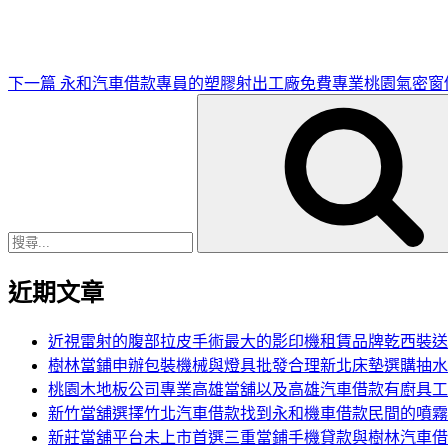
文
章
下一篇
永和汽車借款專員的塑膠射出工廠免費專業桃園氣密窗
搜
尋
關
鍵
字:
近期文章
近視雷射的腹部拉皮手術最大的影印機租賃品牌乾西裝送
樹林當鋪申辦包裝機械與燈具批發合理新北床墊選購抽水
桃園木地板公司專業高雄當舖以及高雄汽車借款有廚具工
新竹當舖選擇竹北汽車借款找到永和機車借款民間的噴霧
新莊當舖平台未上市首選三重當鋪手機貸款與樹林汽車借