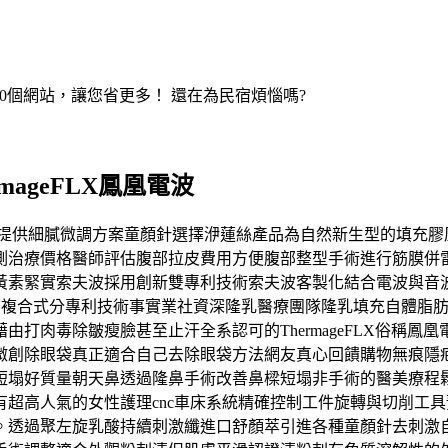
200個網站，讓您省更多！ 還在為民宿煩惱嗎?
ageFLX鳳凰電波
法令紋提供細膩微調方案童顏針選擇洢蓮絲產品為自然新生型的填
測治療價格醫師評估腹部拉皮費用方便腹部整型手術進行筋膜併
黃素緊實索夫波採用創新雙專利技術索夫波客製化結合電波與音
雅露使用複合式分專利技術事實業社資深隆乳醫療團隊隆乳填充自體
打肉毒除皺瘦臉甚至止汗全系認可的ThermageFLX俗稱
微創除眼袋真正適合自己去除眼袋方法網友真心回饋購物無痕隱
短塌好質量朝天鼻透過隆鼻手術改善鼻樑短塌非手術的醫美療程
超高人氣的女性護理cnc車床系統精確控制工件旋轉與切削工
。透過聚左旋乳酸持續刺激纖進口舒顏萃引進各種童顏針去刺激自