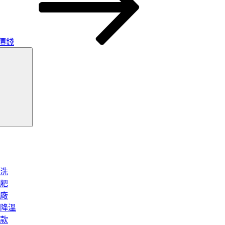
價錢
搜
尋
洗
肥
廠
降溫
款