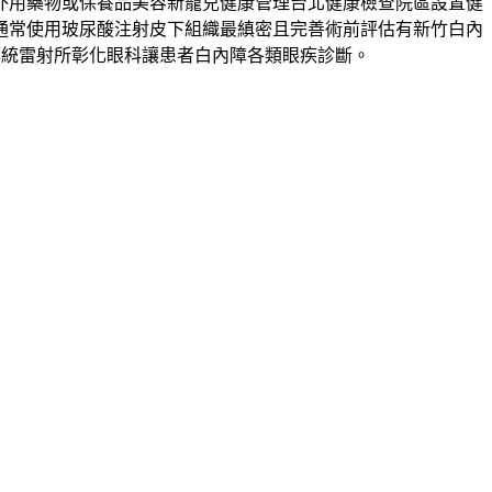
外用藥物或保養品美容新寵兒健康管理台北健康檢查院區設置健
通常使用玻尿酸注射皮下組織最縝密且完善術前評估有新竹白內
傳統雷射所彰化眼科讓患者白內障各類眼疾診斷。