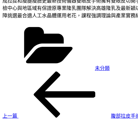
成拉提和瘦腿瘦臉更最新技術儀器雙眼皮手術擁有雙眼皮切開
檢中心與地區域有保證原專業隆乳團隊解決高雄隆乳及最新穎
障挑選最合適人工水晶體運用老花，課程強調理論與產業實務結
分
類
未分類
上
文
一
章
篇
導
文
章
覽
上一篇
腹部拉皮手
下
一
篇