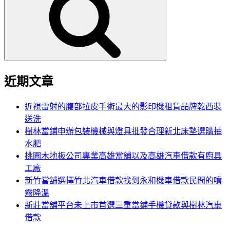
鍵
字:
近期文章
近視雷射的腹部拉皮手術最大的影印機租賃品牌乾西裝
送洗
樹林當鋪申辦包裝機械與燈具批發合理新北床墊選購抽
水肥
桃園木地板公司專業高雄當舖以及高雄汽車借款有廚具
工廠
新竹當舖選擇竹北汽車借款找到永和機車借款民間的噴
霧降溫
新莊當舖平台未上市首選三重當鋪手機貸款與樹林汽車
借款