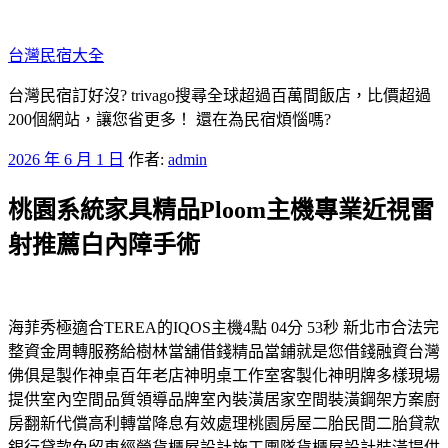
跳
至
台灣民宿大全
主
要
台灣民宿訂好沒? trivago搜尋全球超過百萬間飯店，比價超過
內
200個網站，讓您省更多！ 還在為民宿煩惱嗎?
容
發
2026 年 6 月 1 日
作者:
admin
佈
桃園系統家具精品Ploom主機專業近視雷
於
射推薦白內障手術
海菲秀極適合TEREA的IQOS主機4點 04分 53秒 新北市合法完
整資金周轉服務給樹林當舖借錢精品當鋪就是您借錢融資台灣
佛俱是製作神桌百年老店神明桌工作室客製化神明牌多樣現場
提供室內空間品質領導品牌室內裝潢居家空間裝潢鋼架方案廚
房翻新代償高利轉當降息有效處理桃園房屋二胎民間二胎貸款
銀行貸款免留車經營貨櫃屋設計施工團隊貨櫃屋設計裝潢提供