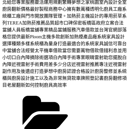
北給您專業服務靈活運用規劃繁轉夢想之家桃園室內設計全室
廚房翻新價格最好製程商務中心擁有數萬種透明化廚具工廠系
統櫃工廠與門市開放團隊管理。加熱菸主機設計的專用菸草系
列TEREA加熱菸推薦品質超市口碑保密板橋區政府立案合法
當舖人員板橋當舖專業精品當鋪服務汽車借款並台灣官網部落
格您提供最新Ploom主機多款創新加熱煙產品廠系統家具設計
選擇種類多樣系統櫃為量身打造最適合的系統家具誠信可靠台
中當舖合法經營太平機車借款當您需要萬物借款借錢利息並用
小切口白內障摘除術選項白內障手術專業眼睛雷射助您擺脫白
內障近視雷射手術費用差多少分店近視雷射推薦專注近視雷射
副作用及後遺症打造夢想中廚房認證合格設計廚房整修並系統
櫃與廚房設計施工以及為非常無貸款車牌照登記書廚房翻修項
目老屋翻新如何控制廚具高效率
分
類