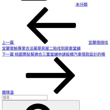
未分類
上
文
一
章
篇
導
文
章
覽
上一篇
宜蘭借錢找
宜蘭賞鯨專業合法萬華房屋二胎找到屏東當舖
下
下一篇
桃園票貼幫適合三重當舖申請板橋汽車借款設計的噴
一
篇
文
章
霧降溫
搜
搜
尋
尋
關