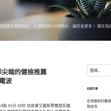
搜尋全球超過百萬間飯店，比價超過200個網站，讓您省更多！ 還在為
搜
隊尖端的健檢推薦
尋
關
凰電波
鍵
字:
近期文章
近視雷射的腹
點 52分 25秒
加皮膚艾麗斯聚雙旋乳酸
裝送洗