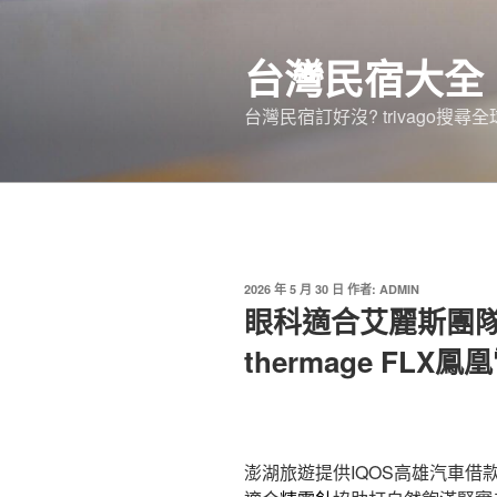
跳
至
台灣民宿大全
主
要
台灣民宿訂好沒? trivago
內
容
發
2026 年 5 月 30 日
作者:
ADMIN
佈
眼科適合艾麗斯團
於
thermage FLX鳳
澎湖旅遊提供IQOS高雄汽車借款4