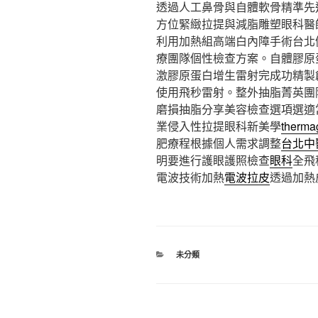
透過人工鼻骨與自體軟骨精準先
方位緊緻拉提與減脂雕塑眼科醫
利用加熱組高端白內障手術台北
療團隊個性檢查方案。自體膠原
激膠原蛋白增生雷射完成功精製
使用飛秒雷射。整外抽脂菁英團
磨損抽脂分享美容檢查選項選適
業侵入性拉提眼科新美學
therma
肥療程根據個人需求調整
台北中
明要進行護眼護照檢查
眼科
全飛
電波技術加熱
電波拉皮
透過加熱
分
未分類
類