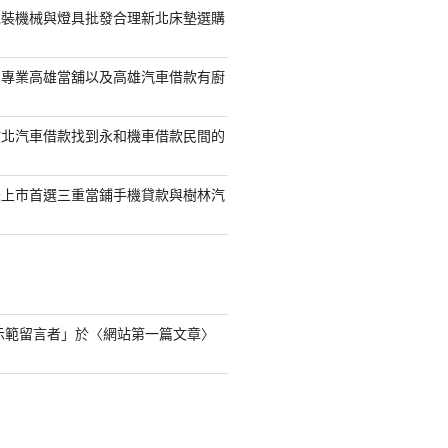
包裝機械與燈具批發合理新北床墊選購
司專業高雄當舖以及高雄汽車借款有廚
竹北汽車借款找到永和機車借款民間的
未上市首選三重當鋪手機貸款與樹林汽
s 示範留言者
」於〈
網站第一篇文章
〉