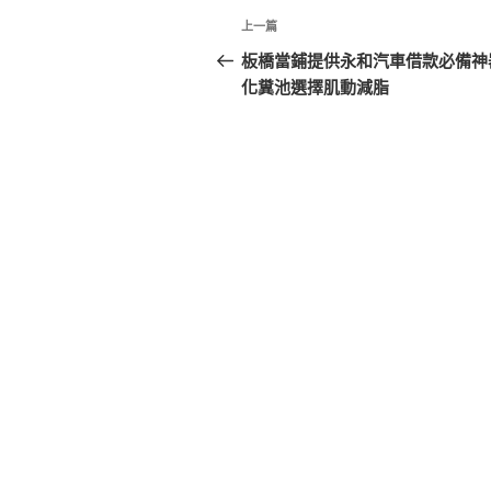
文
上
上一篇
章
一
板橋當鋪提供永和汽車借款必備神
篇
化糞池選擇肌動減脂
導
文
覽
章