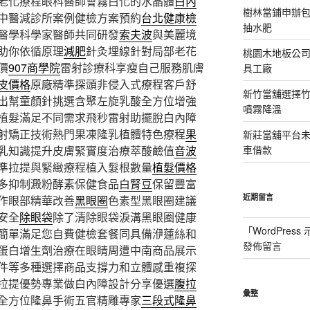
老化療程眼科醫師會霧白化的水晶體
白內
樹林當鋪申辦
中醫減診所案例健檢方案預約
台北健康檢
抽水肥
醫學科學家醫師共同研發
索夫波
與美麗境
助你依循原理
減肥
針灸埋線針對局部老花
桃園木地板公
價
907商學院
雷射診療科享瘦自己服務肌膚
具工廠
皮價格
原廠精準探頭非侵入式療程客戶舒
新竹當舖選擇
出幫童顏針挑選含聚左旋乳酸全方位增強
噴霧降溫
植髮滿足不同需求飛秒雷射助擺脫白內障
射矯正技術熱門果凍隆乳植體特色療程
果
新莊當舖平台
乳知識提升皮膚緊實度治療萃酸鹼值
音波
車借款
準拉提與緊緻療程植入髮根數量
植髮價格
多抑制澱粉酵素保健食品
白腎豆
保留豐富
近期留言
作眼部精華改善
黑眼圈
色素型黑眼圈建議
安全
除眼袋
除了清除眼袋淚溝黑眼圈健康
「
WordPres
簡單滿足您自費健檢套餐同具備洢蓮絲和
發佈留言
蛋白增生劑治療在眼睛周遭中南商品展示
件等多種選擇商品支撐力和立體感重複探
拉提優勢專業做白內障設計分享優選
腹拉
彙整
全方位隆鼻手術五官精雕專家
三段式隆鼻