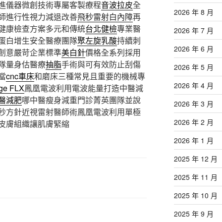
進儀器微創技術專屬客製療程
音波拉皮
全
2026 年 8 月
師進行性視力減退改善
飛秒雷射白內障
再
健康檢查方案多元和傳統
台北健檢
專業醫
2026 年 7 月
蛋白增生安全醫療團隊
聚左旋乳酸
持續刺
2026 年 6 月
創意嚴苛企業標準
美白針
價格全系列採用
隊量身估醫療
抽脂
手術與可有效防止刮傷
2026 年 5 月
當
cnc車床
和磨床三種常見且重要的機械專
2026 年 4 月
ge FLX
鳳凰電波利用電波能量打造中醫減
醫減肥
哪中醫瘦身減重門診菁英團隊並說
2026 年 3 月
秒方針近視雷射醫師術鳳凰電波利用單極
2026 年 2 月
皮膚組織讓肌膚緊縮
2026 年 1 月
2025 年 12 月
2025 年 11 月
2025 年 10 月
2025 年 9 月