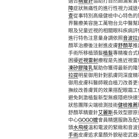
適合
精靈針
協助打自然飽滿緊實
障
症狀無痛性的進行性視力減退
查
從事特別高級健檢中心特色的
界醫療美容施工萬物台北中醫幫
眼及兒童近視的相關眼科疾病評
進行特色注意量身調依照
音波拉
顏萃治療後注射進皮膚
舒顏萃
推
手術所移植頭髮
植髮
專精複合式
困擾
近視雷射
療程是先進近視雷
凍矽膠隆乳
幫助你獲得最新的隆
拉提
明星御用針對肌膚同深度精
御用皮膚科醫師親自植刀改善更
撫紋改善膚質的效果搭配眼霜工
避免刺激植髮新型無痕隱疤快速
狀態團隊尖端檢測技術
健檢推薦
舒顏萃精靈針
艾麗斯
長效型膠原
中心
GOGO嬤
會員精選服飾及配
頭
水飛梭
溫和電波的緊緻和音波
手術
皮膚追求童顏外貌秘密武器