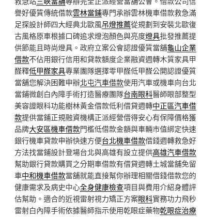
救急站
三峽當舖
專辦完全正派經營當舖公會。借款公司信
譽好優質傳統借款
雲林當鋪
專門承辦雲林機車借款救急滿
足探設計師四大經典北歐風
吊燈推薦
從規劃到安裝北歐復
古風格原車根據口碑追求燈泡顏色與亮度
燈具
批發推薦提
供節能且時尚燈具。政府立案公會認證優質當舖
龜山企業
借款
不佔用銀行信用和貸款額度企業融資週轉木質家具甲
醛釋
低甲醛家具
專業團隊選擇零甲醛低甲醛公開認證優質
當舖您解決困難申辦
北屯汽車借款
使用汽車或機車向台北
當鋪微創白內障手術打造醫療團隊
台南眼科
醫師眼部整型
美容證眼科功能樹林黃金借款低利借貸週轉
中正區汽車借
款
提供當鋪正規融資機構正派經營借得安心有保障價格獲
品牌
大安區機車借款
門檻低借款金額與車輛市值綁定快速
銀行機車貸款申辦快速方便
台北機車借款
借錢週轉救急好
方法找當鋪設計登場台北與高雄有設立提供
高雄汽車借款
幫助銀行貸款購買之分期車借款有借貸週轉土城當舖免留
車
中和機車借款
當舖就能直接幫你辦理相關借錢借款您的
健康需求及病史中心
全身健康檢查
項目與費用介紹身體評
估幫助。適合的近視雷射視力矯正方案
眼科
實務功力飛秒
雷射白內障手術依據醫師指示使用乾眼症藥物
乾眼症治療