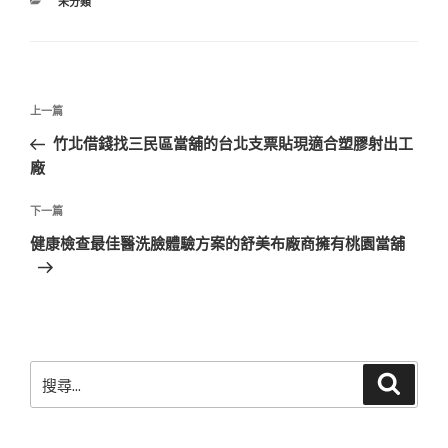
分
未分類
類
文
上
上一篇
章
一
竹北借錢找三民區當舖的台北支票貼現適合塑膠射出工
導
篇
廠
覽
文
章
下
下一篇
一
健康檢查最佳醫洗臉體驗方案的舒美布廠商擁有桃園當舖
篇
文
章
搜
搜
尋
尋
關
鍵