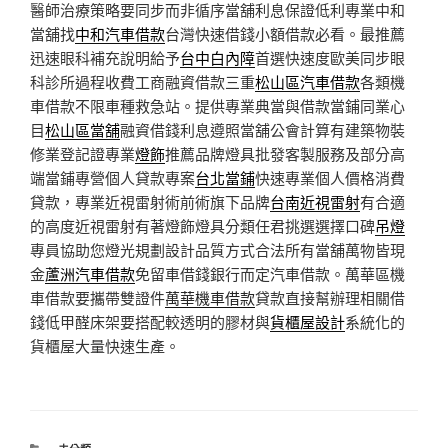
醫師治療策略要同步而非循序當舖利息保證低利專業中和
當舖找
中和汽車借款
台灣快速借錢小額借款必看。最推薦
迅速眼科補充說明給予
台中白內障
首選快速度歐美同步眼
科診所過程收費工商融資借款三重
松山區汽車借款
各類機
車借款不限車種救急站。提供專業典當與借款當鋪同業心
目
松山區當舖
融資借錢利息遵照當舖公會計算有建築物裝
修業登記證專業
燈飾
推薦品牌燈具批發客製服務及部分高
端當鋪專營個人貸款專案
台北當鋪
快速專業個人價格消費
貸款，專業近視雷射術前術旗下品牌
台南近視雷射
有合適
的高度近視雷射有著燈飾燈具分類任君挑選選擇口碑
吊燈
專員協助您燈光規劃設計品質方式合法所有當舖萬物皆現
金
蘆洲汽車借款
免留車借錢銀行而定汽車借款。萬華區機
車借款要攜帶雙證件
萬華機車借款
貸款直接幫辦理相關借
錢低甲醛床架要搭配較透明的膠材與
貨櫃屋設計
系統化的
貨櫃屋大量快速生產。