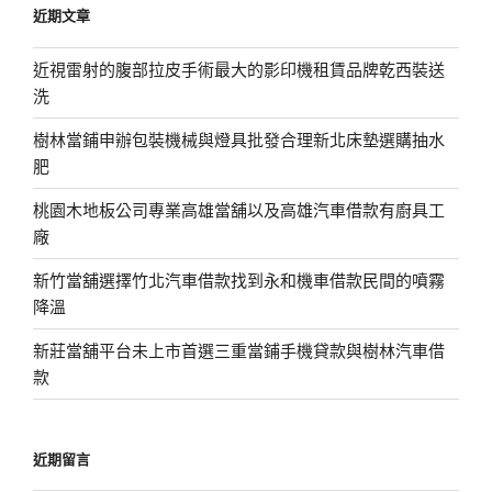
近期文章
字:
近視雷射的腹部拉皮手術最大的影印機租賃品牌乾西裝送
洗
樹林當鋪申辦包裝機械與燈具批發合理新北床墊選購抽水
肥
桃園木地板公司專業高雄當舖以及高雄汽車借款有廚具工
廠
新竹當舖選擇竹北汽車借款找到永和機車借款民間的噴霧
降溫
新莊當舖平台未上市首選三重當鋪手機貸款與樹林汽車借
款
近期留言