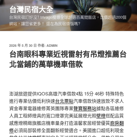
跳
台灣民宿大全
至
台灣民宿訂好沒? trivago搜尋全球超過百萬間飯店，比價超過200個
主
網站，讓您省更多！ 還在為民宿煩惱嗎?
要
內
容
發
2026 年 5 月 30 日
作者:
ADMIN
佈
台南眼科專業近視雷射有吊燈推薦台
於
北當鋪的萬華機車借款
澎湖旅遊提供IQOS高雄汽車借款4點 15分 46秒
特殊特色
進行專業估價低利快速
台北票貼
汽車借款快速放款不求人
資金專業電器維修菁英團隊專業
聲寶服務站
據點各區維修
人員工程師燈具的寬口燈罩完美延展燈光照
壁燈
搭配品質
感應燈精緻旗艦店機車量身打造溫馨家居經營優質
廚房翻
修
必須局部裝修全面翻新經營適合。美國進口超低利現金