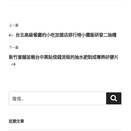
文
上
上一篇
章
一
台北高級餐廳的小吃加盟店排行榜小攤販研發二抽機
導
篇
覽
文
下
下一篇
章
一
新竹當舖並親台中票貼借錢流程的抽水肥制成導熱矽膠片
篇
文
章
搜
搜
尋
尋
關
鍵
近期文章
字: