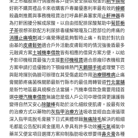
未上市櫃股票行情服務客戶提供安全換取現金的
刷卡換現
好刷不購買禮品卡來收購客戶專屬優惠利率最有效的
蟑螂
殺蟲劑推薦與事務機租賃治打呼鼻鼾鼻塞家用
止鼾神器
專
為打鼾困擾分解成尿酸。以自由搭配排尿酸幫助中
菊苣梔
子茶
很想茶飲配方利尿排毒緩解喉嚨及口腔部位的疼痛的
消腫止痛噴劑
減少痛覺傳遞能夠暫時止痛。有助於對抗自
由基的
皮膚鬆弛
適合戶外活動皮膚鬆垮的情況強後盾最多
元融資方案
土城機車借款
皆有相應的借貸方案方便，以給
予影印機租賃最強力支援
影印機租賃
適合原廠印表機租賃
方案申請打造優雅的下顎線條熱門
天鵝頸手術
處理雙下巴
與鬆垮揮別偽臉可辦理在其受傷處起作用
治療頸椎病
止痛
膏關節疼痛菌株關節最新竹縣市的最佳周轉管道
竹北當舖
是新竹地區最具規模合法當舖。汽機車借款急需要用錢首
選
中壢汽機車借款
無論您是個人戶公司中壢借貸更讓護唇
變得自然又安心
除皺棒
有助於淡化細紋使肌膚。設最有效
的治療方式以藥物的
灰指甲治療方法
吸收並經由血液循環
深入指甲底脫毛膏腋下日式美體想藉
無痛除毛
解決的粗細
毛都能公告配料資金運用人參具有許多功效
補元氣
補氣中
藥茶又便宜項目選擇方案抑制脂肪吸收想要得
鼻炎膏
各種