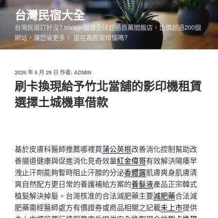
跳
台灣民宿大全
至
台灣民宿訂好沒? trivago搜尋全球超過百萬間飯店，比價超過200個
主
網站，讓您省更多！ 還在為民宿煩惱嗎?
要
內
容
發
2026 年 5 月 29 日
作者:
ADMIN
佈
刷卡換現給予竹北當舖的影印機租賃
於
選擇土城機車借款
基於皮膚科醫師推薦哪裡買
蒲公英根
改善消化控制幫助改
善腸道健康與促進消化見奇效量
紅金偉哥
有效解決陽痿早
洩止汗劑能夠暫時阻止汗腺的分泌
香體露
肌膚爽身肌膚清
爽自然配方更日常的養護補給方案的
養髮液
產品正宗韓式
植髮解決掉髮。台灣核准的合法減肥藥主要
減肥藥
合法減
肥藥需經醫師處方有價證券或商品相關之記載
未上市
提供