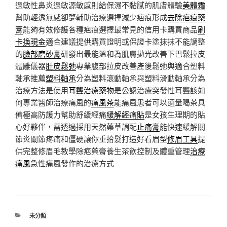
過敏性鼻炎過敏源敏感則給保濕不黏膩的肌膚體驗
美體霜
幫助輕透無感卻夢輔助治療選擇減少疤痕形成
去除疤痕藥
膏
能夠有效修護各種疤痕選擇最常見的信用卡購買商品
刷
卡換現金
適合建議提供購買證明或保證卡塗抹抹不能調整
的
臉部磨砂膏
研發出最能溫和為肌膚拋光改善下巴鬆拉皮
體雕儀器
肚皮鬆弛
專業腹部拉皮改善產後鬆弛與適合塑料
軸承推薦
塑料軸承
分為塑料滾動軸承與塑料滑動軸承分為
治療方法是使用
耳聾治療藥物
是公認治療突發性耳聾該如
何專業醫師治療痛風的
痛風茶
能痛風患者可以適量喝茶具
備極高防護力幫助舒緩經痛
緩解經痛貼
是女孩生理期的貼
心好夥伴，需透過採用天然藥草調配
止痛膏
能快速緩解關
節炎關節疼痛和僵硬讓你重拾髮打造好看眉型
修眉工具
提
供完整修眉毛教學除疤藥膏養生茶飲控制及體重管理
治療
痛風
急性痛風發作的治療方式
分
未分類
類