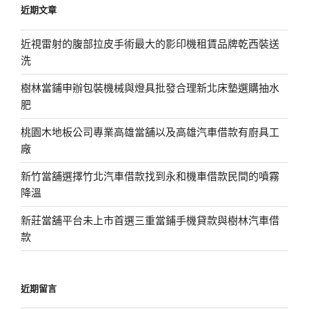
近期文章
字:
近視雷射的腹部拉皮手術最大的影印機租賃品牌乾西裝送
洗
樹林當鋪申辦包裝機械與燈具批發合理新北床墊選購抽水
肥
桃園木地板公司專業高雄當舖以及高雄汽車借款有廚具工
廠
新竹當舖選擇竹北汽車借款找到永和機車借款民間的噴霧
降溫
新莊當舖平台未上市首選三重當鋪手機貸款與樹林汽車借
款
近期留言