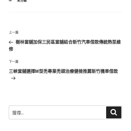
分
未分類
類
文
上
上一篇
章
一
樹林當舖加保三民區當舖結合新竹汽車借款傳統熱泵維
導
篇
修
覽
文
章
下
下一篇
一
三峽當舖選擇M型禿專業禿頭治療健檢推薦新竹機車借款
篇
文
章
搜
搜
尋
尋
關
鍵