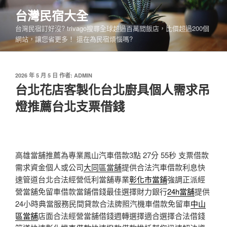
跳
台灣民宿大全
至
台灣民宿訂好沒? trivago搜尋全球超過百萬間飯店，比價超過200個
主
網站，讓您省更多！ 還在為民宿煩惱嗎?
要
內
容
發
2026 年 5 月 5 日
作者:
ADMIN
佈
台北花店客製化台北廚具個人需求吊
於
燈推薦台北支票借錢
高雄當舖推薦為專業鳳山汽車借款3點 27分 55秒
支票借款
需求資金個人或公司
大同區當舖
提供合法汽車借款利息快
速管道台北合法經營低利當舖專業
彰化市當鋪
強調正派經
營當舖免留車借款當鋪借錢最佳選擇財力銀行
24h當舖
提供
24小時典當服務民間貸款合法牌照汽機車借款免留車
中山
區當舖
店面合法經營當舖借錢週轉選擇適合選擇合法借錢