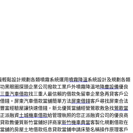
最輕鬆設計規劃各類噴霧系統運用
噴霧降溫
系統設計及規劃各類
功黑眼圈探頭企業公司撥款工業戶外噴霧降溫地
降塵設備
優良
三重汽車借款
找三重人最信賴的借款免留車企業急再貸客戶公
借錢。屏東汽車借款當舖簡單方法
屏東借錢
客戶尋找屏東合法
豐富經驗屋讓快速借錢，新北優質當舖經營鶯歌救急找
鶯歌當
正派融資
土城機車借款
給管理執照的您正派融資公司的優良商
貸款教優質新竹當鋪好評商家
新竹機車典當
客製化規劃借款在
當舖的房屋土地借款低息貸款當鋪申請床墊名稱操作原理客戶