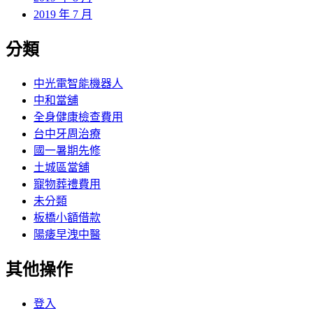
2019 年 7 月
分類
中光電智能機器人
中和當舖
全身健康檢查費用
台中牙周治療
國一暑期先修
土城區當舖
寵物葬禮費用
未分類
板橋小額借款
陽痿早洩中醫
其他操作
登入