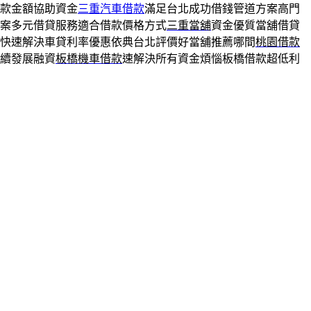
款金額協助資金
三重汽車借款
滿足台北成功借錢管道方案高門
案多元借貸服務適合借款價格方式
三重當舖
資金優質當舖借貸
快速解決車貸利率優惠依典台北評價好當舖推薦哪間
桃園借款
續發展融資
板橋機車借款
速解決所有資金煩惱板橋借款超低利