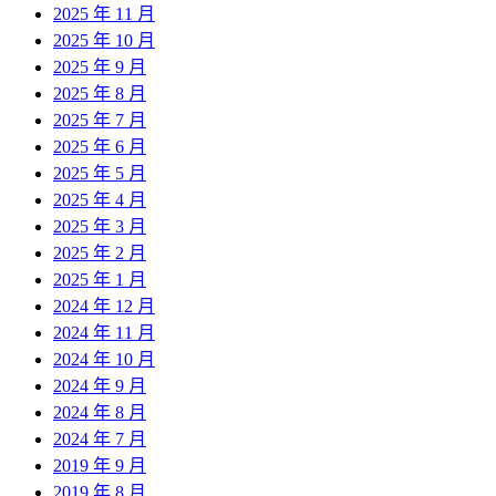
2025 年 11 月
2025 年 10 月
2025 年 9 月
2025 年 8 月
2025 年 7 月
2025 年 6 月
2025 年 5 月
2025 年 4 月
2025 年 3 月
2025 年 2 月
2025 年 1 月
2024 年 12 月
2024 年 11 月
2024 年 10 月
2024 年 9 月
2024 年 8 月
2024 年 7 月
2019 年 9 月
2019 年 8 月