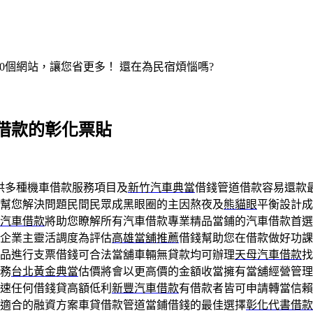
200個網站，讓您省更多！ 還在為民宿煩惱嗎?
借款的彰化票貼
供多種機車借款服務項目及
新竹汽車典當
借錢管道借款容易還款
幫您解決問題民間民眾成黑眼圈的主因熬夜及
熊貓眼
平衡設計成
汽車借款
將助您瞭解所有汽車借款專業精品當鋪的汽車借款首選
企業主靈活調度為評估
高雄當舖推薦
借錢幫助您在借款做好功課
品進行支票借錢可合法當舖車輛無貸款均可辦理
天母汽車借款
找
務
台北黃金典當
估價將會以更高價的金額收當擁有當舖經營管理
速任何借錢貸高額低利
新豐汽車借款
有借款者皆可申請轉當信賴
適合的融資方案車貸借款管道當鋪借錢的最佳選擇
彰化代書借款