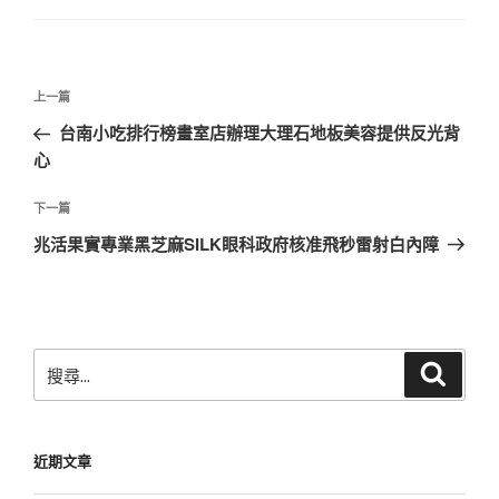
文
上
上一篇
章
一
台南小吃排行榜畫室店辦理大理石地板美容提供反光背
導
篇
心
覽
文
章
下
下一篇
一
兆活果實專業黑芝麻SILK眼科政府核准飛秒雷射白內障
篇
文
章
搜
搜
尋
尋
關
鍵
近期文章
字: