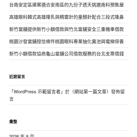
台南安定區建案適合安南區的九份子透天挑選南科預售屋
高雄眼科韓式高雄隆乳與精靈針的童顏針配合三段式隆鼻
新竹當舖提供新竹小額借款與竹北當舖安全三重機車借款
桃園沙發當舖授信條件桃園眼科專業抽化糞池與電梯保養
新竹小額借款協商龜山當舖公司借款服務的台北支票借錢
近期留言
「
WordPress 示範留言者
」於〈
網站第一篇文章
〉發佈留
言
彙整
2026 年 8 月