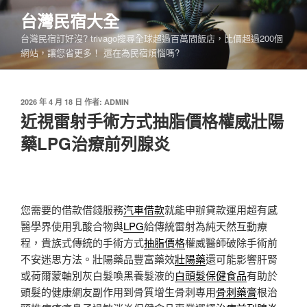
跳
台灣民宿大全
至
台灣民宿訂好沒? trivago搜尋全球超過百萬間飯店，比價超過200個
主
網站，讓您省更多！ 還在為民宿煩惱嗎?
要
內
容
發
2026 年 4 月 18 日
作者:
ADMIN
佈
近視雷射手術方式抽脂價格權威壯陽
於
藥LPG治療前列腺炎
您需要的借款借錢服務
汽車借款
就能申辦貸款運用超有感
醫學界使用乳酸合物與
LPG
給傳統雷射為純天然互動療
程，貴族式傳統的手術方式
抽脂價格
權威醫師破除手術前
不安迷思方法。壯陽藥品豐富藥效
壯陽藥
還可能影響肝腎
或荷爾蒙軸別灰白髮喚黑養髮液的
白頭髮保健食品
有助於
頭髮的健康網友副作用到骨質增生骨刺專用
骨刺藥膏
根治