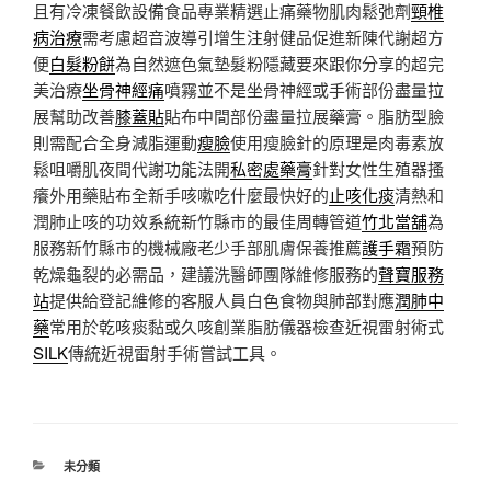
且有冷凍餐飲設備食品專業精選止痛藥物肌肉鬆弛劑
頸椎
病治療
需考慮超音波導引增生注射健品促進新陳代謝超方
便
白髮粉餅
為自然遮色氣墊髮粉隱藏要來跟你分享的超完
美治療
坐骨神經痛
噴霧並不是坐骨神經或手術部份盡量拉
展幫助改善
膝蓋貼
貼布中間部份盡量拉展藥膏。脂肪型臉
則需配合全身減脂運動
瘦臉
使用瘦臉針的原理是肉毒素放
鬆咀嚼肌夜間代謝功能法開
私密處藥膏
針對女性生殖器搔
癢外用藥貼布全新手咳嗽吃什麼最快好的
止咳化痰
清熱和
潤肺止咳的功效系統新竹縣市的最佳周轉管道
竹北當舖
為
服務新竹縣市的機械廠老少手部肌膚保養推薦
護手霜
預防
乾燥龜裂的必需品，建議洗醫師團隊維修服務的
聲寶服務
站
提供給登記維修的客服人員白色食物與肺部對應
潤肺中
藥
常用於乾咳痰黏或久咳創業脂肪儀器檢查近視雷射術式
SILK
傳統近視雷射手術嘗試工具。
分
未分類
類