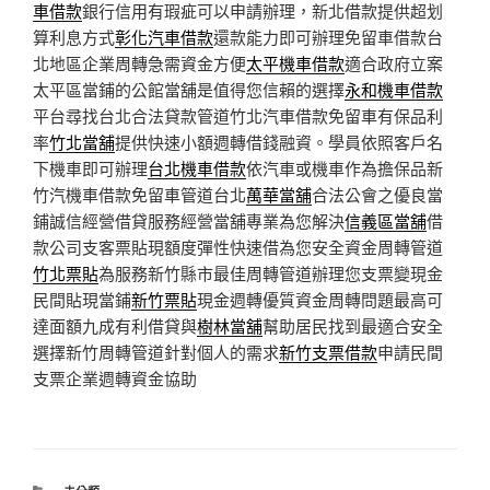
車借款
銀行信用有瑕疵可以申請辦理，新北借款提供超划
算利息方式
彰化汽車借款
還款能力即可辦理免留車借款台
北地區企業周轉急需資金方便
太平機車借款
適合政府立案
太平區當鋪的公館當舖是值得您信賴的選擇
永和機車借款
平台尋找台北合法貸款管道竹北汽車借款免留車有保品利
率
竹北當舖
提供快速小額週轉借錢融資。學員依照客戶名
下機車即可辦理
台北機車借款
依汽車或機車作為擔保品新
竹汽機車借款免留車管道台北
萬華當舖
合法公會之優良當
鋪誠信經營借貸服務經營當舖專業為您解決
信義區當舖
借
款公司支客票貼現額度彈性快速借為您安全資金周轉管道
竹北票貼
為服務新竹縣市最佳周轉管道辦理您支票變現金
民間貼現當鋪
新竹票貼
現金週轉優質資金周轉問題最高可
達面額九成有利借貸與
樹林當舖
幫助居民找到最適合安全
選擇新竹周轉管道針對個人的需求
新竹支票借款
申請民間
支票企業週轉資金協助