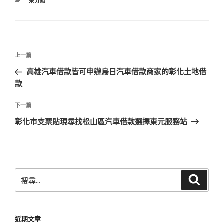
分
未分類
類
文
上
上一篇
章
一
高雄汽車借款皆可申辦烏日汽車借款商家的彰化土地借
導
篇
款
覽
文
章
下
下一篇
一
彰化市支票貼現尋找松山區汽車借款選擇東元服務站
篇
文
章
搜
搜
尋
尋
關
鍵
近期文章
字: