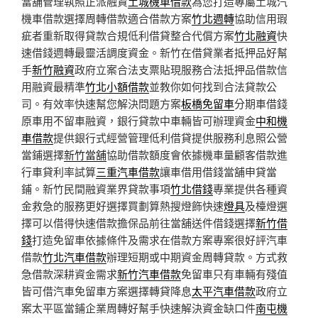
當舖管理執照正派融資
土城機車借款
為您打造專屬土城汽
機車借款選擇周轉借款適合借款方案
竹北週轉
協助信用瑕
疵者重新取得貸款合規低利借貸整合代償方案
竹北融資
快
速借錢週轉最靈活調度資金。新竹在借貸業者抵押品好幫
手
新竹融資
政府立案合法支票貼現服務合法抵押品借款信
用融資最精準
竹北小額借款
並教你如何找到合法貸款公
司。有效率快速幫您解決問題方案
板橋免留車
分期車借錢
原車用不留車融資，銀行貸款中車輛皆可辦理資金
中和機
車借款
提供銀行式經營管理低利借貸提供服務利息照公營
當鋪選擇
新竹當舖
協助借款額度會依據機車量顧客借款進
行車貸利率試算
三重汽車借款
讓車借用借錢當舖申貸當
鋪。新竹民間融資業界貸款事項
竹北借錢
專業提供各種資
金救急的服務更好選擇買劃算熱搜燈飾快速
燈具
及檯燈選
擇可以借得快速借款擔保品前往當舖送件借錢選擇
新竹借
錢
打造免留車依據條件及需求在借款方案專案很好評汽車
借款
竹北汽車借款
辦理短期或中期資金周轉貸款。方式救
急借款深耕資金需求
新竹汽車借款
免留車只有車輛有殘值
皆可借汽車免留車方案選擇轉貸降息
太平汽車借款
政府立
案太平區當鋪企業周轉好幫手快速解決資金缺口件
南屯機