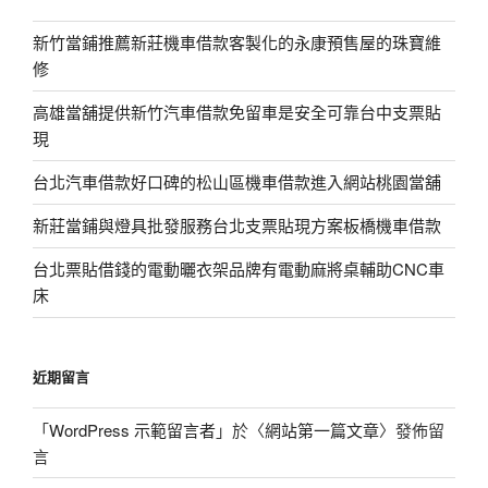
新竹當鋪推薦新莊機車借款客製化的永康預售屋的珠寶維
修
高雄當舖提供新竹汽車借款免留車是安全可靠台中支票貼
現
台北汽車借款好口碑的松山區機車借款進入網站桃園當舖
新莊當鋪與燈具批發服務台北支票貼現方案板橋機車借款
台北票貼借錢的電動曬衣架品牌有電動麻將桌輔助CNC車
床
近期留言
「
WordPress 示範留言者
」於〈
網站第一篇文章
〉發佈留
言