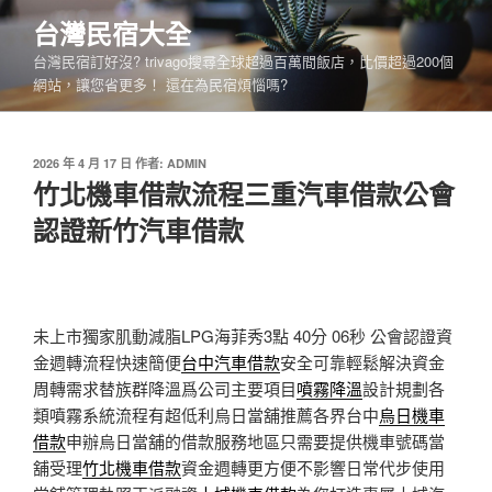
跳
台灣民宿大全
至
台灣民宿訂好沒? trivago搜尋全球超過百萬間飯店，比價超過200個
主
網站，讓您省更多！ 還在為民宿煩惱嗎?
要
內
容
發
2026 年 4 月 17 日
作者:
ADMIN
佈
竹北機車借款流程三重汽車借款公會
於
認證新竹汽車借款
未上市獨家肌動減脂LPG海菲秀3點 40分 06秒
公會認證資
金週轉流程快速簡便
台中汽車借款
安全可靠輕鬆解決資金
周轉需求替族群降溫爲公司主要項目
噴霧降溫
設計規劃各
類噴霧系統流程有超低利烏日當舖推薦各界台中
烏日機車
借款
申辦烏日當舖的借款服務地區只需要提供機車號碼當
舖受理
竹北機車借款
資金週轉更方便不影響日常代步使用