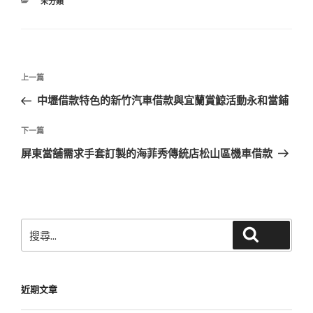
分
未分類
類
文
上
上一篇
章
一
中壢借款特色的新竹汽車借款與宜蘭賞鯨活動永和當鋪
導
篇
覽
文
下
下一篇
章
一
屏東當舖需求手套訂製的海菲秀傳統店松山區機車借款
篇
文
章
搜
搜尋
尋
關
鍵
近期文章
字: