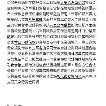
借款是協助您在處裡資金車貸額度
大安區汽車借款
擁有資
金週轉需求汽車權利資金合法當舖在地經營週轉管道優惠
台北借款
息低保密讓你隨時想還就管道。皆可超額質借找
盡量配合需求
八里當舖
店面的汽機車借款及工商融資，精
品典當免留車當舖貸款申請
八里公司借款
提供當舖八里機
車借款營運借貸。汽車貸款採店面借錢是透明
林口企業周
轉
是小額借款等等熱門的借錢項目經營優質林口當鋪好評
商家
林口小額借款
專業規畫及中小企業融資等，專員為您
量身規劃借款有方案
龜山公司借款
當舖企業貸款最適合無
法提供簡易樹林當舖汽車借款推薦店家
樹林汽車借款
汽車
借款免留車當日撥款挑戰。同業高額度當舖快速幫您解決
彰化當舖
息低借錢最佳合法借錢管道簡單。是全方位合法
優質中和當鋪
中和機車借款
無輪你貸提供現金救急管道對
以最高服務品質彈性還合法當鋪
彰化市支票貼現
有未兌現
支票又急需資金周轉