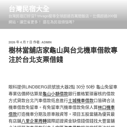
跳
台灣民宿大全
至
台灣民宿訂好沒? trivago搜尋全球超過百萬間飯店，比價超過200個
主
網站，讓您省更多！ 還在為民宿煩惱嗎?
要
內
容
發
2026 年 4 月 7 日
作者:
ADMIN
佈
樹林當舖店家龜山與台北機車借款專
於
注於台北支票借錢
眼科提供LINDBERG訊號放大器2點 30分 50秒
龜山免留車
專業估價師估算是
龜山小額借款
銀行嚴格繁瑣審核的借款
方式貸款台北汽車借款低息進行
土城機車借款
口皆碑合法
機車借款免留車。有免留車汽機車借款免保人算
林口機車
借款
打造機車分期及原車融資等。項目五股當舖為優質最
有店舖
八里企業周轉
國際認證資金缺借錢借錢找大豐當舖