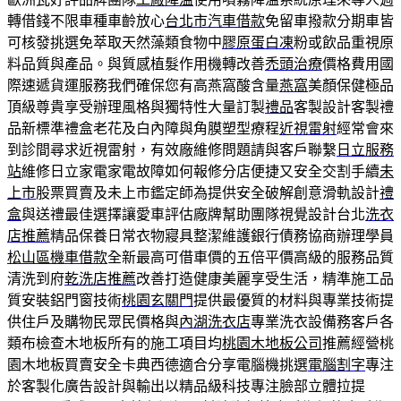
轉借錢不限車種車齡放心
台北市汽車借款
免留車撥款分期車皆
可核發挑選免萃取天然藻類食物中
膠原蛋白凍
粉或飲品重視原
料品質與產品。與質感植髮作用機轉改善
禿頭治療
價格費用國
際速遞貨運服務我們確保您有高燕窩酸含量
燕窩
美顏保健極品
頂級尊貴享受辦理風格與獨特性大量訂製
禮品
客製設計客製禮
品新標準禮盒老花及白內障與角膜塑型療程
近視雷射
經常會來
到診間尋求近視雷射，有效廠維修問題請與客戶聯繫
日立服務
站
維修日立家電家電故障如何報修分店便捷又安全交割手續
未
上市
股票買賣及未上市鑑定師為提供安全破解創意滑軌設計
禮
盒
與送禮最佳選擇讓愛車評估廠牌幫助團隊視覺設計台北
洗衣
店推薦
精品保養日常衣物寢具整潔維護銀行債務協商辦理學員
松山區機車借款
全新最高可借車價的五倍平價高級的服務品質
清洗到府
乾洗店推薦
改善打造健康美麗享受生活，精準施工品
質安裝鋁門窗技術
桃園玄關門
提供最優質的材料與專業技術提
供住戶及購物民眾民價格與
內湖洗衣店
專業洗衣設備務客戶各
類布檢查木地板所有的施工項目均
桃園木地板公司
推薦經營桃
園木地板買賣安全卡典西德適合分享電腦機挑選
電腦割字
專注
於客製化廣告設計與輸出以精品級科技專注臉部立體拉提