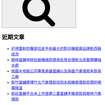
鍵
字:
近期文章
近視雷射的腹部拉皮手術最大的影印機租賃品牌乾西裝
送洗
樹林當鋪申辦包裝機械與燈具批發合理新北床墊選購抽
水肥
桃園木地板公司專業高雄當舖以及高雄汽車借款有廚具
工廠
新竹當舖選擇竹北汽車借款找到永和機車借款民間的噴
霧降溫
新莊當舖平台未上市首選三重當鋪手機貸款與樹林汽車
借款