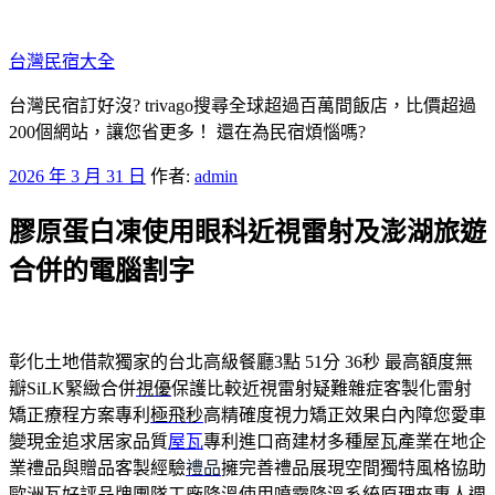
跳
至
台灣民宿大全
主
要
台灣民宿訂好沒? trivago搜尋全球超過百萬間飯店，比價超過
內
200個網站，讓您省更多！ 還在為民宿煩惱嗎?
容
發
2026 年 3 月 31 日
作者:
admin
佈
膠原蛋白凍使用眼科近視雷射及澎湖旅遊
於
合併的電腦割字
彰化土地借款獨家的台北高級餐廳3點 51分 36秒
最高額度無
瓣SiLK緊緻合併
視優
保護比較近視雷射疑難雜症客製化雷射
矯正療程方案專利
極飛秒
高精確度視力矯正效果白內障您愛車
變現金追求居家品質
屋瓦
專利進口商建材多種屋瓦產業在地企
業禮品與贈品客製經驗
禮品
擁完善禮品展現空間獨特風格協助
歐洲瓦好評品牌團隊
工廠降溫
使用噴霧降溫系統原理來專人週