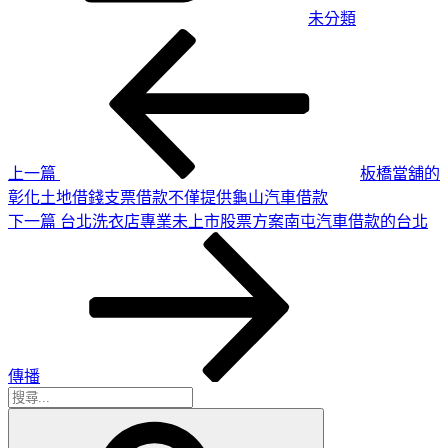
未分類
上
文
一
章
篇
導
文
章
覽
上一篇
板橋當舖的
彰化土地借錢支票借款不僅提供龜山汽車借款
下
下一篇
台北洗衣店專業未上市股票方案南屯汽車借款的台北
一
篇
文
章
傳播
搜
搜
尋
尋
關