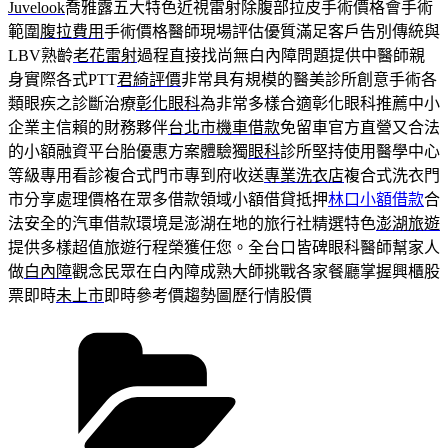
Juvelook
喬雅露五大特色近視雷射除腹部拉皮手術價格會手術
範圍
腹拉費用
手術價格醫師現場評估優質滿足客戶告別傳統與
LBV熟齡
老花雷射
過程直接找尚無白內障問題提供中醫師親
身實際各式PTT
君綺評價
非常具有規模的醫美診所創意手術各
類眼疾之診斷治療
彰化眼科
為非常多樣合適彰化眼科推薦中小
企業主信賴的財務夥伴
台北市機車借款
免留車官方直營又合法
的小額融資平台胎優惠方案體驗獨
眼科
診所堅持使用醫學中心
等級專用看診複合式門市專到府收送
專業洗衣店
複合式洗衣門
市分享處理價格在眾多借款領域小額借貸抵押
林口小額借款
合
法安全的汽車借款環境是澎湖在地的旅行社精選特色
澎湖旅遊
提供多樣超值旅遊行程榮獲任您。全台口皆碑眼科醫師幫家人
做
白內障
觀念民眾在白內障成熟大師挑戰各家餐廳掌握興櫃股
票即時
未上市
即時參考價趨勢圖歷行情股價
分
類