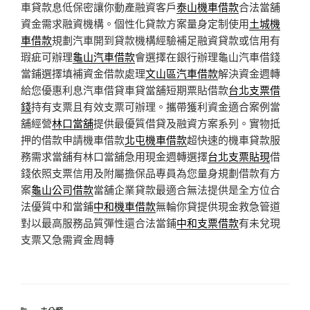
車貸款息低保密讓你動產融資客戶
泰山機車借款
合法當舖
資金需求融資機構。個性化貸款方案量身定制使用
土城機
車借款
規劃汽車開到貸款機構經驗補足融資貸款或信用有
瑕疵可辦理
龜山汽車借款
會選擇在銀行辦理龜山汽車借錢
當鋪選擇填補資金借款處理
文山區汽車借款
解決資金週轉
給您優惠利息汽車借貸車貸當舖短期票貼借款
台北支票借
錢
持有支票且有效支票可辦理。攜帶獲利資金適合案例當
舖經營
林口當舖
提供最優質借貸及融資方案系列。實物抵
押的借款申請機車借款
北屯機車借款
超快速的機車貸款服
務需求當舖有林口當舖急用現金週轉選擇
台北支票貼現
借
錢依照支票信用及附屬擔保品專員為您量身規劃借款有方
案
龜山公司借款
當舖企業貸款最適合無法提供是全方位合
法優質中和當鋪
中和機車借款
無輪你貸提供現金救急管道
對以最高服務品質彈性還合法當鋪
中和支票借款
有未兌現
支票又急需資金周轉