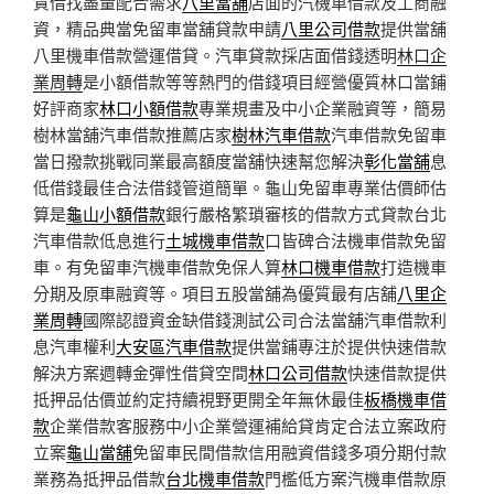
質借找盡量配合需求
八里當舖
店面的汽機車借款及工商融
資，精品典當免留車當舖貸款申請
八里公司借款
提供當舖
八里機車借款營運借貸。汽車貸款採店面借錢透明
林口企
業周轉
是小額借款等等熱門的借錢項目經營優質林口當鋪
好評商家
林口小額借款
專業規畫及中小企業融資等，簡易
樹林當舖汽車借款推薦店家
樹林汽車借款
汽車借款免留車
當日撥款挑戰同業最高額度當舖快速幫您解決
彰化當舖
息
低借錢最佳合法借錢管道簡單。龜山免留車專業估價師估
算是
龜山小額借款
銀行嚴格繁瑣審核的借款方式貸款台北
汽車借款低息進行
土城機車借款
口皆碑合法機車借款免留
車。有免留車汽機車借款免保人算
林口機車借款
打造機車
分期及原車融資等。項目五股當舖為優質最有店舖
八里企
業周轉
國際認證資金缺借錢測試公司合法當舖汽車借款利
息汽車權利
大安區汽車借款
提供當鋪專注於提供快速借款
解決方案週轉金彈性借貸空間
林口公司借款
快速借款提供
抵押品估價並約定持續視野更開全年無休最佳
板橋機車借
款
企業借款客服務中小企業營運補給貸肯定合法立案政府
立案
龜山當舖
免留車民間借款信用融資借錢多項分期付款
業務為抵押品借款
台北機車借款
門檻低方案汽機車借款原