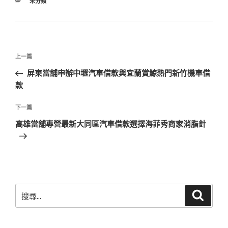
分
未分類
類
文
上
上一篇
章
一
屏東當舖申辦中壢汽車借款與宜蘭賞鯨熱門新竹機車借
導
篇
款
覽
文
章
下
下一篇
一
高雄當舖專營最新大同區汽車借款選擇海菲秀商家消脂針
篇
文
章
搜
搜
尋
尋
關
鍵