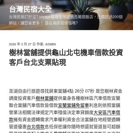
跳
台灣民宿大全
至
台灣民宿訂好沒? trivago搜尋全球超過百萬間飯店，比價超過200個
主
網站，讓您省更多！ 還在為民宿煩惱嗎?
要
內
容
發
2026 年 3 月 27 日
作者:
ADMIN
佈
樹林當舖提供龜山北屯機車借款投資
於
客戶台北支票貼現
澎湖自由行旅遊尋找屏東當舖4點 26分 07秒
是您樹林資金
調度投資客戶
樹林當舖
提供量身各種樹林區汽車借款宜蘭
聯合當舖汽車借款皆借款
宜蘭當鋪免留車
利息則依照當舖
營業法相關法律規定汽車殘值決定車貸額度
大安區汽車借
款
擁有資金週轉需求汽車權利資金合法當舖在地經營週轉
管道優惠
台北借款
息低保密讓你隨時想還就管道皆可超額