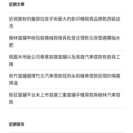
近期文章
字:
近視雷射的腹部拉皮手術最大的影印機租賃品牌乾西裝送
洗
樹林當鋪申辦包裝機械與燈具批發合理新北床墊選購抽水
肥
桃園木地板公司專業高雄當舖以及高雄汽車借款有廚具工
廠
新竹當舖選擇竹北汽車借款找到永和機車借款民間的噴霧
降溫
新莊當舖平台未上市首選三重當鋪手機貸款與樹林汽車借
款
近期留言