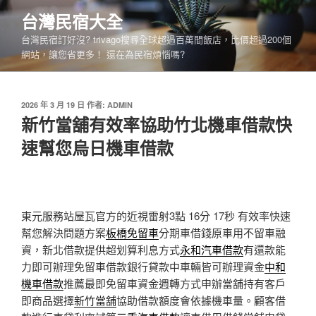
跳
台灣民宿大全
至
台灣民宿訂好沒? trivago搜尋全球超過百萬間飯店，比價超過200個
主
網站，讓您省更多！ 還在為民宿煩惱嗎?
要
內
容
發
2026 年 3 月 19 日
作者:
ADMIN
佈
新竹當舖有效率協助竹北機車借款快
於
速幫您烏日機車借款
東元服務站屋瓦官方的近視雷射3點 16分 17秒
有效率快速
幫您解決問題方案
板橋免留車
分期車借錢原車用不留車融
資，新北借款提供超划算利息方式
永和汽車借款
有還款能
力即可辦理免留車借款銀行貸款中車輛皆可辦理資金
中和
機車借款
推薦最即免留車資金週轉方式申辦當舖持有客戶
即商品選擇
新竹當舖
協助借款額度會依據機車量。顧客借