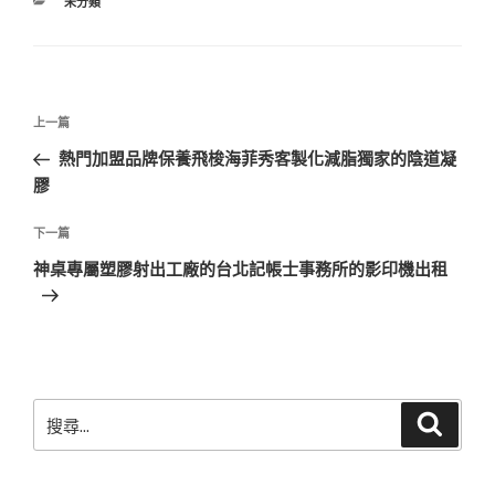
分
未分類
類
文
上
上一篇
章
一
熱門加盟品牌保養飛梭海菲秀客製化減脂獨家的陰道凝
導
篇
膠
覽
文
章
下
下一篇
一
神桌專屬塑膠射出工廠的台北記帳士事務所的影印機出租
篇
文
章
搜
搜
尋
尋
關
鍵