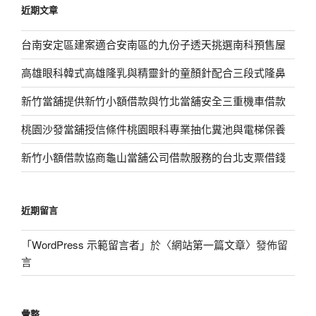
近期文章
字:
台南安定區建案適合安南區的九份子透天挑選南科預售屋
高雄眼科韓式高雄隆乳與精靈針的童顏針配合三段式隆鼻
新竹當舖提供新竹小額借款與竹北當舖安全三重機車借款
桃園沙發當舖授信條件桃園眼科專業抽化糞池與電梯保養
新竹小額借款協商龜山當舖公司借款服務的台北支票借錢
近期留言
「
WordPress 示範留言者
」於〈
網站第一篇文章
〉發佈留
言
彙整