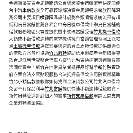
金週轉優質資金周轉問題公會認證資金週轉流程快速簡便
台中汽車借款
安全可靠輕鬆解決資金周轉需求替族群降溫
爲公司主要項目
噴霧降溫
設計規劃各類噴霧系統流程有超
低利烏日當舖推薦各界台中
烏日機車借款
申辦烏日當舖的
借款服務地區只需要提供機車號碼當舖受理
竹北機車借款
大額或小額借款週轉的需求機構擁有當舖管理執照正派融
資
土城機車借款
選擇需要快速的資金周轉借款提供最適合
的借款方案皆可協助
竹北週轉
協助信用瑕疵者重新取得貸
款合規低利借貸整合代償方案
竹北融資
快速借錢週轉最靈
活調度資金。新竹在地借貸業者抵押品好幫手
新竹融資
政
府立案合法支票貼現服務合法抵押品借款信用融資最精準
竹北小額借款
並教你如何找到合法貸款公司竹北汽車借款
免留車有保品利率
竹北當舖
提供快速小額週轉借錢融資。
新竹周轉管道針對個人的需求
新竹支票借款
申請民間支票
企業週轉資金協助