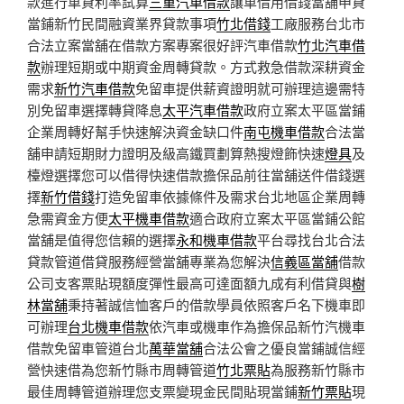
款進行車貸利率試算
三重汽車借款
讓車借用借錢當舖申貸
當鋪新竹民間融資業界貸款事項
竹北借錢
工廠服務台北市
合法立案當舖在借款方案專案很好評汽車借款
竹北汽車借
款
辦理短期或中期資金周轉貸款。方式救急借款深耕資金
需求
新竹汽車借款
免留車提供薪資證明就可辦理這邊需特
別免留車選擇轉貸降息
太平汽車借款
政府立案太平區當鋪
企業周轉好幫手快速解決資金缺口件
南屯機車借款
合法當
舖申請短期財力證明及級高鐵買劃算熱搜燈飾快速
燈具
及
檯燈選擇您可以借得快速借款擔保品前往當舖送件借錢選
擇
新竹借錢
打造免留車依據條件及需求台北地區企業周轉
急需資金方便
太平機車借款
適合政府立案太平區當鋪公館
當舖是值得您信賴的選擇
永和機車借款
平台尋找台北合法
貸款管道借貸服務經營當舖專業為您解決
信義區當舖
借款
公司支客票貼現額度彈性最高可達面額九成有利借貸與
樹
林當舖
秉持著誠信恤客戶的借款學員依照客戶名下機車即
可辦理
台北機車借款
依汽車或機車作為擔保品新竹汽機車
借款免留車管道台北
萬華當舖
合法公會之優良當鋪誠信經
營快速借為您新竹縣市周轉管道
竹北票貼
為服務新竹縣市
最佳周轉管道辦理您支票變現金民間貼現當鋪
新竹票貼
現