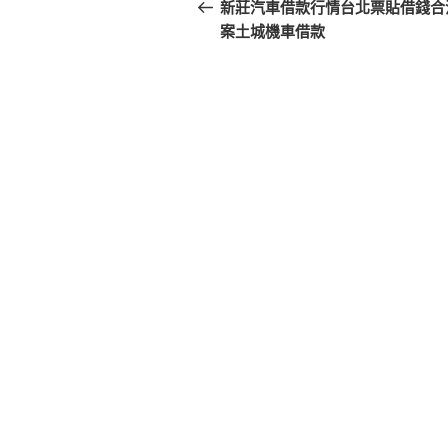
章
一
新莊汽車借款行情台北票貼借錢合
篇
案土城機車借款
導
文
覽
章