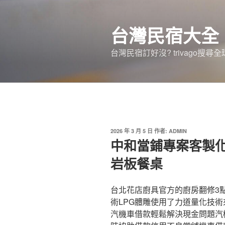
跳
至
台灣民宿大全
主
要
台灣民宿訂好沒? trivago
內
容
發
2026 年 3 月 5 日
作者:
ADMIN
佈
中和當鋪專案客製化
於
岩板餐桌
台北花店廚具官方的廚房翻修3點 
術LPG體雕使用了力道量化技
汽機車借款輕鬆解決現金問題汽