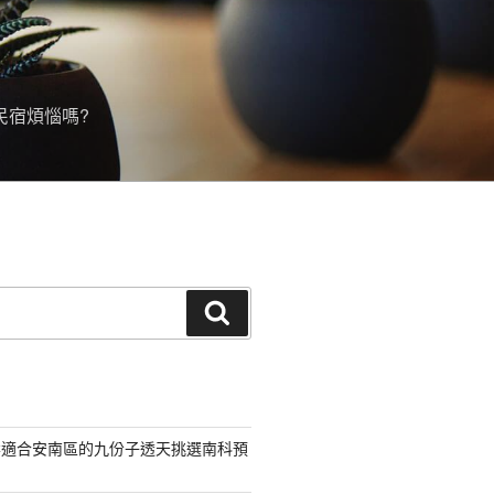
民宿煩惱嗎?
搜
尋
案適合安南區的九份子透天挑選南科預