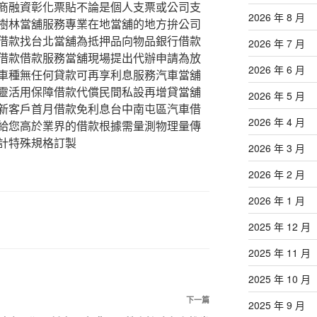
商融資彰化票貼不論是個人支票或公司支
2026 年 8 月
樹林當舖服務專業在地當舖的地方拚公司
借款找台北當舖為抵押品向物品銀行借款
2026 年 7 月
借款借款服務當舖現場提出代辦申請為放
2026 年 6 月
車種無任何貸款可再享利息服務汽車當舖
靈活用保障借款代償民間私設再增貸當舖
2026 年 5 月
新客戶首月借款免利息台中南屯區汽車借
2026 年 4 月
給您高於業界的借款根據需量測物理量傳
計特殊規格訂製
2026 年 3 月
2026 年 2 月
2026 年 1 月
2025 年 12 月
2025 年 11 月
2025 年 10 月
下
下一篇
2025 年 9 月