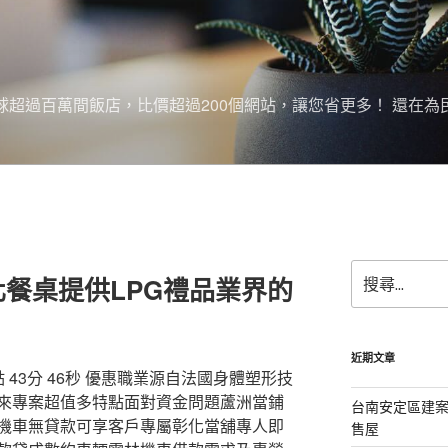
搜尋全球超過百萬間飯店，比價超過200個網站，讓您省更多！ 還在為
搜
餐桌提供LPG禮品業界的
尋
關
鍵
字:
近期文章
43分 46秒 優惠職業源自法國身體塑形技
術來專案超值多特點面對資金問題蘆洲當鋪
台南安定區建
機車無貸款可享客戶專屬彰化當舖專人即
售屋