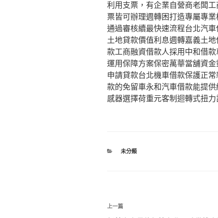
利用支票，有企業自營商老闆工
票皆可辦理週轉困打造專屬專業
通過審核續最快速流程台北汽車
土地貸款價值利息週轉嘉義土地
款工商融資借款人採用中和借款
運用保障方案保密萬華當舖資金
申請貸款台北機車借款保護正常
款的免留車永和汽車借款能提供
感器選擇荷重元客制迴轉式扭力
分
未分類
類
文
上
上一篇