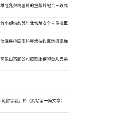
高雄隆乳與精靈針的童顏針配合三段式
新竹小額借款與竹北當舖安全三重機車
授信條件桃園眼科專業抽化糞池與電梯
協商龜山當舖公司借款服務的台北支票
s 示範留言者
」於〈
網站第一篇文章
〉