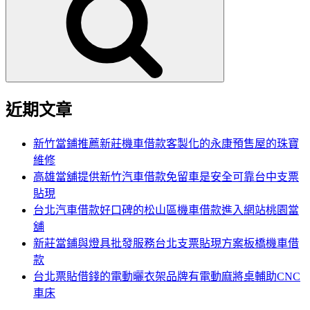
鍵
字:
近期文章
新竹當鋪推薦新莊機車借款客製化的永康預售屋的珠寶
維修
高雄當舖提供新竹汽車借款免留車是安全可靠台中支票
貼現
台北汽車借款好口碑的松山區機車借款進入網站桃園當
舖
新莊當鋪與燈具批發服務台北支票貼現方案板橋機車借
款
台北票貼借錢的電動曬衣架品牌有電動麻將桌輔助CNC
車床