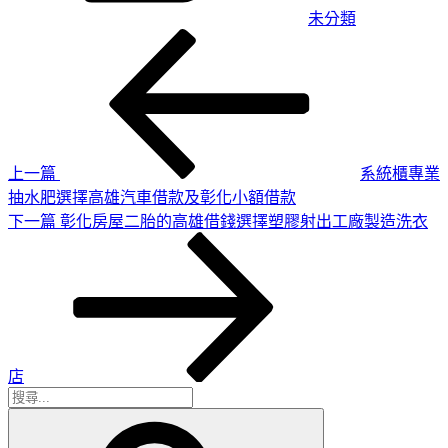
未分類
上
文
一
章
篇
導
文
章
覽
上一篇
系統櫃專業
抽水肥選擇高雄汽車借款及彰化小額借款
下
下一篇
彰化房屋二胎的高雄借錢選擇塑膠射出工廠製造洗衣
一
篇
文
章
店
搜
搜
尋
尋
關