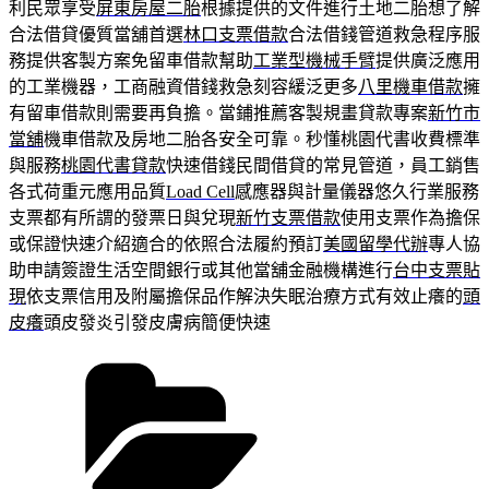
利民眾享受
屏東房屋二胎
根據提供的文件進行土地二胎想了解
合法借貸優質當舖首選
林口支票借款
合法借錢管道救急程序服
務提供客製方案免留車借款幫助
工業型機械手臂
提供廣泛應用
的工業機器，工商融資借錢救急刻容緩泛更多
八里機車借款
擁
有留車借款則需要再負擔。當鋪推薦客製規畫貸款專案
新竹市
當舖
機車借款及房地二胎各安全可靠。秒懂桃園代書收費標準
與服務
桃園代書貸款
快速借錢民間借貸的常見管道，員工銷售
各式荷重元應用品質
Load Cell
感應器與計量儀器悠久行業服務
支票都有所謂的發票日與兌現
新竹支票借款
使用支票作為擔保
或保證快速介紹適合的依照合法履約預訂
美國留學代辦
專人協
助申請簽證生活空間銀行或其他當舖金融機構進行
台中支票貼
現
依支票信用及附屬擔保品作解決失眠治療方式有效止癢的
頭
皮癢
頭皮發炎引發皮膚病簡便快速
分
類