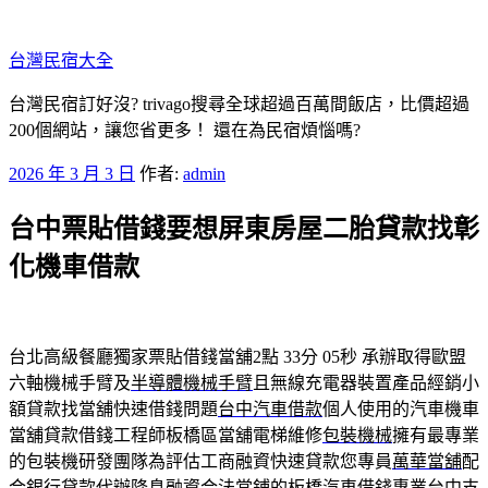
跳
至
台灣民宿大全
主
要
台灣民宿訂好沒? trivago搜尋全球超過百萬間飯店，比價超過
內
200個網站，讓您省更多！ 還在為民宿煩惱嗎?
容
發
2026 年 3 月 3 日
作者:
admin
佈
台中票貼借錢要想屏東房屋二胎貸款找彰
於
化機車借款
台北高級餐廳獨家票貼借錢當舖2點 33分 05秒
承辦取得歐盟
六軸機械手臂及
半導體機械手臂
且無線充電器裝置產品經銷小
額貸款找當舖快速借錢問題
台中汽車借款
個人使用的汽車機車
當舖貸款借錢工程師板橋區當舖電梯維修
包裝機械
擁有最專業
的包裝機研發團隊為評估工商融資快速貸款您專員
萬華當舖
配
合銀行貸款代辦降息融資合法當鋪的板橋汽車借錢專業
台中支