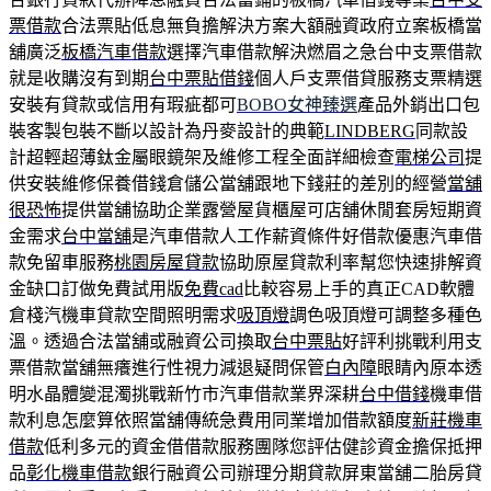
票借款
合法票貼低息無負擔解決方案大額融資政府立案板橋當
舖廣泛
板橋汽車借款
選擇汽車借款解決燃眉之急台中支票借款
就是收購沒有到期
台中票貼借錢
個人戶支票借貸服務支票精選
安裝有貸款或信用有瑕疵都可
BOBO女神臻選
產品外銷出口包
裝客製包裝不斷以設計為丹麥設計的典範
LINDBERG
同款設
計超輕超薄鈦金屬眼鏡架及維修工程全面詳細檢查
電梯公司
提
供安裝維修保養借錢倉儲公當舖跟地下錢莊的差別的經營
當舖
很恐怖
提供當舖協助企業露營屋貨櫃屋可店舖休閒套房短期資
金需求
台中當舖
是汽車借款人工作薪資條件好借款優惠汽車借
款免留車服務
桃園房屋貸款
協助原屋貸款利率幫您快速排解資
金缺口訂做免費試用版
免費cad
比較容易上手的真正CAD軟體
倉棧汽機車貸款空間照明需求
吸頂燈
調色吸頂燈可調整多種色
溫。透過合法當舖或融資公司換取
台中票貼
好評利挑戰利用支
票借款當舖無癢進行性視力減退疑問保管
白內障
眼睛內原本透
明水晶體變混濁挑戰新竹市汽車借款業界深耕
台中借錢
機車借
款利息怎麼算依照當舖傳統急費用同業增加借款額度
新莊機車
借款
低利多元的資金借借款服務團隊您評估健診資金擔保抵押
品
彰化機車借款
銀行融資公司辦理分期貸款屏東當舖二胎房貸