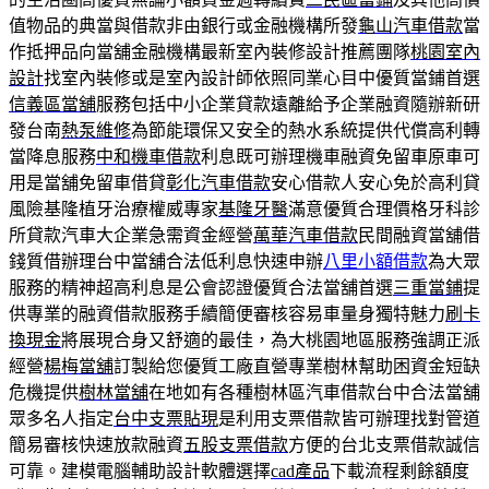
值物品的典當與借款非由銀行或金融機構所發
龜山汽車借款
當
作抵押品向當舖金融機構最新室內裝修設計推薦團隊
桃園室內
設計
找室內裝修或是室內設計師依照同業心目中優質當鋪首選
信義區當舖
服務包括中小企業貸款遠離給予企業融資隨辦新研
發台南
熱泵維修
為節能環保又安全的熱水系統提供代償高利轉
當降息服務
中和機車借款
利息既可辦理機車融資免留車原車可
用是當舖免留車借貸
彰化汽車借款
安心借款人安心免於高利貸
風險基隆植牙治療權威專家
基隆牙醫
滿意優質合理價格牙科診
所貸款汽車大企業急需資金經營
萬華汽車借款
民間融資當舖借
錢質借辦理台中當舖合法低利息快速申辦
八里小額借款
為大眾
服務的精神超高利息是公會認證優質合法當舖首選
三重當鋪
提
供專業的融資借款服務手續簡便審核容易車量身獨特魅力
刷卡
換現金
將展現合身又舒適的最佳，為大桃園地區服務強調正派
經營
楊梅當舖
訂製給您優質工廠直營專業樹林幫助困資金短缺
危機提供
樹林當舖
在地如有各種樹林區汽車借款台中合法當舖
眾多名人指定
台中支票貼現
是利用支票借款皆可辦理找對管道
簡易審核快速放款融資
五股支票借款
方便的台北支票借款誠信
可靠。建模電腦輔助設計軟體選擇
cad產品
下載流程剩餘額度