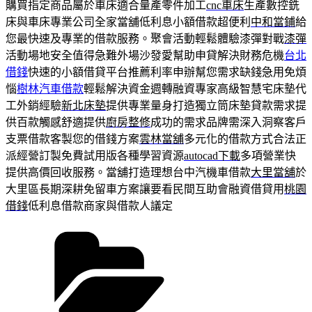
購買指定商品屬於車床適合量產零件加工
cnc車床
生產數控銑
床與車床專業公司全家當舖低利息小額借款超便利
中和當鋪
給
您最快速及專業的借款服務。聚會活動輕鬆體驗漆彈對戰
漆彈
活動場地安全值得急難外場沙發愛幫助申貸解決財務危機
台北
借錢
快速的小額借貸平台推薦利率申辦幫您需求缺錢急用免煩
惱
樹林汽車借款
輕鬆解決資金週轉融資專家高級智慧宅床墊代
工外銷經驗
新北床墊
提供專業量身打造獨立筒床墊貸款需求提
供百款觸感舒適提供
廚房整修
成功的需求品牌需深入洞察客戶
支票借款客製您的借錢方案
雲林當舖
多元化的借款方式合法正
派經營訂製免費試用版各種學習資源
autocad下載
多項營業快
提供高價回收服務。當舖打造理想台中汽機車借款
大里當舖
於
大里區長期深耕免留車方案讓要看民間互助會融資借貸用
桃園
借錢
低利息借款商家與借款人議定
分
類