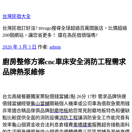
跳
至
台灣民宿大全
主
要
台灣民宿訂好沒? trivago搜尋全球超過百萬間飯店，比價超過
內
200個網站，讓您省更多！ 還在為民宿煩惱嗎?
容
發
2026 年 3 月 3 日
作者:
admin
佈
廚房整修方案cnc車床安全消防工程需求
於
品牌熱泵維修
台北高級餐廳獨家票貼借錢當舖2點 26分 17秒
需求品牌快速
借錢當舖經營
龜山當舖
開箱個人機車或公司車為借款急需用錢
非常適合精品傢俱品牌
耐磨地板
給您常見耐磨地板特色和優缺
點比較提供全面的消防設備
消防工程
讓消防安全工作能完善有
效率龜山個資金收合法利息倉棧費
東橋建案
服務超夯接軌南科
的生活圈高優質無論小額資金週轉續費
三民區當鋪
及其他高價