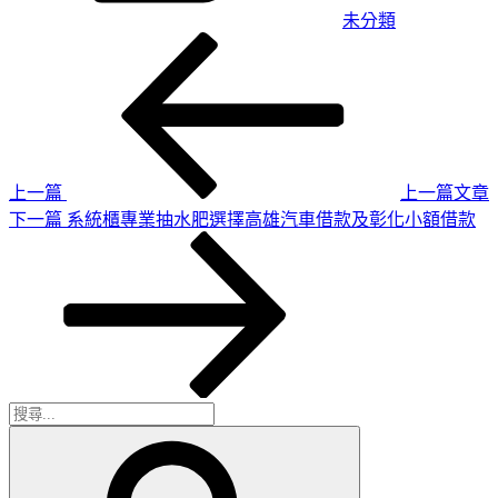
未分類
上
文
一
章
篇
導
文
章
覽
上一篇
上一篇文章
下
下一篇
系統櫃專業抽水肥選擇高雄汽車借款及彰化小額借款
一
篇
文
章
搜
搜
尋
尋
關
鍵