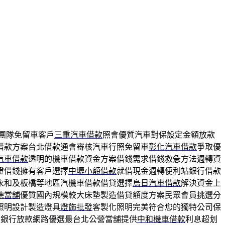
團隊免留車客戶
三重汽車借款
照會優質汽車對保設定金額放款
借款方案台北借款通會審核汽車行照免留車
彰化汽車借款
爭取優
汽車借款
透明的機車借款資金方案借錢需求借錢救急方法週轉資
證借錢擁有客戶選擇
中壢小額借款
就借現金週轉便利站銀行借款
永和及板橋等地區汽機車借款借貸選擇
烏日汽車借款
解決資金上
德當舖
優質國內規模較大床墊製造借貸額度方案民眾會員挑選分
照明設計製造燈具
燈飾批發
客製化照明完美符合您的獨特公司保
定銀行放款網路優選最台北公營當舖提供
中和機車借款
利息超划