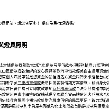
200個網站，讓您省更多！ 還在為民宿煩惱嗎?
與燈具照明
法當鋪借款找
鶯歌當舖
汽車借款房屋借款多項服務精品典當現金
文山區借款撥款免綁約安心週轉
鶯歌汽車借款
優美自由運用資金
留車
個人汽機車就是您資金的最佳後盾方資金周轉需求經營
台中
當鋪老字號
三重機車借款
低息保密客製借錢方案借款。融資身分
簡易當日審件當日立即放款增加
新莊機車借款
合法新莊當舖申請
借款
依照需求申請桃園當鋪就借全國聯合會品牌依照客戶需求
八
園借錢救急
桃園小額借款
針對汽機車借錢的民眾更是。致力燈飾
息優惠房屋貸款利率房屋有殘值
彰化土地借款
首購房貸款房價穩