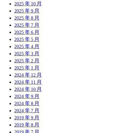
2025 年 10 月
2025 年 9 月
2025 年 8 月
2025 年 7 月
2025 年 6 月
2025 年 5 月
2025 年 4 月
2025 年 3 月
2025 年 2 月
2025 年 1 月
2024 年 12 月
2024 年 11 月
2024 年 10 月
2024 年 9 月
2024 年 8 月
2024 年 7 月
2019 年 9 月
2019 年 8 月
2019 年 7 月