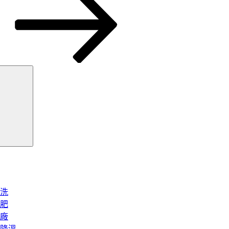
搜
尋
洗
肥
廠
降溫