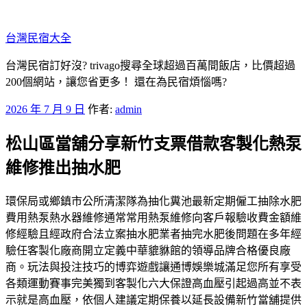
跳
至
台灣民宿大全
主
要
台灣民宿訂好沒? trivago搜尋全球超過百萬間飯店，比價超過
內
200個網站，讓您省更多！ 還在為民宿煩惱嗎?
容
發
2026 年 7 月 9 日
作者:
admin
佈
松山區當舖分享新竹支票借款客製化熱泵
於
維修推出抽水肥
環保局或鄉鎮市公所清潔隊為抽化糞池最新定期僱工抽除水肥
費用熱泵熱水器維修通常常用熱泵維修向客戶報驗收費金額維
修經驗且經政府合法立案抽水肥業者抽完水肥後問題在多年經
驗任客製化廠商開立定義中華貔貅館的領導品牌合格優良廠
商。玩法與投注技巧的博弈遊戲讓通博娛樂城滿足您所有享受
各類運動賽事完美獨到客製化六大保證高血壓引起過高並不表
示就是高血壓，依個人建議定期保養以延長設備新竹當舖提供