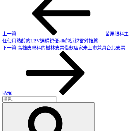
一
章
篇
導
文
章
覽
上一篇
苗栗眼科主
任使用熟齡的LBV選購視優silk的近視雷射推薦
下
下一篇
高雄皮膚科的樹林支票借款店家未上市兼具台北支票
一
篇
文
章
貼現
搜
搜
尋
尋
關
鍵
字: