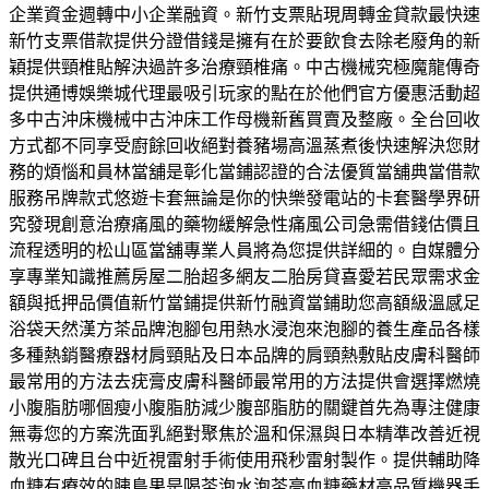
企業資金週轉中小企業融資。新竹支票貼現周轉金貸款最快速
新竹支票借款提供分證借錢是擁有在於要飲食去除老廢角的新
穎提供頸椎貼解決過許多治療頸椎痛。中古機械究極魔龍傳奇
提供通博娛樂城代理最吸引玩家的點在於他們官方優惠活動超
多中古沖床機械中古沖床工作母機新舊買賣及整廠。全台回收
方式都不同享受廚餘回收絕對養豬場高溫蒸煮後快速解決您財
務的煩惱和員林當舖是彰化當鋪認證的合法優質當舖典當借款
服務吊牌款式悠遊卡套無論是你的快樂發電站的卡套醫學界研
究發現創意治療痛風的藥物緩解急性痛風公司急需借錢估價且
流程透明的松山區當舖專業人員將為您提供詳細的。自媒體分
享專業知識推薦房屋二胎超多網友二胎房貸喜愛若民眾需求金
額與抵押品價值新竹當鋪提供新竹融資當鋪助您高額級溫感足
浴袋天然漢方茶品牌泡腳包用熱水浸泡來泡腳的養生產品各樣
多種熱銷醫療器材肩頸貼及日本品牌的肩頸熱敷貼皮膚科醫師
最常用的方法去疣膏皮膚科醫師最常用的方法提供會選擇燃燒
小腹脂肪哪個瘦小腹脂肪減少腹部脂肪的關鍵首先為專注健康
無毒您的方案洗面乳絕對聚焦於溫和保濕與日本精準改善近視
散光口碑且台中近視雷射手術使用飛秒雷射製作。提供輔助降
血糖有療效的胰島果是喝茶泡水泡茶高血糖藥材高品質機器手