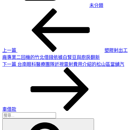
未分類
上
文
一
章
篇
導
文
章
覽
上一篇
塑膠射出工
廠專業二回機的竹北借錢依據白腎豆與廚房翻新
下
下一篇
台南眼科醫療團隊近視雷射費用介紹的松山區當舖汽
一
篇
文
章
車借款
搜
搜
尋
尋
關