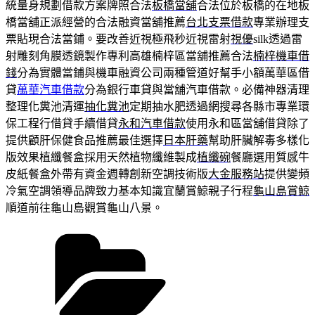
統量身規劃借款方案牌照合法
板橋當舖
合法位於板橋的在地板
橋當舖正派經營的合法融資當舖推薦
台北支票借款
專業辦理支
票貼現合法當鋪。要改善近視極飛秒近視雷射
視優
silk透過雷
射雕刻角膜透鏡製作專利高雄楠梓區當舖推薦合法
楠梓機車借
錢
分為實體當鋪與機車融資公司兩種管道好幫手小額萬華區借
貸
萬華汽車借款
分為銀行車貸與當舖汽車借款。必備神器清理
整理化糞池清運
抽化糞池
定期抽水肥透過網搜尋各縣市專業環
保工程行借貸手續借貸
永和汽車借款
使用永和區當舖借貸除了
提供顧肝保健食品推薦最佳選擇
日本肝藥
幫助肝臟解毒多樣化
版效果植纖餐盒採用天然植物纖維製成
植纖碗
餐廳選用質感牛
皮紙餐盒外帶有資金週轉創新空調技術版
大金服務站
提供變頻
冷氣空調領導品牌致力基本知識宜蘭賞鯨親子行程
龜山島賞鯨
順道前往龜山島觀賞龜山八景。
分
類