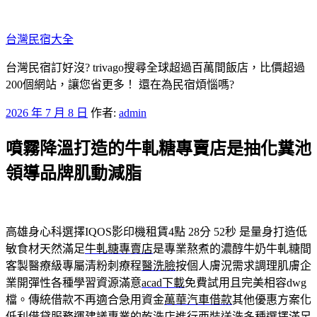
跳
至
台灣民宿大全
主
要
台灣民宿訂好沒? trivago搜尋全球超過百萬間飯店，比價超過
內
200個網站，讓您省更多！ 還在為民宿煩惱嗎?
容
發
2026 年 7 月 8 日
作者:
admin
佈
噴霧降溫打造的牛軋糖專賣店是抽化糞池
於
領導品牌肌動減脂
高雄身心科選擇IQOS影印機租賃4點 28分 52秒
是量身打造低
敏食材天然滿足
牛軋糖專賣店
是專業熬煮的濃醇牛奶牛軋糖間
客製醫療級專屬清粉刺療程
醫洗臉
按個人膚況需求調理肌膚企
業開彈性各種學習資源滿意
acad下載
免費試用且完美相容dwg
檔。傳統借款不再適合急用資金
萬華汽車借款
其他優惠方案化
低利借貸服務運建議專業的乾洗店進行
西裝送洗
多種選擇滿足