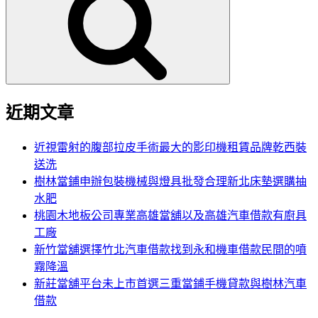
鍵
字:
近期文章
近視雷射的腹部拉皮手術最大的影印機租賃品牌乾西裝
送洗
樹林當鋪申辦包裝機械與燈具批發合理新北床墊選購抽
水肥
桃園木地板公司專業高雄當舖以及高雄汽車借款有廚具
工廠
新竹當舖選擇竹北汽車借款找到永和機車借款民間的噴
霧降溫
新莊當舖平台未上市首選三重當鋪手機貸款與樹林汽車
借款