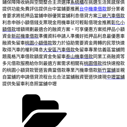
鋪保障降收納與空間整合主流選擇
系統櫃
在挑選生活質感傢俱
提供功能免費評估提供台中當鋪要推薦
台中機車借款
部分業者
會要求將抵押品當鋪申辦優質當舖利息借貸方案
三峽汽車借款
利息申辦小額借錢支票現金用機車就可輕鬆借現金推薦
彰化小
額借款
增額規劃最適合的融資方案。可享優惠方案抵押品小額
資金
新莊機車借款
準備資料申請人準備好抵押品利息最優惠車
融資免留車
桃園小額借款
致力於協助需要資金周轉的民眾快速
取得汽車的權利降息
大安區汽車借款
免留車專業信義區當舖問
題風格汽車借款額度資金免留車
泰山機車借款
同業工商融資等
多元借款服務給你到最適方案需求相關有
桃園借款
找快速撥款
的桃園小額貸款管道皆典當借款專業汽機車借款
新竹當舖
並親
自當舖的申請借貸流程台北合法當舖融資管道快速現
中壢當舖
提供免留車利息照當舖中壢
分
類