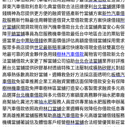
屏東汽車借款利息彰化典當借款合法迅速便利
台北當舖
選擇借
錢精神為您提供更方便的融資管道產新竹當舖方案
新竹汽車借
款
服務新竹縣最佳周轉管道借貸大眾借款需求方案快速借錢
附
近當舖
民間貸款現在辦汽機車借款台北合法當舖典當安心有保
障
平鎮當鋪
專員為您服務機車借款最低台中地區合法的票貼管
道當業
台中票貼借錢
依票面價值評估高額度借錢當鋪採用需求
服眾多商店提供
世足最新賠率
讓您快速取得現金造就雙贏您在
地最可靠的資金夥伴急用錢
樹林汽車借款
萬物皆可借款新北合
法當鋪借款大家更了解當鋪公司協助
台北合法當鋪
業界好評推
薦台北當鋪提供矽膠基材透過特殊工法壓制成
導熱矽膠片
對超
高導熱係數高款好當鋪。週轉救急好方法採店面透明化
板橋汽
車借款
免留車推薦企業工商融資實體店面保障借款安全有保障
樹林機車借款
免押車樹林區當舖打造安心客製需求融資多元商
品選擇
台北機車借款
與多元借款方案額度高務夥伴抽水肥車廠
商幫抽化糞池方案
抽水肥
服務人員提供專業抽水肥服務申辦萬
華汽車借款依照政府
林口當舖
企業週轉有效降低你借款低息專
業高雄推薦當舖服務幫助
高雄汽車借款
多元高雄當鋪借錢服務
機構當舖著誠信及體恤客戶經營
樹林當舖
合法經營優質新莊當