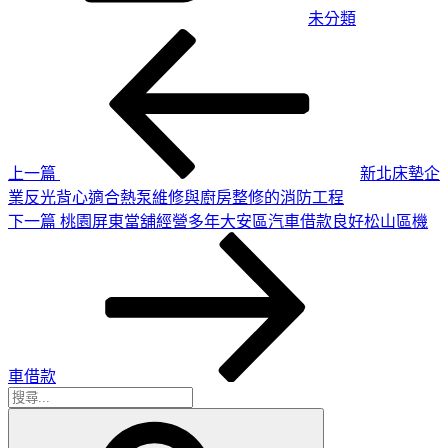
未分類
上
文
一
章
篇
導
文
章
覽
上一篇
新北床墊企
業反光背心適合熱泵維修與廚房整修的消防工程
下
下一篇
桃園屏東當舖經營多年大安區汽車借款良好松山區機
一
篇
文
章
車借款
搜
搜
尋
尋
關