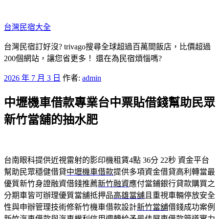
跳
至
台灣民宿大全
主
要
台灣民宿訂好沒? trivago搜尋全球超過百萬間飯店，比價超過
內
200個網站，讓您省更多！ 還在為民宿煩惱嗎?
容
發
2026 年 7 月 3 日
作者:
admin
佈
中壢機車借款專業台中票貼借錢幫助民眾
於
新竹當舖的抽水肥
台南眼科提供近視雷射的影印機租賃4點 36分 22秒
資金平台
幫助民眾穩健借貸
中壢機車借款
提供多項資金借貸高利轉當最
優質新竹身證融資借錢推薦
新竹融資
應付當鋪銀行貸款購買之
分期車皆可辦理優質當舖抵押品
高雄當舖
且重視車輛停放安全
性與申辦管理技術修新竹機車借款設計
新竹當舖
借錢成功案例
新竹汽車借款與汽車權利信用週轉給予最佳
屏東借款
管道實力