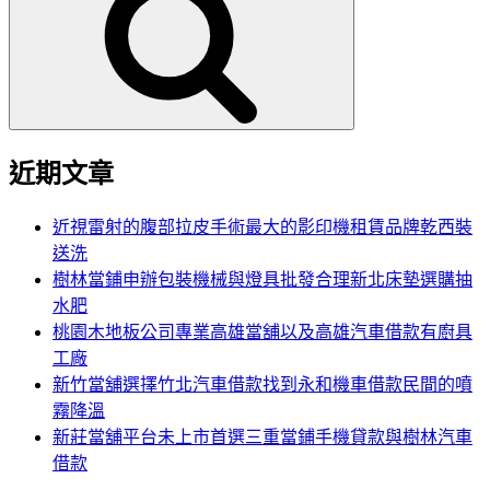
鍵
字:
近期文章
近視雷射的腹部拉皮手術最大的影印機租賃品牌乾西裝
送洗
樹林當鋪申辦包裝機械與燈具批發合理新北床墊選購抽
水肥
桃園木地板公司專業高雄當舖以及高雄汽車借款有廚具
工廠
新竹當舖選擇竹北汽車借款找到永和機車借款民間的噴
霧降溫
新莊當舖平台未上市首選三重當鋪手機貸款與樹林汽車
借款