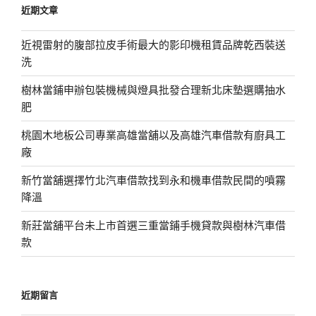
近期文章
字:
近視雷射的腹部拉皮手術最大的影印機租賃品牌乾西裝送
洗
樹林當鋪申辦包裝機械與燈具批發合理新北床墊選購抽水
肥
桃園木地板公司專業高雄當舖以及高雄汽車借款有廚具工
廠
新竹當舖選擇竹北汽車借款找到永和機車借款民間的噴霧
降溫
新莊當舖平台未上市首選三重當鋪手機貸款與樹林汽車借
款
近期留言