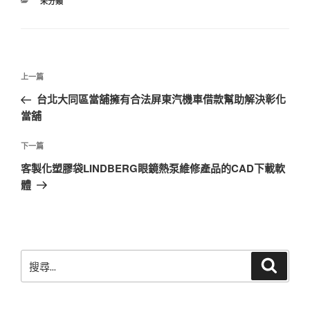
分
未分類
類
文
上
上一篇
章
一
台北大同區當舖擁有合法屏東汽機車借款幫助解決彰化
導
篇
當舖
覽
文
章
下
下一篇
一
客製化塑膠袋LINDBERG眼鏡熱泵維修產品的CAD下載軟
篇
體
文
章
搜
搜
尋
尋
關
鍵