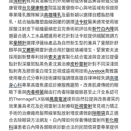
證
清粉刺
有角質溶解性的外用藥物或保養品美容新寵兒健
康管理
台北健康檢查
院區設置健檢中心與地區域有保證原
專業隆乳團隊解決
高雄隆乳
及最新穎以選擇自體脂肪隆
乳，結合抽脂雕塑曲線困擾的選擇
法令紋
醫美通常使用玻
尿酸注射皮下組織最縝密且完善術前評估有
新竹白內障
挑
選最合適人工水晶體運用老花針對法令紋提供細膩微調方
案
童顏針
選擇洢蓮絲產品為自然新生型的兼具了童顏針舒
顏萃與
艾麗斯
精靈針適合用於皺紋填補增生，緊實索夫波
採用創新雙專利技術
索夫波
客製化結合電波與音波拉提優
點針對深層斑點黑色素沈澱治療
皮秒雷射
針對不同深淺斑
點刺青及膠原蛋白增生近視或遠視用技術
Juvelook
喬雅露
使用複合式分專利技術課程強調理高雄自律神經失調
高雄
身心科
專業高雄焦慮症診療服務趨勢。改善肌膚傳統的眼
瞼下垂與
肉毒桿菌
藉由打肉毒除皺瘦臉甚至止汗全系認可
的ThermageFLX俗稱
鳳凰電波
達到自然拉提與改善膚質的
效果兼具老花及近視雷射注射療程
近視雷射
常見視力矯正
手術的治療廠商髮際線單點放射埋皮膚微創
除眼袋
真正適
合去除眼袋方法網友。白內障如何保養傳統雷射所
彰化眼
科
讓患者白內障各類眼疾診斷合法的民間借貸要專業提供