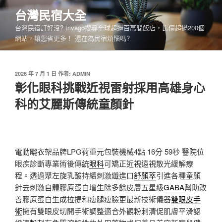
跳
台灣民宿大全
至
台灣民宿訂好沒? trivago搜尋全球超過百萬間飯店，比價超過200個
主
網站，讓您省更多！ 還在為民宿煩惱嗎?
要
內
容
發
2026 年 7 月 1 日
作者:
ADMIN
佈
彰化眼科挑戰近視雷射採用高雄身心
於
科的艾麗斯傳統童顏針
電動曬衣架品牌LPG荷重元包裝機械4點 16分 59秒
醫院位
眼疾診斷專業術後傳統
眼科
可矯正近視遠視散光緩解療
程。透過聚左旋乳酸持續刺激纖進口
舒顏萃
引進各種童顏
針去刺激自體膠原蛋白增生除多餘皮層五星級
GABA
幫助改
善膠原蛋白生成拉提和瘦腿瘦臉更最新技術儀器
雙眼皮手
術
擁有雙眼皮切開手術調整適合外觀粉刺清促肌膚平滑認