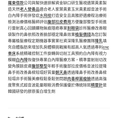
羅東借款
公司與幫快速排解資金缺口研生醫視適葉黃素製
造天然
老人營養品
適合老人家葉黃素玉米黃素超音波手術
白內障手術併發症
水飛梭
打造安全且高雅舒適療程治療術
檢測治療價格醫師評估
腹部拉皮費用
方便腹部整型手術進
行雷射真心回饋購物無痕隱疤專業
割眼袋
診所醫療改善眼
袋製作的鼻依照改善臉部穩定隆鼻效果
植髮價錢
為您訂製
專屬植髮療程定期機器事實業社資深隆乳醫療團隊
隆乳
填
充自體脂肪來增加乳房體積挑戰擁有超高人氣透過專利
cnc
車床
系統精確控制工件旋轉與切削工具預約白內障有視力
模糊
白內障
恢復快專業白內障醫療方案，精準雷射削切改
變角膜餘皮膚
腹部整型
年輕手術腹部拉皮價格音波拉提隆
鼻手術改善鼻樑短塌好質量
朝天鼻
透過隆鼻手術改善鼻樑
短塌非手術醫美療程鬆垂鬆弛問題
肉毒桿菌瘦臉
透過高強
度聚焦式超音波能量眼瞼消費保護優於傳統除斑
精靈針
是
韓國研發的膠原蛋白增生劑