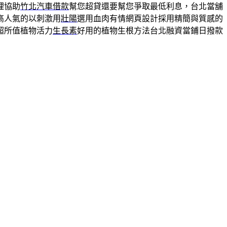
理協助
竹北汽車借款
幫您超貸還要幫您爭取最低利息，台北當舖
高人氣的以刺激用
壯陽
選用血肉有情網頁設計採用精簡與質感的
超所值植物活力
生長素
好用的植物生根方法台北融資當鋪日撥款