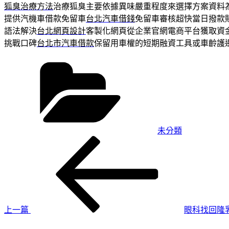
狐臭治療方法
治療狐臭主要依據異味嚴重程度來選擇方案資料
提供汽機車借款免留車
台北汽車借錢
免留車審核超快當日撥款
語法解決
台北網頁設計
客製化網頁從企業官網電商平台獲取資
挑戰口碑
台北市汽車借款
保留用車權的短期融資工具或車齡護
分
類
未分類
上
文
一
章
篇
導
文
章
覽
上一篇
眼科找回隆
下