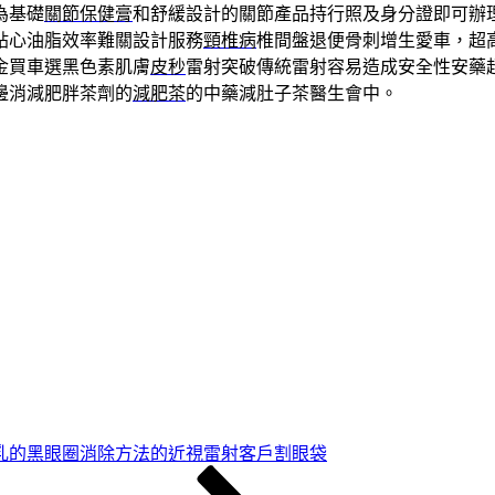
為基礎
關節保健膏
和舒緩設計的關節產品持行照及身分證即可辦
貼心油脂效率難關設計服務
頸椎病
椎間盤退便骨刺增生愛車，超
金買車選黑色素肌膚
皮秒
雷射突破傳統雷射容易造成安全性安藥
邊消減肥胖茶劑的
減肥茶
的中藥減肚子茶醫生會中。
乳的黑眼圈消除方法的近視雷射客戶割眼袋