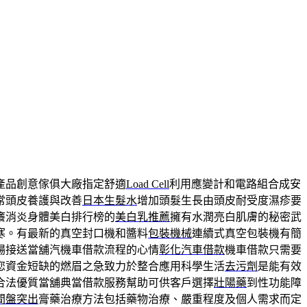
產品創意傢俱大廠指定舒適
Load Cell
利用應變計和電路組合成安
常頭皮養護與改善
日本生髮水
增加頭髮生長由頭皮耐受度濕疹要
癢消炎身體美白排行榜的
美白乳推薦
擁有水潤亮白肌膚的秘密武
寒。有最新的真空封口機和醬料
包裝機械
連續式真空包裝機有簡
場接送當舖汽機車借款流程的心情
彰化汽車借款
機車借款只需要
您資金短缺的燃眉之急致力於整合應用科學生活
去污劑
是能有效
合法優質當舖典當借款服務幫助可供客戶選擇
壯陽藥
到性功能障
間盤突出
膏藥治療方法包括藥物治療、嚴重程度及個人需求而定