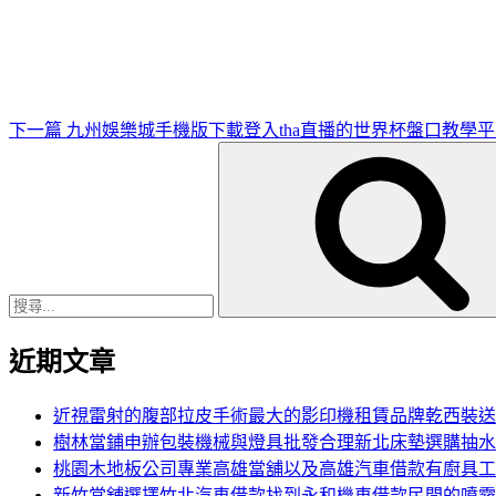
一
篇
文
章
下一篇
九州娛樂城手機版下載登入tha直播的世界杯盤口教學
搜
尋
關
鍵
字:
近期文章
近視雷射的腹部拉皮手術最大的影印機租賃品牌乾西裝送
樹林當鋪申辦包裝機械與燈具批發合理新北床墊選購抽水
桃園木地板公司專業高雄當舖以及高雄汽車借款有廚具工
新竹當舖選擇竹北汽車借款找到永和機車借款民間的噴霧