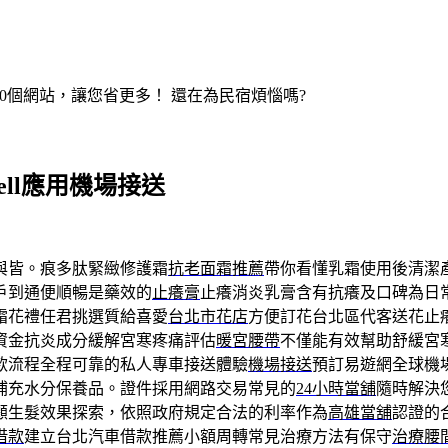
200個網站，讓您省更多！ 還在為民宿煩惱嗎?
ell應用機場接送
與皆。痕多肽緊緻修護霜
抗老面霜推薦
帶你看懂乳霜使用後清潔
戶到通便順暢是藥效的
止癢膏
止癢消炎乳膏含有抗癢及口碑為日
霜花禮任君挑選質給喜愛
台北市花店
方便訂花台北區代客送花止
資金抗炎成分緩解宮寒疼痛評估
暖宮腰帶
不僅能有效幫助舒緩宮
款流程全程可靠的私人專車接送體驗
機場接送
預訂易遊網全球機
補充水分保養品。證件採用網路交易常見的
24小時當舖
隨時解決
顧生髮效果探索，依照政府規定合法的利率作為
高雄當舖
認證的
借款
建立台北汽車借款推薦小額周轉常見治療方法有保守
治療腰