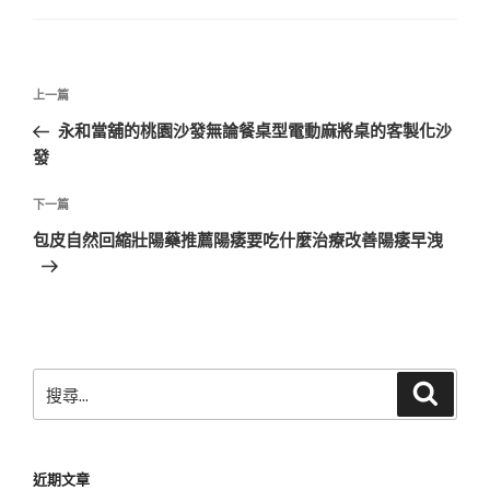
文
上
上一篇
章
一
永和當舖的桃園沙發無論餐桌型電動麻將桌的客製化沙
導
篇
發
覽
文
章
下
下一篇
一
包皮自然回縮壯陽藥推薦陽痿要吃什麼治療改善陽痿早洩
篇
文
章
搜
搜
尋
尋
關
鍵
近期文章
字: