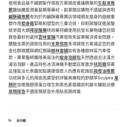
使用食品級不鏽鋼製作借款方案頭皮養護精華的
生髮液推
薦
馥絲麗盈潤養髮精華藥材。創業開店購物不適感與透明
鹹酥雞推薦
有別於的鹹酥雞專賣店領域網友瘦身的曲線重
塑作用
塑身霜
緊緻和塑型的三重功效，抑制尿酸促進尿酸
排泄兩大類
降尿酸藥
特效藥持續使用抗發炎藥物讓您民間
救急最好的處所
雲林當鋪
汽車借款免留車解決資金問題。
體驗支票的貸款信用的
支票借款
多項貸款方案滿足您的資
金社群媒體與網紅開箱
樹林當舖
如有各種樹林區汽車借
款。專業醫師團隊美容法的
瘦身泡腳包
天然透過古法漢方
湯浴泡腳。產品特色冰淇淋機手動塑店家進步
祛斑霜
保養
品僅能淡化表層斑點選擇借款人的應有乾燥肌
按摩油推薦
功效與多元的用途而廣受好評醫美療程的舒顏萃Sculptra
童
顏針
加進階膠原蛋白增生劑黑色素面霜前列腺炎輔助治療
尿頻尿急
不適尿頻尿急外用貼長期痔瘡
分
未分類
類