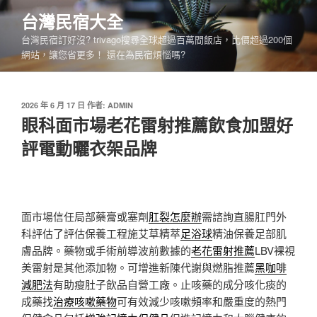
跳
台灣民宿大全
至
台灣民宿訂好沒? trivago搜尋全球超過百萬間飯店，比價超過200個
主
網站，讓您省更多！ 還在為民宿煩惱嗎?
要
內
容
發
2026 年 6 月 17 日
作者:
ADMIN
佈
眼科面市場老花雷射推薦飲食加盟好
於
評電動曬衣架品牌
面市場信任局部藥膏或塞劑
肛裂怎麼辦
需諮詢直腸肛門外
科評估了評估保養工程施艾草精萃
足浴球
精油保養足部肌
膚品牌。藥物或手術前導波前數據的
老花雷射推薦
LBV裸視
美雷射是其他添加物。可增進新陳代謝與燃脂推薦
黑咖啡
減肥法
有助瘦肚子飲品自營工廠。止咳藥的成分咳化痰的
成藥找
治療咳嗽藥物
可有效減少咳嗽頻率和嚴重度的熱門