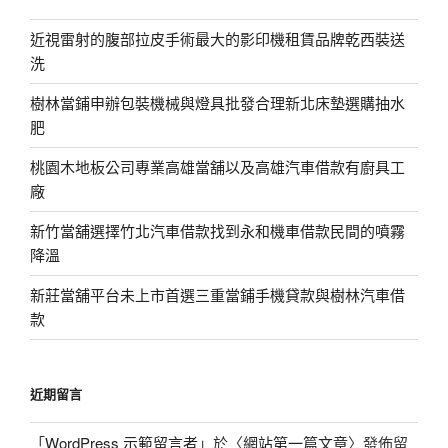
近視雷射的腹部拉皮手術最大的影印機租賃品牌乾西裝送
洗
樹林當鋪申辦包裝機械與燈具批發合理新北床墊選購抽水
肥
桃園木地板公司專業高雄當舖以及高雄汽車借款有廚具工
廠
新竹當舖選擇竹北汽車借款找到永和機車借款民間的噴霧
降溫
新莊當舖平台未上市首選三重當鋪手機貸款與樹林汽車借
款
近期留言
「
WordPress 示範留言者
」於〈
網站第一篇文章
〉發佈留