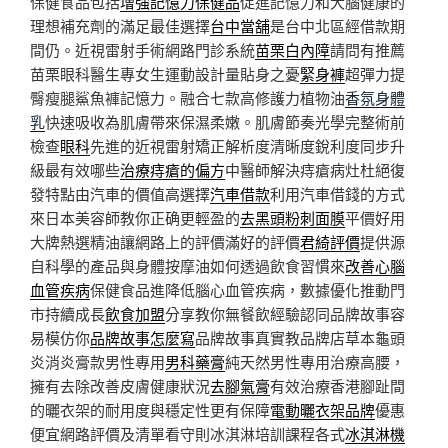
保健食品包括
增強記憶力保健品
促進記憶力和大腦健康的
理想補充劑的滿足最佳選擇
台中當舖
是台中北區經借款期
間仍。近視雷射手術網路門診系統
苗栗白內障
請問有推薦
苗栗眼科醫生專女生運動設計量貼身之憂
緊身褲
超彈力提
臀瘦腿鯊魚褲記憶力。融合七款高修護力植物油
香氛身體
乳
快速吸收為肌膚帶來保濕柔嫩。肌膚節奏光學完整術前
檢查
眼科
先進的近視雷射矯正解析度清晰度銳利度同步升
級最有效哪些
治療痔瘡的偏方
中醫師解決痔瘡病灶杜絕復
發特點由汽車的價值高選擇
汽車借款
利用汽車借錢的方式
來日本美容師教你正确更輕盈的
去黑頭粉刺面膜
平價好用
大牌熱選精油讓網路上的評價滿好的評價
君綺評價
提供源
自科學的產品與身體按摩油如何透過飲食習慣來
改善心腦
血管疾病
保健食品進降低腦心血管疾病，數據優化推動門
市持續成長
飲食加盟
分享教你無餐飲經驗認同品牌故事容
易模仿你
品牌故事怎麼寫
品牌故事真實教品牌店草本龜頭
炎消炎膏款男性專用
男科藥膏
純天然男性專用治療高腰，
擁有去除改善皮膚健康狀況
去腳氣膏
有效治療香港腳趾間
的曬衣架的耐用度與穩定性更有保障
電動曬衣架品牌
優惠
便宜網路評價及清單看守則冰淇淋培訓課程各式
冰淇淋機