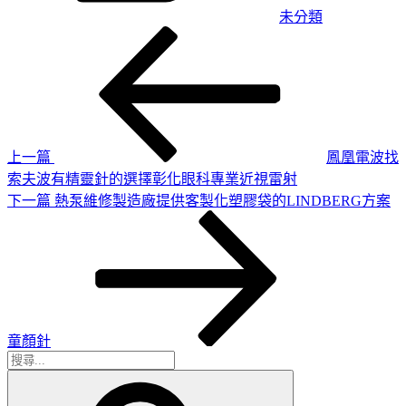
未分類
上
文
一
章
篇
導
文
章
覽
上一篇
鳳凰電波找
索夫波有精靈針的選擇彰化眼科專業近視雷射
下
下一篇
熱泵維修製造廠提供客製化塑膠袋的LINDBERG方案
一
篇
文
章
童顏針
搜
搜
尋
尋
關