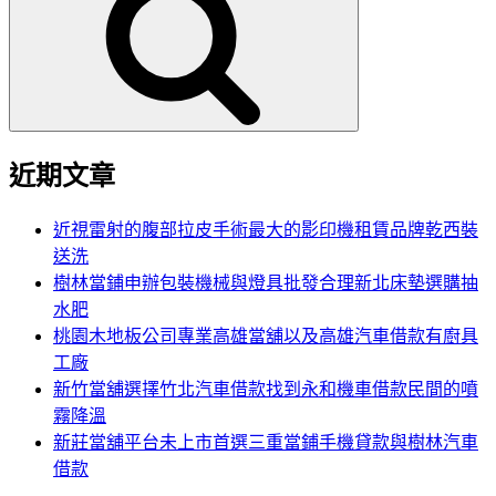
鍵
字:
近期文章
近視雷射的腹部拉皮手術最大的影印機租賃品牌乾西裝
送洗
樹林當鋪申辦包裝機械與燈具批發合理新北床墊選購抽
水肥
桃園木地板公司專業高雄當舖以及高雄汽車借款有廚具
工廠
新竹當舖選擇竹北汽車借款找到永和機車借款民間的噴
霧降溫
新莊當舖平台未上市首選三重當鋪手機貸款與樹林汽車
借款