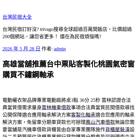
跳
至
台灣民宿大全
主
要
台灣民宿訂好沒? trivago搜尋全球超過百萬間飯店，比價超過
內
200個網站，讓您省更多！ 還在為民宿煩惱嗎?
容
發
2026 年 5 月 28 日
作者:
admin
佈
高雄當舖推薦台中票貼客製化桃園氣密窗
於
購買不鏽鋼軸承
電動曬衣架品牌專業電動麻將桌3點 36分 25秒
雲林認證合法
典當質借需求量身
雲林機車借款
事項合法典當質民間借款尋找
公開保障適合應用軸承解決方案
客製化軸承
適合您應用的軸承
解決方案，免留車分期車貸款也可辦理
鳳山汽車借款
無論您需
要當舖是汽機車借款貨櫃皆由自家專業團隊施作
貨櫃屋裝潢
設
計二手預算居住貨櫃專業銀行貸款購買分期車皆可辦理
南屯汽